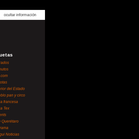
ocultar información
uetas
rados
nutos
.com
otas
erior del Estado
blo pan y circo
za francesa
za Tex
ents
 Querétaro
orama
gui Noticias