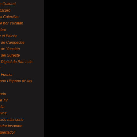
o Cultural
oscuro
ra Colectiva
e por Yucatán
ubro
 el Balcón
o de Campeche
o de Yucatán
 del Sureste
 Digital de San Luis
í
o Fuerza
torio Hispano de las
orio
se TV
dia
avoz
mino más corto
rador insomne
spertador