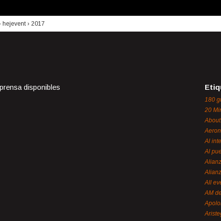
›
hejevent
›
2017
 prensa disponibles
Etiq
180 g
20 Mi
About
Aeron
Al int
Al pue
Alian
Alian
All ev
AM de
Apol
Ariste