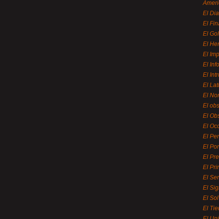
Ameri
El Di
El Fi
El Gol
El He
El Imp
El In
El Int
El La
El Nor
El ob
El Ob
El Oc
El Pe
El Por
El Pr
El Pri
El Se
El Sig
El So
El Ti
El Uni