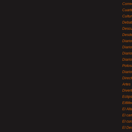
Corre
Cuart
Cultu
Debat
Desc
Desde
Diari
Diari
Diario
Diario
Potos
Diari
Direc
Artes
Divert
Eclip
EitMe
El Alt
El ca
El cu
El De