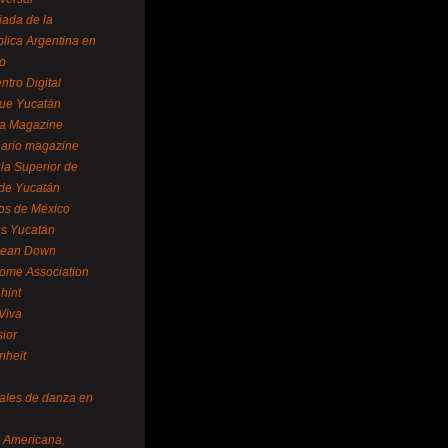
ada de la
lica Argentina en
o
ntro Digital
ue Yucatán
a Magazine
ario magazine
la Superior de
 de Yucatán
os de México
us Yucatán
pean Down
ome Association
hint
Viva
sior
nheit
vales de danza en
a Americana,