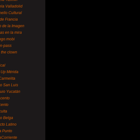
la Valladolid
ello Cultural
de Francia
o de la Imagen
as en la mira
ngo.mobi
n-pass
 the clown
ical
 Up Mérida
Carmelita
o San Luis
uio Yucatán
cento
cento
ulta
o Belga
cto Latino
a Punto
aCorriente