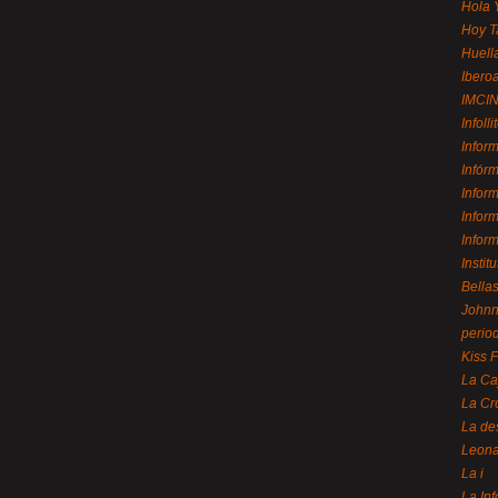
Hola 
Hoy T
Huell
Ibero
IMCI
Infolli
Infor
Infór
Infor
Infor
Infor
Instit
Bellas
Johnny
perio
Kiss 
La Ca
La Cr
La de
Leon
La i
La In