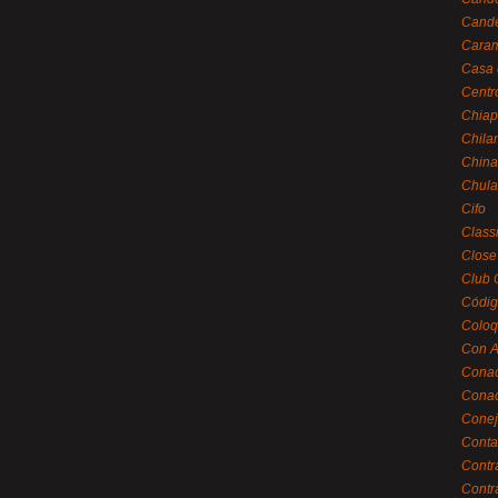
Cande
Caram
Casa 
Centr
Chiap
Chila
China
Chula
Cifo
Class
Close
Club 
Códig
Coloq
Con A
Cona
Conac
Conej
Conta
Contr
Contr