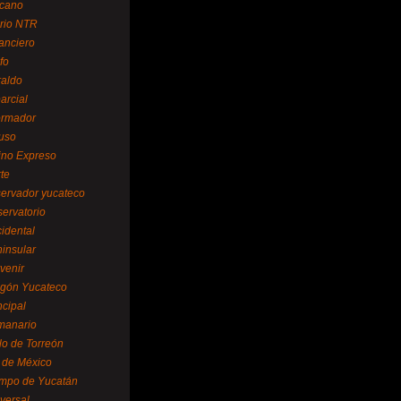
cano
ario NTR
nanciero
fo
raldo
arcial
formador
ruso
tino Expreso
te
servador yucateco
servatorio
cidental
ninsular
venir
egón Yucateco
ncipal
manario
lo de Torreón
l de México
empo de Yucatán
versal