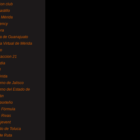
ion club
astillo
 Mérida
ency
era
a de Guanajuato
a Virtual de Mérida
yo
accion 21
dia
l
rida
rno de Jalisco
rno del Estado de
án
 porteño
 Fórmula
 Rivas
jevent
do de Toluca
de Ruta