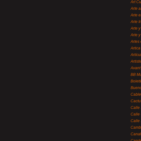
Art C
Arte a
Arte e
Arte 
Arte y
Arte y
Artes 
Artica
Artícu
Artisti
Avant
BB M
Bolet
Bueno
Cable
Cactu
Calle
Calle
Calle
Cambi
Canal
Cande