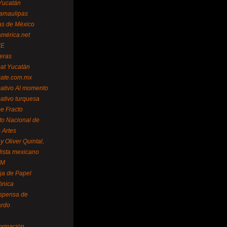
Yucatán
amaulipas
as de México
américa.net
NE
teras
mat Yucatán
mate.com.mx
mativo Al momento
mativo turquesa
me Fracto
uto Nacional de
 Artes
 Oliver Quintal,
dista mexicano
FM
ja de Papel
ónica
spensa de
ardo
formación