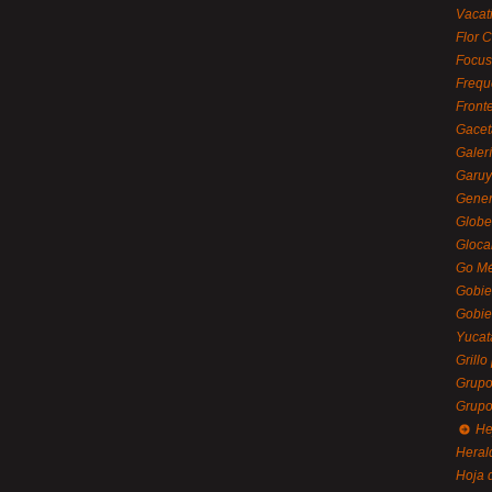
Vacat
Flor C
Focus
Frequ
Front
Gacet
Galerí
Garu
Gener
Globe
Gloca
Go Mé
Gobie
Gobie
Yucat
Grillo
Grupo
Grupo
He
Heral
Hoja 