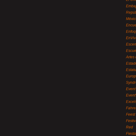
Embaj
Repúb
Méxic
Encue
Enfoq
EnViv
Escen
Escue
Artes
Estad
Estat
Euro
Syndr
Event 
Event
Excel
Fahre
Feest
Festi
Red
Fiest