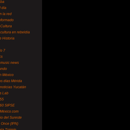
uba
l día
n la red
Informado
 Cultura
 cultura en rebeldía
e Historia
lo 7
cs
 music news
undo
ín México
s días Mérida
noticias Yucatán
s Lab
 55
 60 SIPSE
 México.com
o del Sureste
 Once (IPN)
la Tizimín