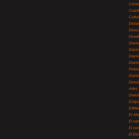
Corre
Cuart
Cultu
Debat
Desc
Desde
Diari
Diari
Diario
Diario
Potos
Diari
Direc
Artes
Divert
Eclip
EitMe
El Alt
El ca
El cu
El De