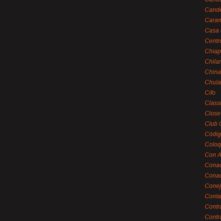
Cande
Caram
Casa 
Centr
Chiap
Chila
China
Chula
Cifo
Class
Close
Club 
Códig
Coloq
Con A
Cona
Conac
Conej
Conta
Contr
Contr