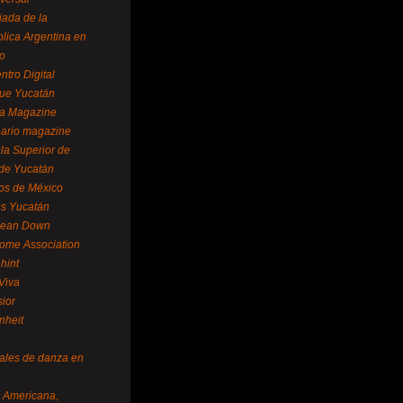
ada de la
lica Argentina en
o
ntro Digital
ue Yucatán
a Magazine
ario magazine
la Superior de
 de Yucatán
os de México
us Yucatán
pean Down
ome Association
hint
Viva
sior
nheit
vales de danza en
a Americana,