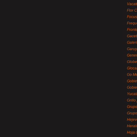
Vacat
Flor C
Focus
Frequ
Front
Gacet
Galerí
Garu
Gener
Globe
Gloca
Go Mé
Gobie
Gobie
Yucat
Grillo
Grupo
Grupo
Hejev
Heral
Hoja 