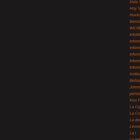
Hola 
Hoy T
Huell
Ibero
IMCI
Infolli
Infor
Infór
Infor
Infor
Infor
Instit
Bellas
Johnny
perio
Kiss 
La Ca
La Cr
La de
Leon
La i
La In