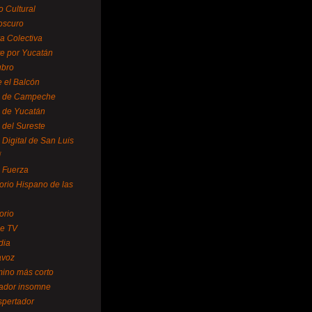
o Cultural
oscuro
ra Colectiva
e por Yucatán
ubro
 el Balcón
o de Campeche
o de Yucatán
 del Sureste
 Digital de San Luis
í
o Fuerza
torio Hispano de las
orio
se TV
dia
avoz
mino más corto
rador insomne
spertador