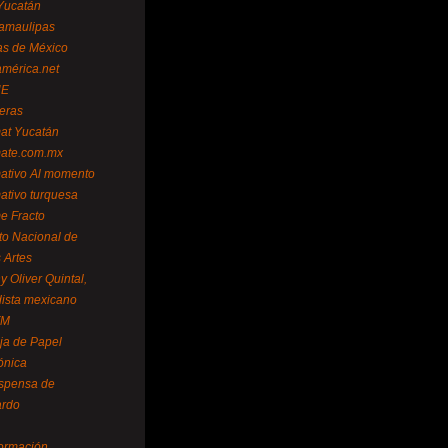
Yucatán
amaulipas
as de México
américa.net
NE
teras
mat Yucatán
mate.com.mx
mativo Al momento
mativo turquesa
me Fracto
uto Nacional de
 Artes
 Oliver Quintal,
dista mexicano
FM
ja de Papel
ónica
spensa de
ardo
formación