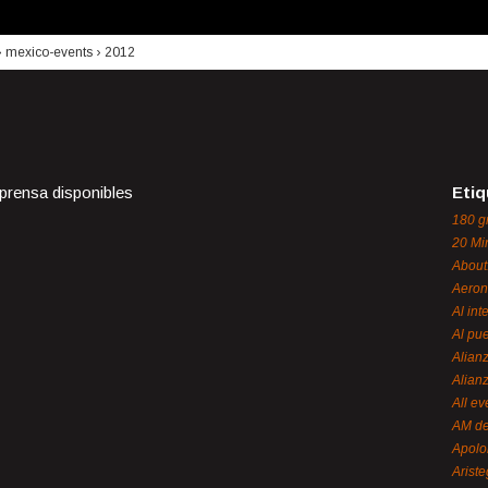
›
mexico-events
›
2012
 prensa disponibles
Etiq
180 g
20 Mi
About
Aeron
Al int
Al pue
Alian
Alian
All ev
AM de
Apol
Ariste