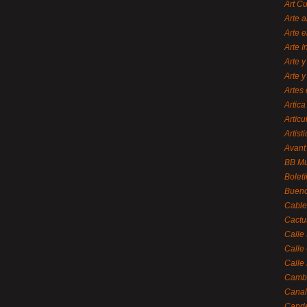
Art C
Arte a
Arte e
Arte 
Arte y
Arte y
Artes 
Artica
Artícu
Artisti
Avant
BB M
Bolet
Bueno
Cable
Cactu
Calle
Calle
Calle
Cambi
Canal
Cande