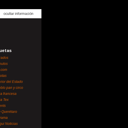
ocultar información
uetas
rados
nutos
.com
otas
erior del Estado
blo pan y circo
za francesa
za Tex
ents
 Querétaro
orama
gui Noticias