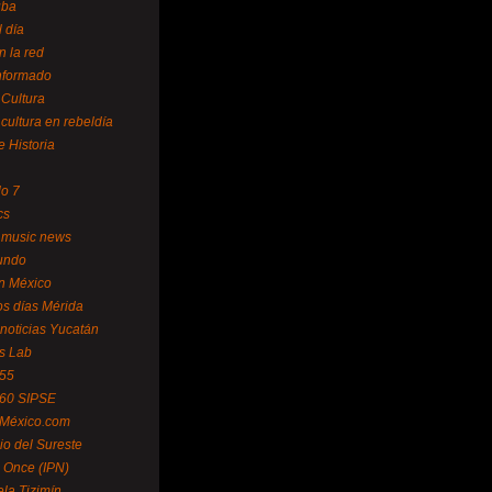
uba
l día
n la red
Informado
 Cultura
 cultura en rebeldía
e Historia
lo 7
cs
 music news
undo
ín México
s días Mérida
noticias Yucatán
s Lab
 55
 60 SIPSE
 México.com
o del Sureste
 Once (IPN)
la Tizimín