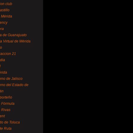
ion club
astillo
 Mérida
ency
era
a de Guanajuato
a Virtual de Mérida
yo
accion 21
dia
l
rida
rno de Jalisco
rno del Estado de
án
 porteño
 Fórmula
 Rivas
ent
do de Toluca
de Ruta