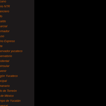
cano
ario NTR
nanciero
fo
raldo
arcial
formador
ruso
tino Expreso
te
servador yucateco
servatorio
cidental
ninsular
venir
egón Yucateco
ncipal
manario
lo de Torreón
l de México
empo de Yucatán
versal