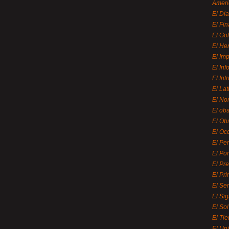
Ameri
El Di
El Fi
El Gol
El He
El Imp
El In
El Int
El La
El Nor
El ob
El Ob
El Oc
El Pe
El Por
El Pr
El Pri
El Se
El Sig
El So
El Ti
El Uni