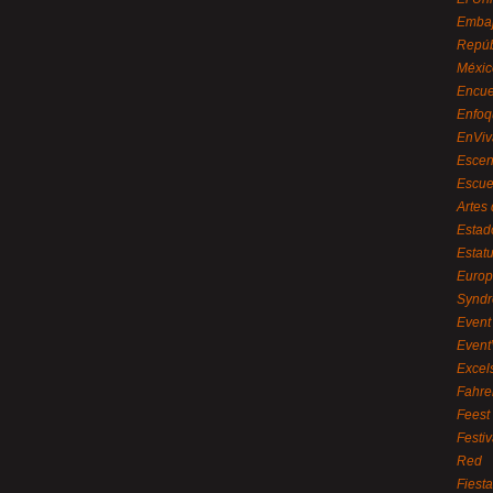
Embaj
Repúb
Méxic
Encue
Enfoq
EnViv
Escen
Escue
Artes
Estad
Estat
Euro
Syndr
Event 
Event
Excel
Fahre
Feest
Festi
Red
Fiest