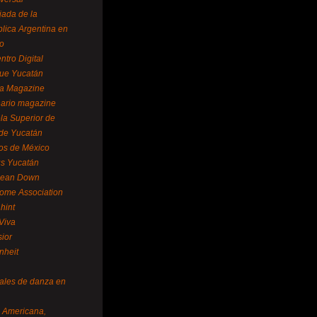
ada de la
lica Argentina en
o
ntro Digital
ue Yucatán
a Magazine
ario magazine
la Superior de
 de Yucatán
os de México
us Yucatán
pean Down
ome Association
hint
Viva
sior
nheit
vales de danza en
a Americana,