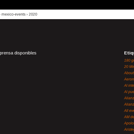
›
mexico-events
›
2020
 prensa disponibles
Etiq
180 g
20 Mi
About
Aeron
Al int
Al pue
Alian
Alian
All ev
AM de
Apol
Ariste