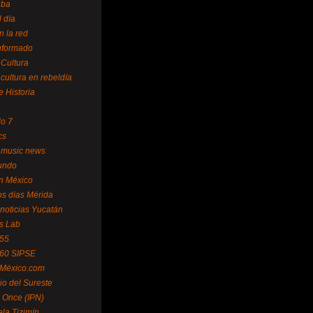
uba
l día
n la red
Informado
 Cultura
 cultura en rebeldía
e Historia
lo 7
cs
 music news
undo
ín México
s días Mérida
noticias Yucatán
s Lab
 55
 60 SIPSE
 México.com
o del Sureste
 Once (IPN)
la Tizimín