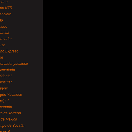
cano
ario NTR
nanciero
fo
raldo
arcial
formador
ruso
tino Expreso
te
servador yucateco
servatorio
cidental
ninsular
venir
egón Yucateco
ncipal
manario
lo de Torreón
l de México
empo de Yucatán
versal