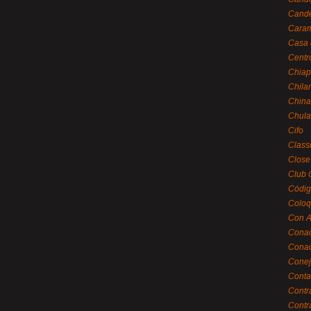
Cande
Caram
Casa 
Centr
Chiap
Chila
China
Chula
Cifo
Class
Close
Club 
Códig
Coloq
Con A
Cona
Conac
Conej
Conta
Contr
Contr