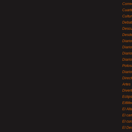
Corre
Cuart
Cultu
Debat
Desc
Desde
Diari
Diari
Diario
Diario
Potos
Diari
Direc
Artes
Divert
Eclip
EitMe
El Alt
El ca
El cu
El De