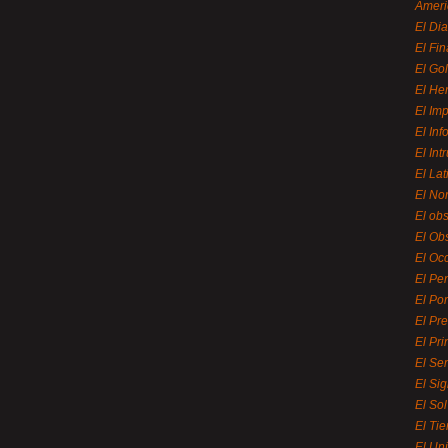
Ameri
El Di
El Fi
El Gol
El He
El Imp
El In
El Int
El La
El Nor
El ob
El Ob
El Oc
El Pe
El Por
El Pr
El Pri
El Se
El Sig
El So
El Ti
El Uni