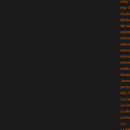
Hola 
Hoy T
Huell
Ibero
IMCI
Infolli
Infor
Infór
Infor
Infor
Infor
Instit
Bellas
Johnny
perio
Kiss 
La Ca
La Cr
La de
Leon
La i
La In