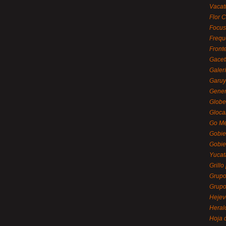
Vacat
Flor C
Focus
Frequ
Front
Gacet
Galerí
Garu
Gener
Globe
Gloca
Go Mé
Gobie
Gobie
Yucat
Grillo
Grupo
Grupo
Hejev
Heral
Hoja 