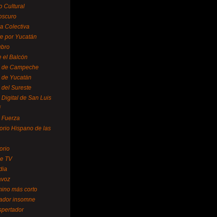
o Cultural
oscuro
ra Colectiva
e por Yucatán
ubro
 el Balcón
o de Campeche
o de Yucatán
 del Sureste
 Digital de San Luis
í
o Fuerza
torio Hispano de las
orio
se TV
dia
avoz
mino más corto
rador insomne
spertador