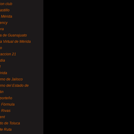
ion club
astillo
 Mérida
ency
era
a de Guanajuato
a Virtual de Mérida
yo
accion 21
dia
l
rida
rno de Jalisco
rno del Estado de
án
 porteño
 Fórmula
 Rivas
ent
do de Toluca
de Ruta