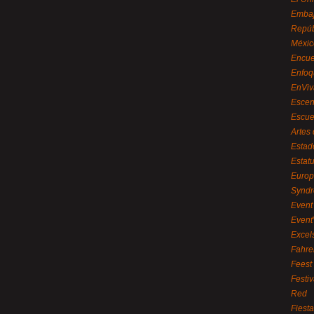
Embaj
Repúb
Méxic
Encue
Enfoq
EnViv
Escen
Escue
Artes
Estad
Estat
Euro
Syndr
Event 
Event
Excel
Fahre
Feest
Festi
Red
Fiest