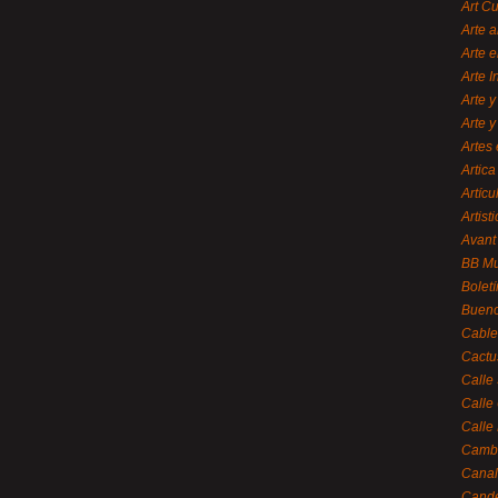
Art C
Arte a
Arte e
Arte 
Arte y
Arte y
Artes 
Artica
Artícu
Artisti
Avant
BB M
Bolet
Bueno
Cable
Cactu
Calle
Calle
Calle
Cambi
Canal
Cande