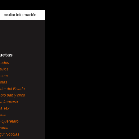
ocultar información
uetas
rados
nutos
.com
otas
erior del Estado
blo pan y circo
za francesa
za Tex
ents
 Querétaro
orama
gui Noticias