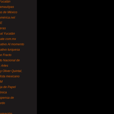
Yucatán
amaulipas
as de México
américa.net
NE
teras
mat Yucatán
mate.com.mx
mativo Al momento
mativo turquesa
me Fracto
uto Nacional de
 Artes
 Oliver Quintal,
dista mexicano
FM
ja de Papel
ónica
spensa de
ardo
formación