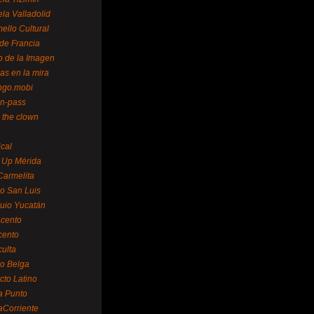
la Valladolid
ello Cultural
de Francia
o de la Imagen
as en la mira
ngo.mobi
n-pass
 the clown
ical
 Up Mérida
Carmelita
o San Luis
uio Yucatán
cento
cento
ulta
o Belga
cto Latino
a Punto
aCorriente