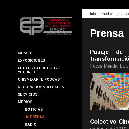
inicio
› medios ›
prensa
Prensa
Pasaje de 
MUSEO
transformaci
EXPOSICIONES
Focus Mérida, La i
PROYECTO EDUCATIVO
YUCUNET
CHISME-ARTE PODCAST
RECORRIDOS VIRTUALES
SERVICIOS
MEDIOS
NOTICIAS
PRENSA
Colectivo Cin
RADIO
de Enero de 2019