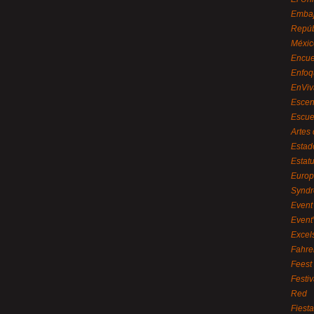
Embaj
Repúb
Méxic
Encue
Enfoq
EnViv
Escen
Escue
Artes
Estad
Estat
Euro
Syndr
Event 
Event
Excel
Fahre
Feest
Festi
Red
Fiest