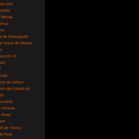
ion club
astillo
 Mérida
ency
era
a de Guanajuato
a Virtual de Mérida
yo
accion 21
dia
l
rida
rno de Jalisco
rno del Estado de
án
 porteño
 Fórmula
 Rivas
ent
do de Toluca
de Ruta