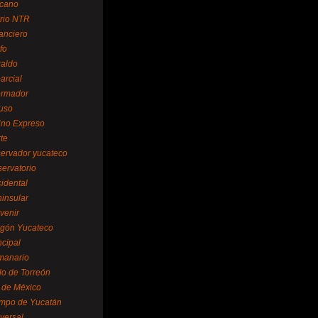
cano
ario NTR
nanciero
fo
raldo
arcial
formador
ruso
tino Expreso
te
servador yucateco
servatorio
cidental
ninsular
venir
egón Yucateco
ncipal
manario
lo de Torreón
l de México
empo de Yucatán
versal