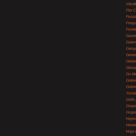
Vacat
Flor C
Focus
Frequ
Front
Gacet
Galerí
Garu
Gener
Globe
Gloca
Go Mé
Gobie
Gobie
Yucat
Grillo
Grupo
Grupo
Hejev
Heral
Hoja 