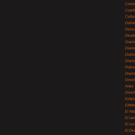
Corre
Cuart
Cultu
Debat
Desc
Desde
Diari
Diari
Diario
Diario
Potos
Diari
Direc
Artes
Divert
Eclip
EitMe
El Alt
El ca
El cu
El De