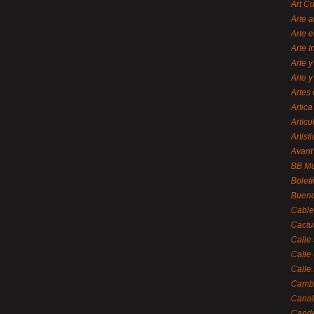
Art C
Arte a
Arte e
Arte 
Arte y
Arte y
Artes 
Artica
Artícu
Artisti
Avant
BB M
Bolet
Bueno
Cable
Cactu
Calle
Calle
Calle
Cambi
Canal
Cande