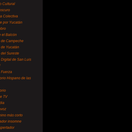
o Cultural
oscuro
ra Colectiva
e por Yucatán
ubro
 el Balcón
o de Campeche
o de Yucatán
 del Sureste
 Digital de San Luis
í
o Fuerza
torio Hispano de las
orio
se TV
dia
avoz
mino más corto
rador insomne
spertador