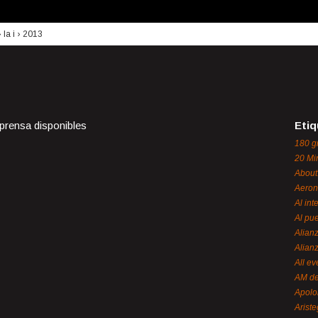
›
la i
›
2013
 prensa disponibles
Etiq
180 g
20 Mi
About
Aeron
Al int
Al pue
Alian
Alian
All ev
AM de
Apol
Ariste