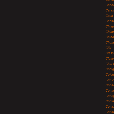
Cande
Caram
Casa 
Centr
Chiap
Chila
China
Chula
Cifo
Class
Close
Club 
Códig
Coloq
Con A
Cona
Conac
Conej
Conta
Contr
Contr