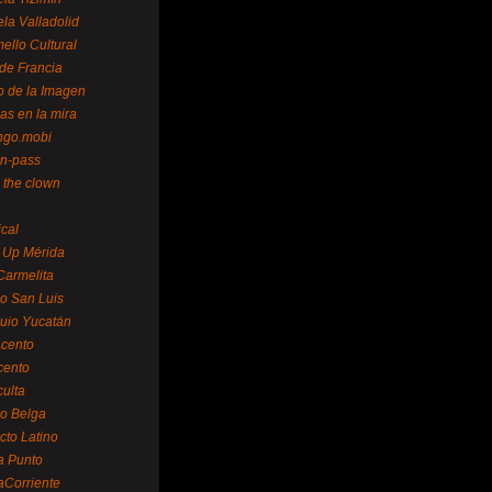
la Valladolid
ello Cultural
de Francia
o de la Imagen
as en la mira
ngo.mobi
n-pass
 the clown
ical
 Up Mérida
Carmelita
o San Luis
uio Yucatán
cento
cento
ulta
o Belga
cto Latino
a Punto
aCorriente