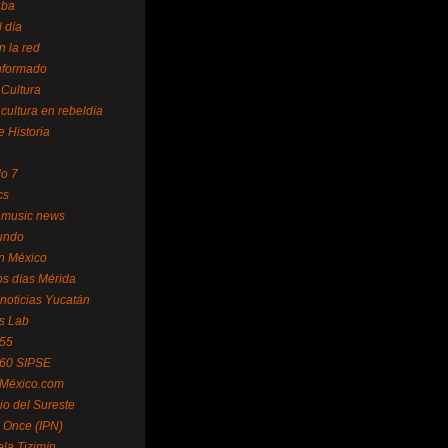
uba
l día
n la red
Informado
 Cultura
 cultura en rebeldía
e Historia
lo 7
cs
 music news
undo
ín México
s días Mérida
noticias Yucatán
s Lab
 55
 60 SIPSE
 México.com
o del Sureste
 Once (IPN)
la Tizimín