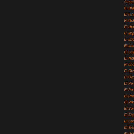
Ameri
El Di
El Fi
El Gol
El He
El Imp
El In
El Int
El La
El Nor
El ob
El Ob
El Oc
El Pe
El Por
El Pr
El Pri
El Se
El Sig
El So
El Ti
El Uni