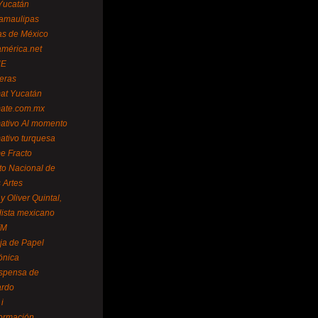
Yucatán
amaulipas
as de México
américa.net
NE
teras
mat Yucatán
mate.com.mx
mativo Al momento
mativo turquesa
me Fracto
uto Nacional de
 Artes
 Oliver Quintal,
dista mexicano
FM
ja de Papel
ónica
spensa de
ardo
i
formación