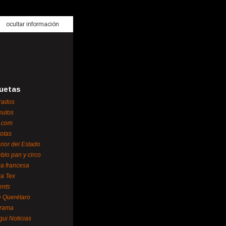
ocultar información
uetas
rados
nutos
.com
otas
erior del Estado
blo pan y circo
za francesa
za Tex
ents
 Querétaro
orama
gui Noticias