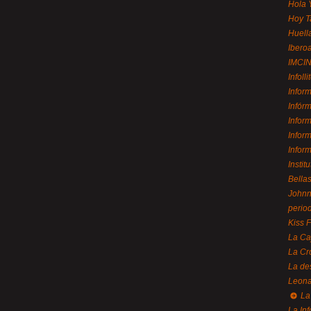
Hola 
Hoy T
Huell
Ibero
IMCI
Infolli
Infor
Infór
Infor
Infor
Infor
Instit
Bellas
Johnny
perio
Kiss 
La Ca
La Cr
La de
Leon
La 
La In