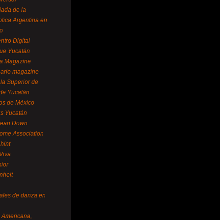
ada de la
lica Argentina en
o
ntro Digital
ue Yucatán
a Magazine
ario magazine
la Superior de
 de Yucatán
os de México
us Yucatán
pean Down
ome Association
hint
Viva
sior
nheit
vales de danza en
a Americana,