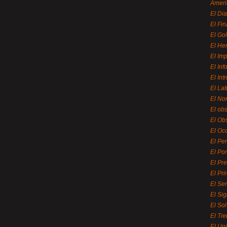
Ameri
El Di
El Fi
El Gol
El He
El Imp
El In
El Int
El La
El Nor
El ob
El Ob
El Oc
El Pe
El Por
El Pr
El Pri
El Se
El Sig
El So
El Ti
El Uni