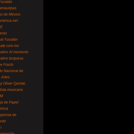
Yucatán
amaulipas
as de México
américa.net
NE
teras
mat Yucatán
mate.com.mx
mativo Al momento
mativo turquesa
me Fracto
uto Nacional de
 Artes
 Oliver Quintal,
dista mexicano
FM
ja de Papel
ónica
spensa de
ardo
i
formación