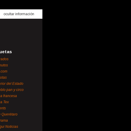
ocultar información
uetas
rados
nutos
.com
otas
erior del Estado
blo pan y circo
za francesa
za Tex
ents
 Querétaro
orama
gui Noticias