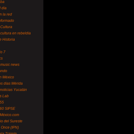
uba
l día
n la red
Informado
 Cultura
 cultura en rebeldía
e Historia
lo 7
cs
 music news
undo
ín México
s días Mérida
noticias Yucatán
s Lab
 55
 60 SIPSE
 México.com
o del Sureste
 Once (IPN)
la Tizimín