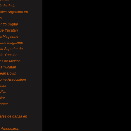
ada de la
lica Argentina en
o
ntro Digital
ue Yucatán
a Magazine
ario magazine
la Superior de
 de Yucatán
os de México
us Yucatán
pean Down
ome Association
hint
Viva
sior
nheit
vales de danza en
a Americana,