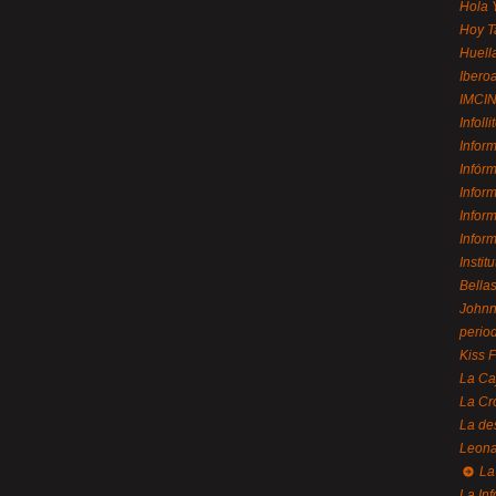
Hola 
Hoy T
Huell
Ibero
IMCI
Infolli
Infor
Infór
Infor
Infor
Infor
Instit
Bellas
Johnny
perio
Kiss 
La Ca
La Cr
La de
Leon
La 
La In