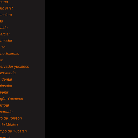
cano
ario NTR
nanciero
fo
raldo
arcial
formador
ruso
tino Expreso
te
servador yucateco
servatorio
cidental
ninsular
venir
egón Yucateco
ncipal
manario
lo de Torreón
l de México
empo de Yucatán
versal