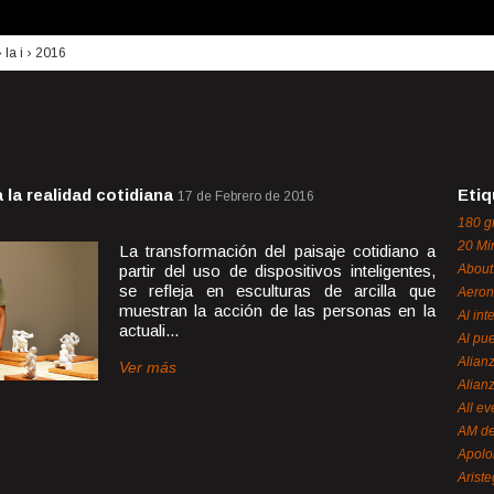
›
la i
›
2016
a la realidad cotidiana
Etiq
17 de Febrero de 2016
180 g
20 Mi
La transformación del paisaje cotidiano a
partir del uso de dispositivos inteligentes,
About
se refleja en esculturas de arcilla que
Aeron
muestran la acción de las personas en la
Al int
actuali...
Al pue
Alian
Ver más
Alian
All ev
AM de
Apol
Ariste