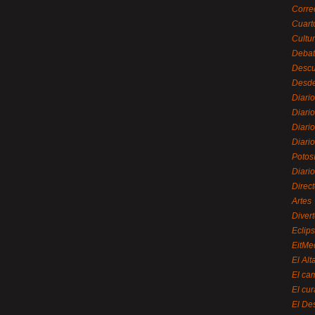
Corre
Cuart
Cultu
Debat
Desc
Desde
Diari
Diari
Diario
Diario
Potos
Diari
Direc
Artes
Divert
Eclip
EitMe
El Alt
El ca
El cu
El De