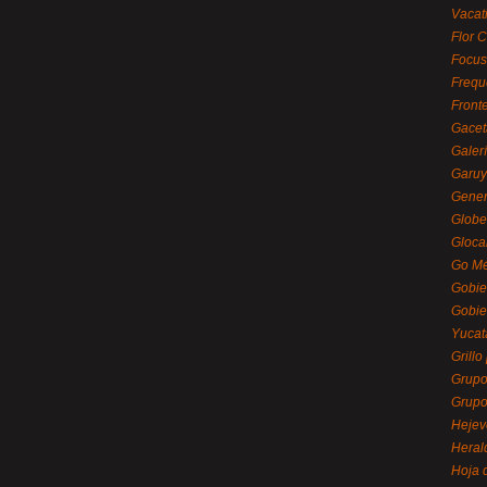
Vacat
Flor C
Focus
Frequ
Front
Gacet
Galerí
Garu
Gener
Globe
Gloca
Go Mé
Gobie
Gobie
Yucat
Grillo
Grupo
Grupo
Hejev
Heral
Hoja 