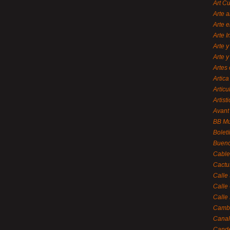
Art C
Arte a
Arte e
Arte 
Arte y
Arte y
Artes 
Artica
Artícu
Artisti
Avant
BB M
Bolet
Bueno
Cable
Cactu
Calle
Calle
Calle
Cambi
Canal
Cande