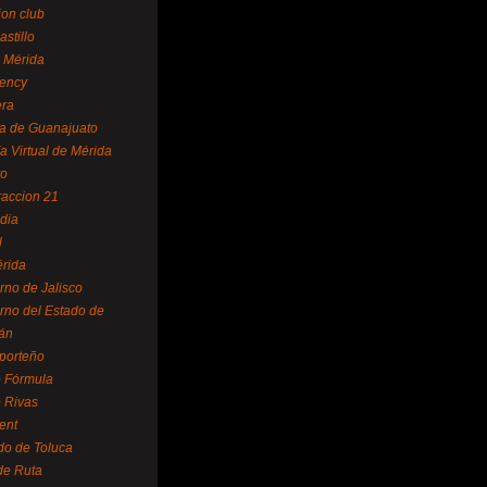
ion club
astillo
 Mérida
ency
era
a de Guanajuato
a Virtual de Mérida
yo
accion 21
dia
l
rida
rno de Jalisco
rno del Estado de
án
 porteño
 Fórmula
 Rivas
ent
do de Toluca
de Ruta