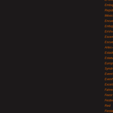
Embaj
Repúb
Méxic
Encue
Enfoq
EnViv
Escen
Escue
Artes
Estad
Estat
Euro
Syndr
Event 
Event
Excel
Fahre
Feest
Festi
Red
Fiest