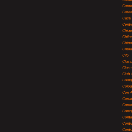
Cande
Caram
Casa 
Centr
Chiap
Chila
China
Chula
Cifo
Class
Close
Club 
Códig
Coloq
Con A
Cona
Conac
Conej
Conta
Contr
Contr