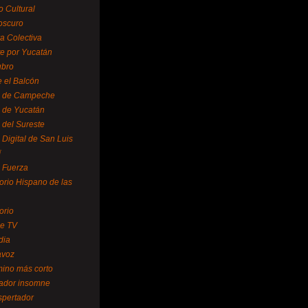
o Cultural
oscuro
ra Colectiva
e por Yucatán
ubro
 el Balcón
o de Campeche
o de Yucatán
 del Sureste
 Digital de San Luis
í
o Fuerza
torio Hispano de las
orio
se TV
dia
avoz
mino más corto
rador insomne
spertador