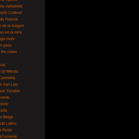
la Valladolid
ello Cultural
de Francia
o de la Imagen
as en la mira
ngo.mobi
n-pass
 the clown
ical
 Up Mérida
Carmelita
o San Luis
uio Yucatán
cento
cento
ulta
o Belga
cto Latino
a Punto
aCorriente