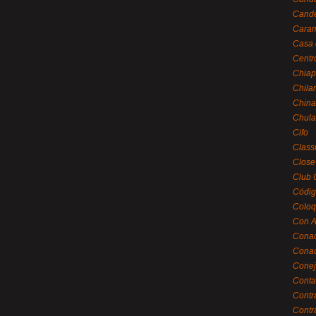
Cande
Caram
Casa 
Centr
Chiap
Chila
China
Chula
Cifo
Class
Close
Club 
Códig
Coloq
Con A
Cona
Conac
Conej
Conta
Contr
Contr