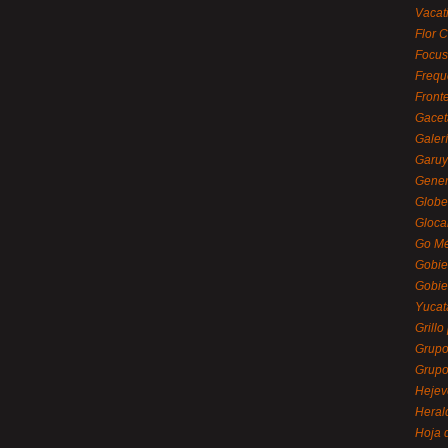
Vacat
Flor C
Focus
Frequ
Front
Gacet
Galerí
Garu
Gener
Globe
Gloca
Go Mé
Gobie
Gobie
Yucat
Grillo
Grupo
Grupo
Hejev
Heral
Hoja 