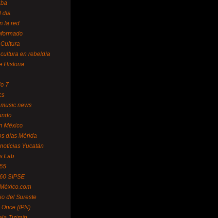
uba
l día
n la red
Informado
 Cultura
 cultura en rebeldía
e Historia
lo 7
cs
 music news
undo
ín México
s días Mérida
noticias Yucatán
s Lab
 55
 60 SIPSE
 México.com
o del Sureste
 Once (IPN)
la Tizimín