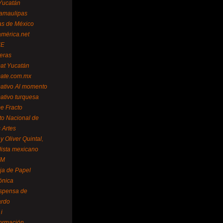
Yucatán
amaulipas
as de México
américa.net
NE
teras
mat Yucatán
mate.com.mx
mativo Al momento
mativo turquesa
me Fracto
uto Nacional de
 Artes
 Oliver Quintal,
dista mexicano
FM
ja de Papel
ónica
spensa de
ardo
i
formación