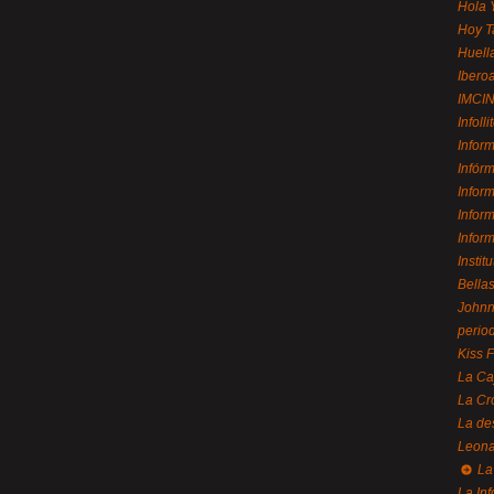
Hola 
Hoy T
Huell
Ibero
IMCI
Infolli
Infor
Infór
Infor
Infor
Infor
Instit
Bellas
Johnny
perio
Kiss 
La Ca
La Cr
La de
Leon
La 
La In