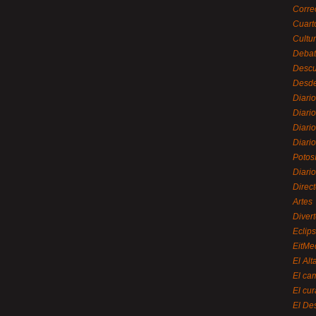
Corre
Cuart
Cultu
Debat
Desc
Desde
Diari
Diari
Diario
Diario
Potos
Diari
Direc
Artes
Divert
Eclip
EitMe
El Alt
El ca
El cu
El De