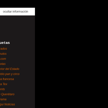
ocultar información
uetas
rados
nutos
.com
otas
erior del Estado
blo pan y circo
za francesa
za Tex
ents
 Querétaro
orama
gui Noticias