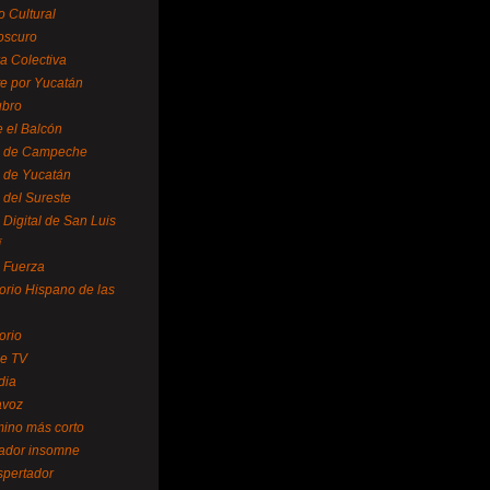
o Cultural
oscuro
ra Colectiva
e por Yucatán
ubro
 el Balcón
o de Campeche
o de Yucatán
 del Sureste
 Digital de San Luis
í
o Fuerza
torio Hispano de las
orio
se TV
dia
avoz
mino más corto
rador insomne
spertador