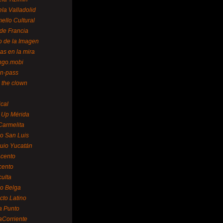
la Valladolid
ello Cultural
de Francia
o de la Imagen
as en la mira
ngo.mobi
n-pass
 the clown
ical
 Up Mérida
Carmelita
o San Luis
uio Yucatán
cento
cento
ulta
o Belga
cto Latino
a Punto
aCorriente