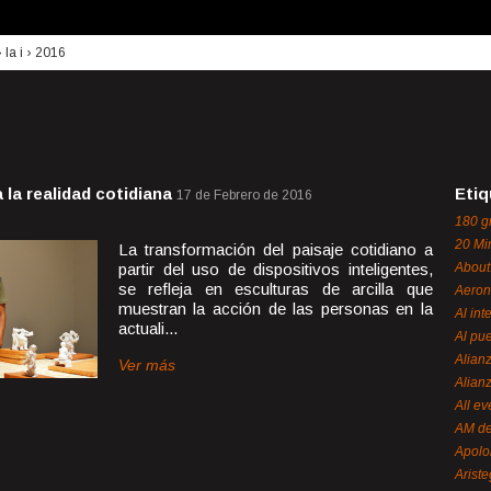
›
la i
›
2016
a la realidad cotidiana
Etiq
17 de Febrero de 2016
180 g
20 Mi
La transformación del paisaje cotidiano a
partir del uso de dispositivos inteligentes,
About
se refleja en esculturas de arcilla que
Aeron
muestran la acción de las personas en la
Al int
actuali...
Al pue
Alian
Ver más
Alian
All ev
AM de
Apol
Ariste