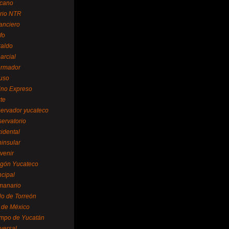
cano
ario NTR
nanciero
fo
raldo
arcial
formador
ruso
tino Expreso
te
servador yucateco
servatorio
cidental
ninsular
venir
egón Yucateco
ncipal
manario
lo de Torreón
l de México
empo de Yucatán
versal