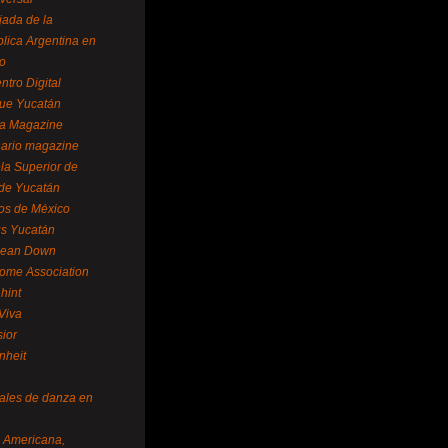
ada de la
lica Argentina en
o
ntro Digital
ue Yucatán
a Magazine
ario magazine
la Superior de
 de Yucatán
os de México
us Yucatán
pean Down
ome Association
hint
Viva
sior
nheit
vales de danza en
a Americana,