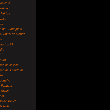
ion club
astillo
 Mérida
ency
era
a de Guanajuato
a Virtual de Mérida
yo
accion 21
dia
l
rida
rno de Jalisco
rno del Estado de
án
 porteño
 Fórmula
 Rivas
ent
do de Toluca
de Ruta