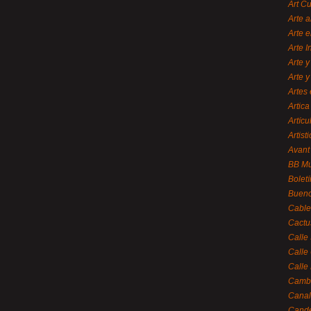
Art C
Arte a
Arte e
Arte 
Arte y
Arte y
Artes 
Artica
Artícu
Artisti
Avant
BB M
Bolet
Bueno
Cable
Cactu
Calle
Calle
Calle
Cambi
Canal
Cande