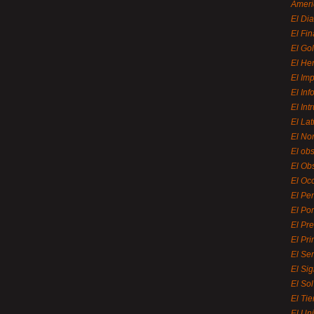
Ameri
El Di
El Fi
El Gol
El He
El Imp
El In
El Int
El La
El Nor
El ob
El Ob
El Oc
El Pe
El Por
El Pr
El Pri
El Se
El Sig
El So
El Ti
El Uni