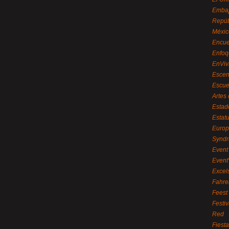
Embaj
Repúb
Méxic
Encue
Enfoq
EnViv
Escen
Escue
Artes
Estad
Estat
Euro
Syndr
Event 
Event
Excel
Fahre
Feest
Festi
Red
Fiest