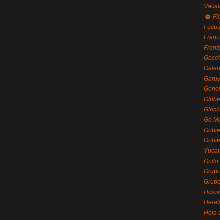
Vacat
Flo
Focus
Frequ
Front
Gacet
Galerí
Garu
Gener
Globe
Gloca
Go Mé
Gobie
Gobie
Yucat
Grillo
Grupo
Grupo
Hejev
Heral
Hoja 