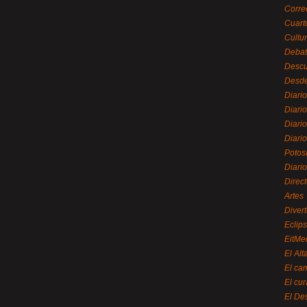
Corre
Cuart
Cultu
Debat
Desc
Desde
Diari
Diari
Diario
Diario
Potos
Diari
Direc
Artes
Divert
Eclip
EitMe
El Alt
El ca
El cu
El De