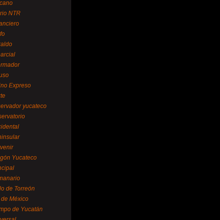
cano
ario NTR
nanciero
fo
raldo
arcial
formador
ruso
tino Expreso
te
servador yucateco
servatorio
cidental
ninsular
venir
egón Yucateco
ncipal
manario
lo de Torreón
l de México
empo de Yucatán
versal