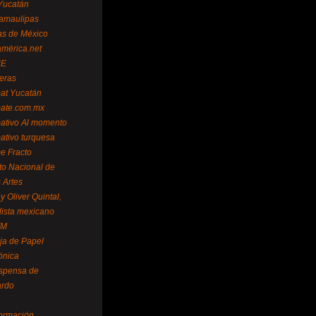
Yucatán
amaulipas
as de México
américa.net
NE
teras
mat Yucatán
mate.com.mx
mativo Al momento
mativo turquesa
me Fracto
uto Nacional de
 Artes
 Oliver Quintal,
dista mexicano
FM
ja de Papel
ónica
spensa de
ardo
formación