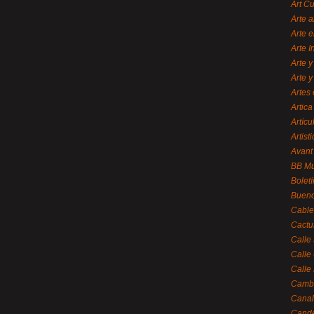
Art C
Arte a
Arte e
Arte 
Arte y
Arte y
Artes 
Artica
Artícu
Artisti
Avant
BB M
Bolet
Bueno
Cable
Cactu
Calle
Calle
Calle
Cambi
Canal
Cande