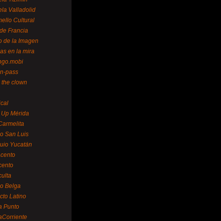
la Valladolid
ello Cultural
de Francia
o de la Imagen
as en la mira
ngo.mobi
n-pass
 the clown
ical
 Up Mérida
Carmelita
o San Luis
uio Yucatán
cento
cento
ulta
o Belga
cto Latino
a Punto
aCorriente