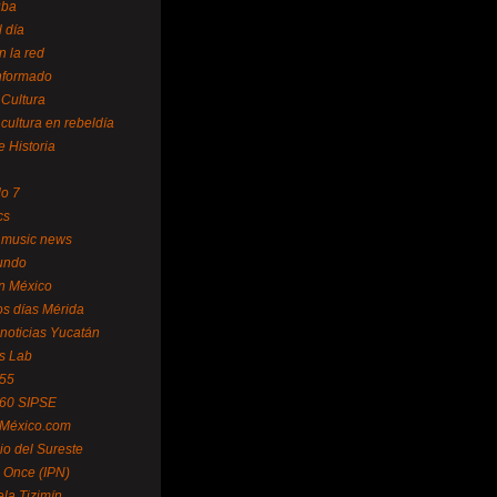
uba
l día
n la red
Informado
 Cultura
 cultura en rebeldía
e Historia
lo 7
cs
 music news
undo
ín México
s días Mérida
noticias Yucatán
s Lab
 55
 60 SIPSE
 México.com
o del Sureste
 Once (IPN)
la Tizimín