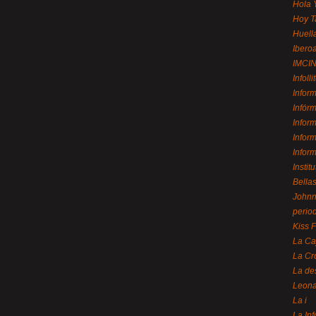
Hola 
Hoy T
Huell
Ibero
IMCI
Infolli
Infor
Infór
Infor
Infor
Infor
Instit
Bellas
Johnny
perio
Kiss 
La Ca
La Cr
La de
Leon
La i
La In