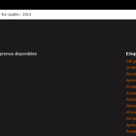
›
flor castillo
›
2014
 prensa disponibles
Etiq
180 g
20 Mi
About
Aeron
Al int
Al pue
Alian
Alian
All ev
AM de
Apol
Ariste