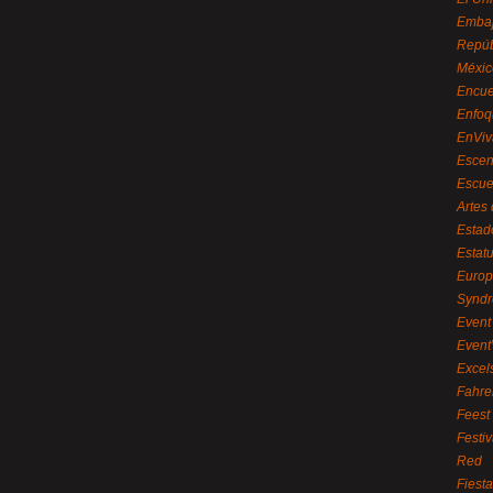
Embaj
Repúb
Méxic
Encue
Enfoq
EnViv
Escen
Escue
Artes
Estad
Estat
Euro
Syndr
Event 
Event
Excel
Fahre
Feest
Festi
Red
Fiest