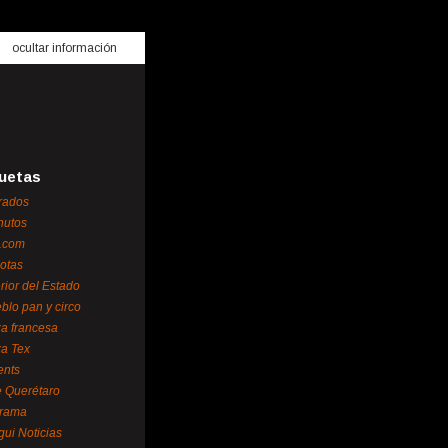
ocultar información
uetas
rados
nutos
.com
otas
erior del Estado
blo pan y circo
za francesa
za Tex
ents
 Querétaro
orama
gui Noticias