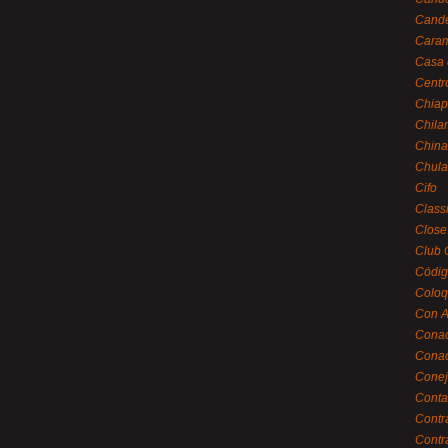
Cande
Caram
Casa 
Centr
Chiap
Chila
China
Chula
Cifo
Class
Close
Club 
Códig
Coloq
Con A
Cona
Conac
Conej
Conta
Contr
Contr