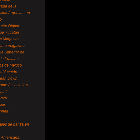
ada de la
lica Argentina en
o
ntro Digital
ue Yucatán
a Magazine
ario magazine
la Superior de
 de Yucatán
os de México
us Yucatán
pean Down
ome Association
hint
Viva
sior
nheit
vales de danza en
a Americana,