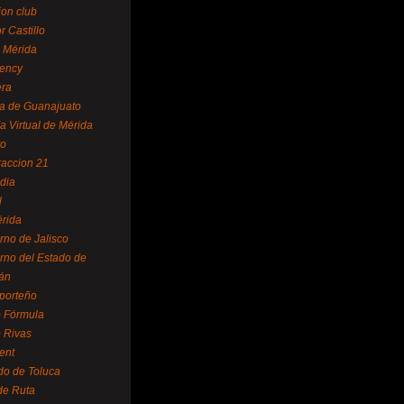
ion club
r Castillo
 Mérida
ency
era
a de Guanajuato
a Virtual de Mérida
yo
accion 21
dia
l
rida
rno de Jalisco
rno del Estado de
án
 porteño
 Fórmula
 Rivas
ent
do de Toluca
de Ruta