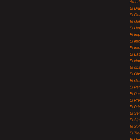
Ameri
El Di
El Fi
El Gol
El He
El Imp
El In
El Int
El La
El Nor
El ob
El Ob
El Oc
El Pe
El Por
El Pr
El Pri
El Se
El Sig
El So
El Ti
El Uni