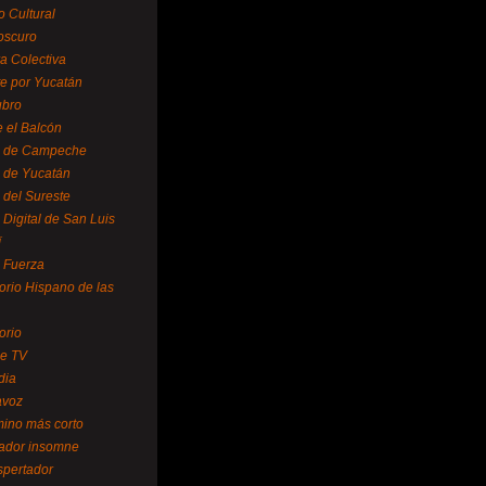
o Cultural
oscuro
ra Colectiva
e por Yucatán
ubro
 el Balcón
o de Campeche
o de Yucatán
 del Sureste
 Digital de San Luis
í
o Fuerza
torio Hispano de las
orio
se TV
dia
avoz
mino más corto
rador insomne
spertador