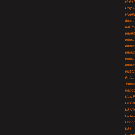
Hola 
Hoy T
Huell
Ibero
IMCI
Infolli
Infor
Infór
Infor
Infor
Infor
Instit
Bellas
Johnny
perio
Kiss 
La Ca
La Cr
La de
Leon
La i
La In