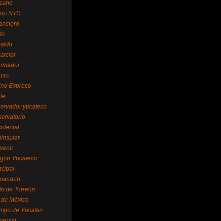
cano
ario NTR
nanciero
fo
raldo
arcial
formador
ruso
tino Expreso
te
servador yucateco
servatorio
cidental
ninsular
venir
egón Yucateco
ncipal
manario
lo de Torreón
l de México
empo de Yucatán
versal