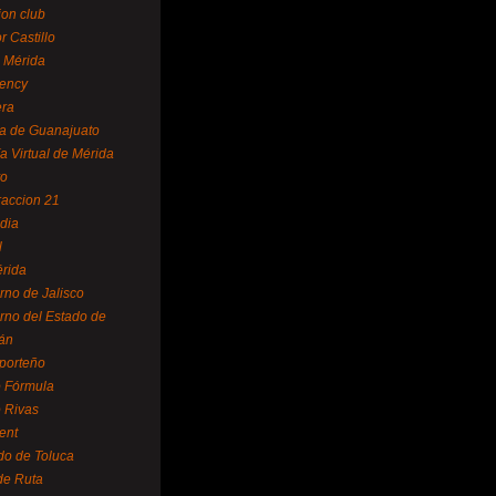
ion club
r Castillo
 Mérida
ency
era
a de Guanajuato
a Virtual de Mérida
yo
accion 21
dia
l
rida
rno de Jalisco
rno del Estado de
án
 porteño
 Fórmula
 Rivas
ent
do de Toluca
de Ruta