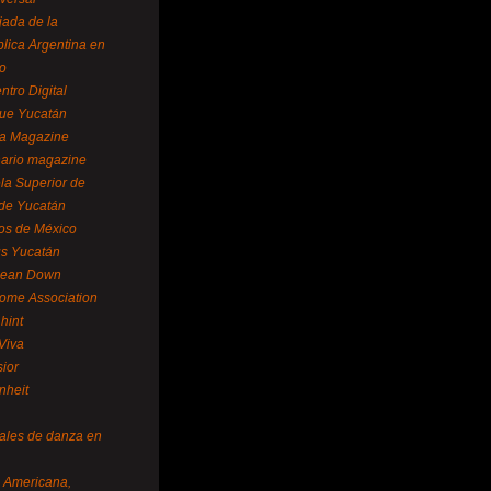
ada de la
lica Argentina en
o
ntro Digital
ue Yucatán
a Magazine
ario magazine
la Superior de
 de Yucatán
os de México
us Yucatán
pean Down
ome Association
hint
Viva
sior
nheit
vales de danza en
a Americana,