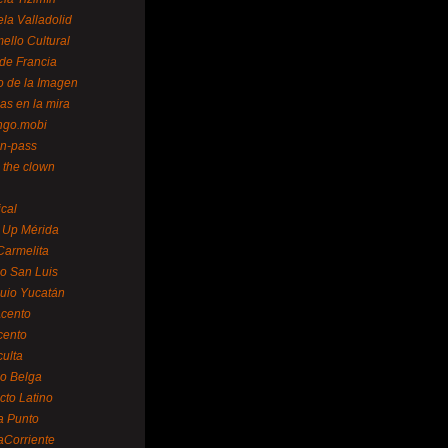
la Valladolid
ello Cultural
de Francia
o de la Imagen
as en la mira
ngo.mobi
n-pass
 the clown
ical
 Up Mérida
Carmelita
o San Luis
uio Yucatán
cento
cento
ulta
o Belga
cto Latino
a Punto
aCorriente