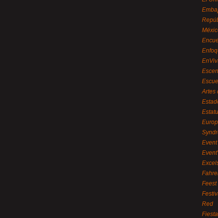
Embaj
Repúb
Méxic
Encue
Enfoq
EnViv
Escen
Escue
Artes
Estad
Estat
Euro
Syndr
Event 
Event
Excel
Fahre
Feest
Festi
Red
Fiest