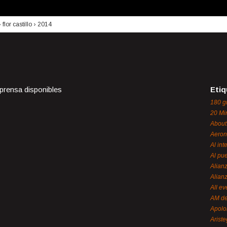
›
flor castillo
›
2014
 prensa disponibles
Etiq
180 g
20 Mi
About
Aeron
Al int
Al pue
Alian
Alian
All ev
AM de
Apol
Ariste