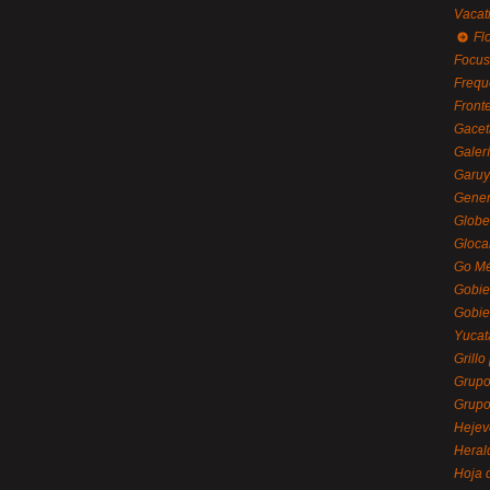
Vacat
Flo
Focus
Frequ
Front
Gacet
Galerí
Garu
Gener
Globe
Gloca
Go Mé
Gobie
Gobie
Yucat
Grillo
Grupo
Grupo
Hejev
Heral
Hoja 