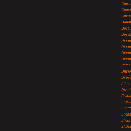
Corre
Cuart
Cultu
Debat
Desc
Desde
Diari
Diari
Diario
Diario
Potos
Diari
Direc
Artes
Divert
Eclip
EitMe
El Alt
El ca
El cu
El De