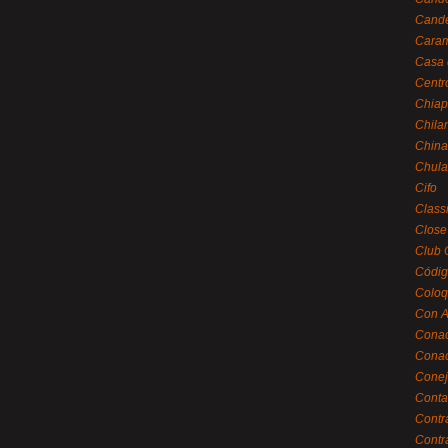
Cande
Caram
Casa 
Centr
Chiap
Chila
China
Chula
Cifo
Class
Close
Club 
Códig
Coloq
Con A
Cona
Conac
Conej
Conta
Contr
Contr