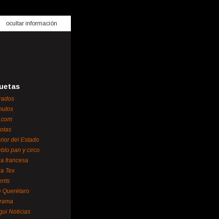
ocultar información
uetas
rados
nutos
.com
otas
erior del Estado
blo pan y circo
za francesa
za Tex
ents
 Querétaro
orama
gui Noticias