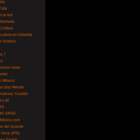
uba
l día
n la red
Informado
 Cultura
 cultura en rebeldía
e Historia
lo 7
cs
 music news
undo
ín México
s días Mérida
noticias Yucatán
s Lab
 55
 60 SIPSE
 México.com
o del Sureste
 Once (IPN)
la Tizimín