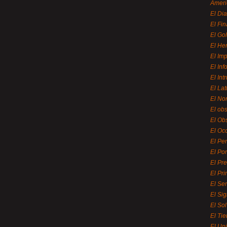
Ameri
El Di
El Fi
El Gol
El He
El Imp
El In
El Int
El La
El Nor
El ob
El Ob
El Oc
El Pe
El Por
El Pr
El Pri
El Se
El Sig
El So
El Ti
El Uni