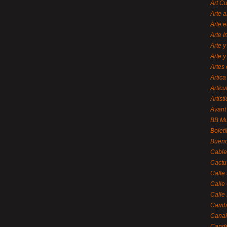
Art C
Arte a
Arte e
Arte 
Arte y
Arte y
Artes 
Artica
Artícu
Artisti
Avant
BB M
Bolet
Bueno
Cable
Cactu
Calle
Calle
Calle
Cambi
Canal
Cande