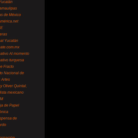
Yucatán
amaulipas
as de México
américa.net
NE
teras
mat Yucatán
mate.com.mx
mativo Al momento
mativo turquesa
me Fracto
uto Nacional de
 Artes
 Oliver Quintal,
dista mexicano
FM
ja de Papel
ónica
spensa de
ardo
formación