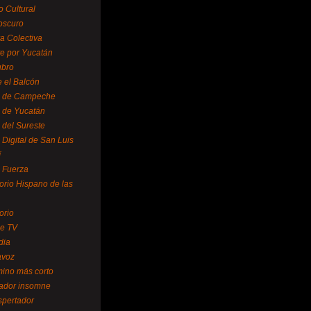
o Cultural
oscuro
ra Colectiva
e por Yucatán
ubro
 el Balcón
o de Campeche
o de Yucatán
 del Sureste
 Digital de San Luis
í
o Fuerza
torio Hispano de las
orio
se TV
dia
avoz
mino más corto
rador insomne
spertador