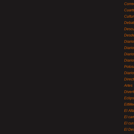
Corre
Cuart
Cultu
Debat
Desc
Desde
Diari
Diari
Diario
Diario
Potos
Diari
Direc
Artes
Divert
Eclip
EitMe
El Alt
El ca
El cu
El De