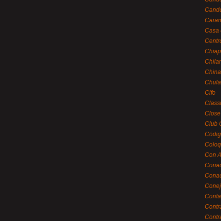
Cande
Caram
Casa 
Centr
Chiap
Chila
China
Chula
Cifo
Class
Close
Club 
Códig
Coloq
Con A
Cona
Conac
Conej
Conta
Contr
Contr