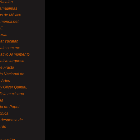
Yucatán
amaulipas
as de México
américa.net
NE
teras
mat Yucatán
mate.com.mx
mativo Al momento
mativo turquesa
me Fracto
uto Nacional de
 Artes
 Oliver Quintal,
dista mexicano
FM
ja de Papel
ónica
 despensa de
ardo
formación