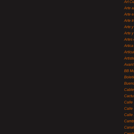
Art C
Arte a
Arte e
Arte 
Arte y
Arte y
Artes 
Artica
Artícu
Artisti
Avant
BB M
Bolet
Bueno
Cable
Cactu
Calle
Calle
Calle
Cambi
Canal
Cande