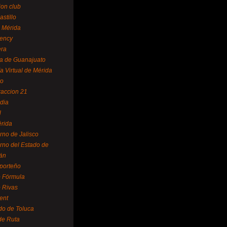
ion club
astillo
 Mérida
ency
era
a de Guanajuato
a Virtual de Mérida
yo
accion 21
dia
l
rida
rno de Jalisco
rno del Estado de
án
 porteño
 Fórmula
 Rivas
ent
do de Toluca
de Ruta