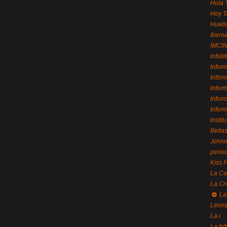
Hola 
Hoy T
Huell
Ibero
IMCI
Infolli
Infor
Infór
Infor
Infor
Infor
Instit
Bellas
Johnny
perio
Kiss 
La Ca
La Cr
La
Leon
La i
La In