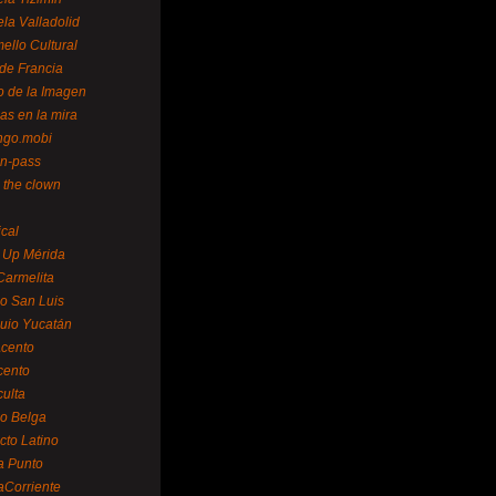
la Valladolid
ello Cultural
de Francia
o de la Imagen
as en la mira
ngo.mobi
n-pass
 the clown
ical
 Up Mérida
Carmelita
o San Luis
uio Yucatán
cento
cento
ulta
o Belga
cto Latino
a Punto
aCorriente