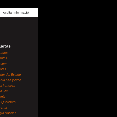
ocultar información
uetas
rados
nutos
.com
otas
erior del Estado
blo pan y circo
za francesa
za Tex
ents
 Querétaro
orama
gui Noticias