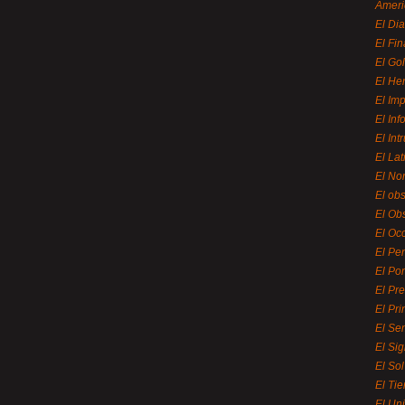
Ameri
El Di
El Fi
El Gol
El He
El Imp
El In
El Int
El La
El Nor
El ob
El Ob
El Oc
El Pe
El Por
El Pr
El Pri
El Se
El Sig
El So
El Ti
El Uni