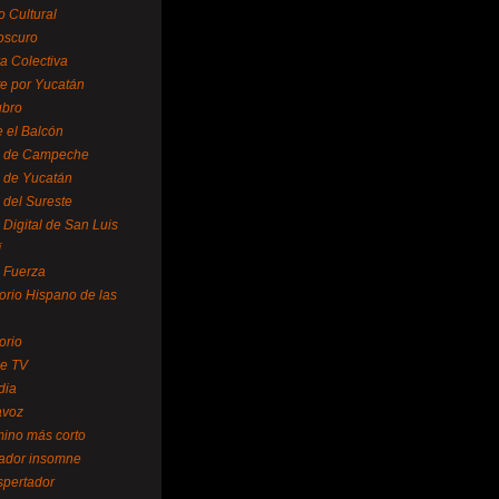
o Cultural
oscuro
ra Colectiva
e por Yucatán
ubro
 el Balcón
o de Campeche
o de Yucatán
 del Sureste
 Digital de San Luis
í
o Fuerza
torio Hispano de las
orio
se TV
dia
avoz
mino más corto
rador insomne
spertador