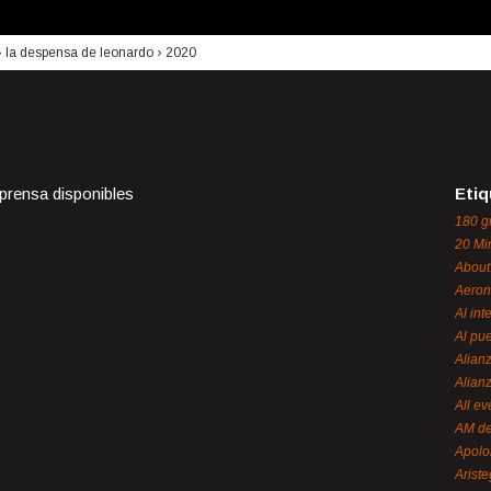
›
la despensa de leonardo
›
2020
 prensa disponibles
Etiq
180 g
20 Mi
About
Aeron
Al int
Al pue
Alian
Alian
All ev
AM de
Apol
Ariste