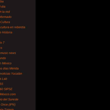
uba
l día
n la red
Informado
 Cultura
 cultura en rebeldía
e Historia
lo 7
cs
 music news
undo
ín México
s días Mérida
noticias Yucatán
s Lab
 55
 60 SIPSE
 México.com
o del Sureste
 Once (IPN)
la Tizimín