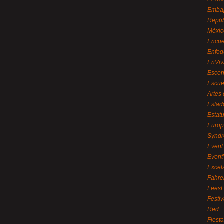
Embaj
Repúb
Méxic
Encue
Enfoq
EnViv
Escen
Escue
Artes
Estad
Estat
Euro
Syndr
Event 
Event
Excel
Fahre
Feest
Festi
Red
Fiest