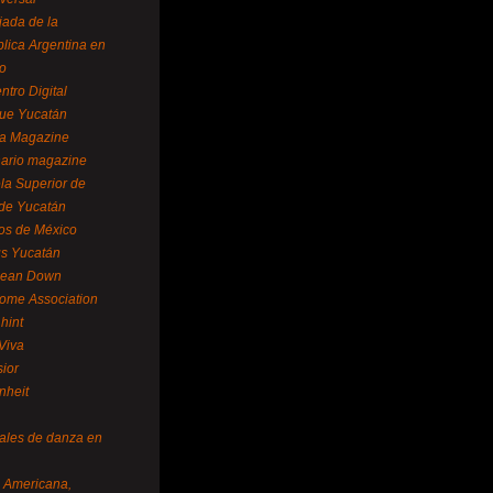
ada de la
lica Argentina en
o
ntro Digital
ue Yucatán
a Magazine
ario magazine
la Superior de
 de Yucatán
os de México
us Yucatán
pean Down
ome Association
hint
Viva
sior
nheit
vales de danza en
a Americana,