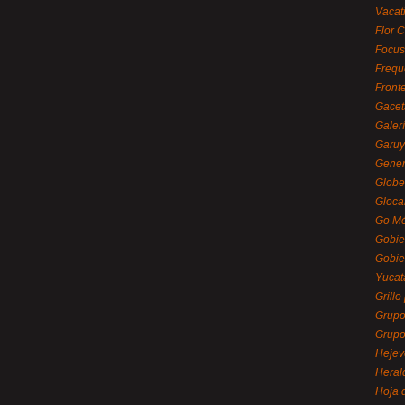
Vacat
Flor C
Focus
Frequ
Front
Gacet
Galerí
Garu
Gener
Globe
Gloca
Go Mé
Gobie
Gobie
Yucat
Grillo
Grupo
Grupo
Hejev
Heral
Hoja 