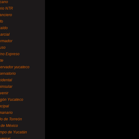
cano
ario NTR
nanciero
fo
raldo
arcial
formador
ruso
tino Expreso
te
servador yucateco
servatorio
cidental
ninsular
venir
egón Yucateco
ncipal
manario
lo de Torreón
l de México
empo de Yucatán
versal