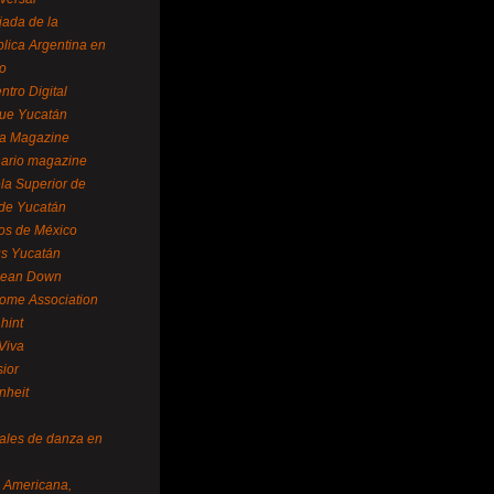
ada de la
lica Argentina en
o
ntro Digital
ue Yucatán
a Magazine
ario magazine
la Superior de
 de Yucatán
os de México
us Yucatán
pean Down
ome Association
hint
Viva
sior
nheit
vales de danza en
a Americana,