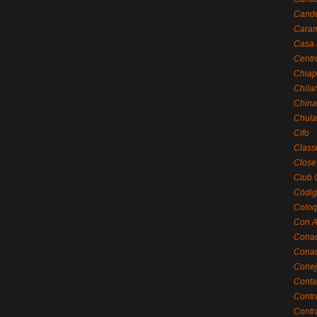
Cande
Caram
Casa 
Centr
Chiap
Chila
China
Chula
Cifo
Class
Close
Club 
Códig
Coloq
Con A
Cona
Conac
Conej
Conta
Contr
Contr