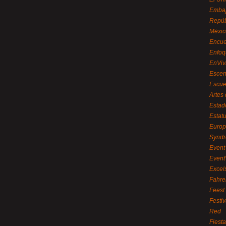
Embaj
Repúb
Méxic
Encue
Enfoq
EnViv
Escen
Escue
Artes
Estad
Estat
Euro
Syndr
Event 
Event
Excel
Fahre
Feest
Festi
Red
Fiest