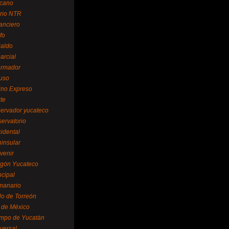
cano
ario NTR
nanciero
fo
raldo
arcial
formador
ruso
tino Expreso
te
servador yucateco
servatorio
cidental
ninsular
venir
egón Yucateco
ncipal
manario
lo de Torreón
l de México
empo de Yucatán
versal