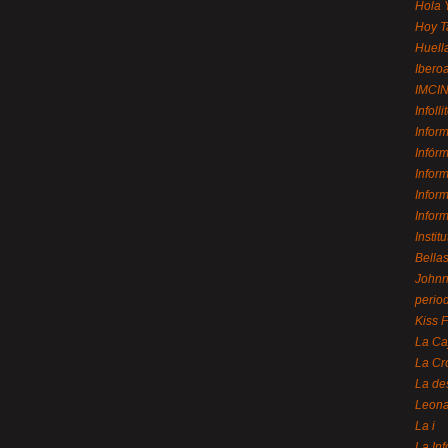
Hola 
Hoy T
Huell
Ibero
IMCI
Infolli
Infor
Infór
Infor
Infor
Infor
Instit
Bellas
Johnny
perio
Kiss 
La Ca
La Cr
La de
Leon
La i
La In