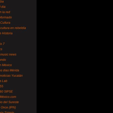
uba
l día
n la red
Informado
 Cultura
 cultura en rebeldía
e Historia
lo 7
cs
 music news
undo
ín México
s días Mérida
noticias Yucatán
s Lab
 55
 60 SIPSE
 México.com
o del Sureste
 Once (IPN)
la Tizimín