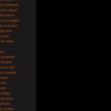
la Valladolid
ello Cultural
de Francia
o de la Imagen
as en la mira
ngo.mobi
n-pass
 the clown
ical
 Up Mérida
Carmelita
o San Luis
uio Yucatán
cento
cento
ulta
o Belga
cto Latino
a Punto
aCorriente