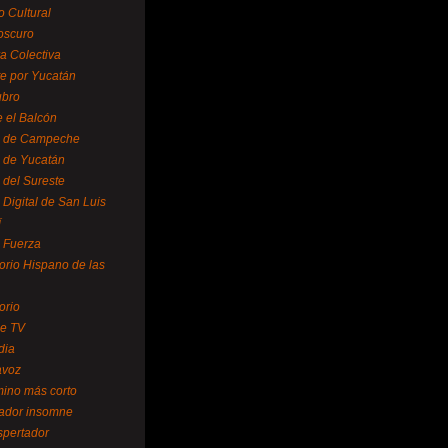
o Cultural
oscuro
ra Colectiva
e por Yucatán
ubro
 el Balcón
o de Campeche
o de Yucatán
 del Sureste
 Digital de San Luis
í
o Fuerza
torio Hispano de las
orio
se TV
dia
avoz
mino más corto
rador insomne
spertador