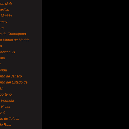
ion club
astillo
 Mérida
ency
era
a de Guanajuato
a Virtual de Mérida
yo
accion 21
dia
l
rida
rno de Jalisco
rno del Estado de
án
 porteño
 Fórmula
 Rivas
ent
do de Toluca
de Ruta