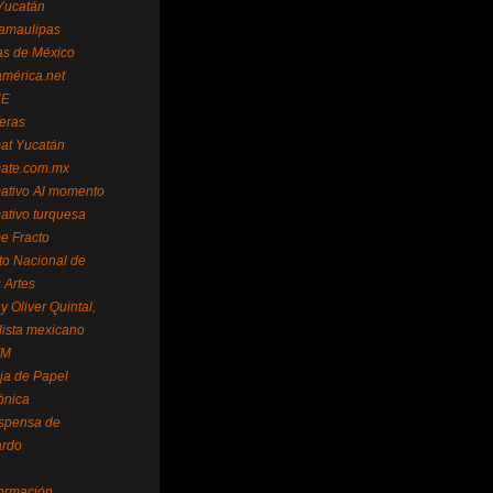
Yucatán
amaulipas
as de México
américa.net
NE
teras
mat Yucatán
mate.com.mx
mativo Al momento
mativo turquesa
me Fracto
uto Nacional de
 Artes
 Oliver Quintal,
dista mexicano
FM
ja de Papel
ónica
spensa de
ardo
formación