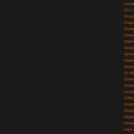
Vacat
Flor C
Focus
Frequ
Front
Gacet
Galerí
Garu
Gener
Globe
Gloca
Go Mé
Gobie
Gobie
Yucat
Grillo
Grupo
Grupo
Hejev
Heral
Hoja 