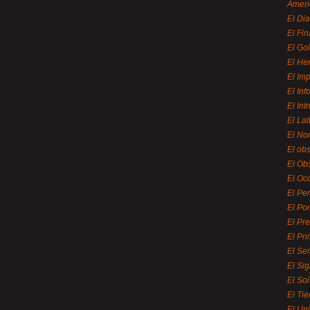
Ameri
El Di
El Fi
El Gol
El He
El Imp
El In
El Int
El La
El Nor
El ob
El Ob
El Oc
El Pe
El Por
El Pr
El Pri
El Se
El Sig
El So
El Ti
El Uni