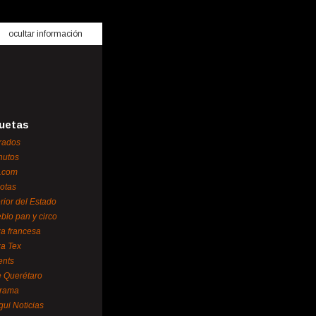
ocultar información
uetas
rados
nutos
.com
otas
erior del Estado
blo pan y circo
za francesa
za Tex
ents
 Querétaro
orama
gui Noticias