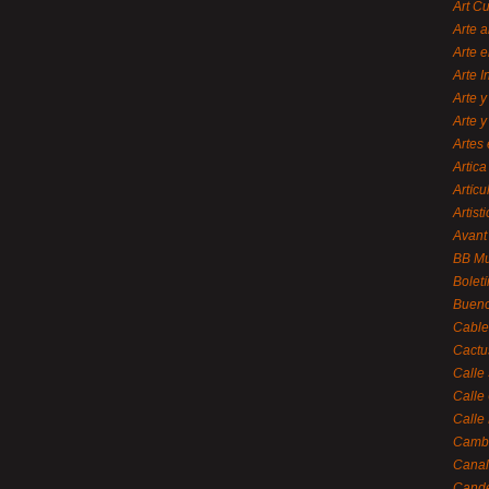
Art C
Arte a
Arte e
Arte 
Arte y
Arte y
Artes 
Artica
Artícu
Artisti
Avant
BB M
Bolet
Bueno
Cable
Cactu
Calle
Calle
Calle
Cambi
Canal
Cande