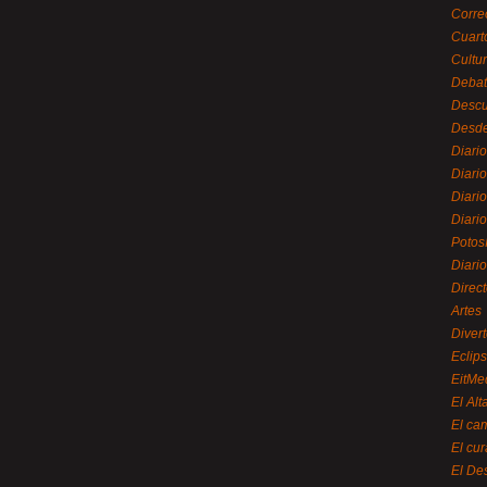
Corre
Cuart
Cultu
Debat
Desc
Desde
Diari
Diari
Diario
Diario
Potos
Diari
Direc
Artes
Divert
Eclip
EitMe
El Alt
El ca
El cu
El De