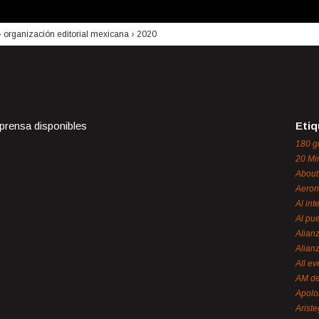
›
organización editorial mexicana
›
2020
 prensa disponibles
Etiq
180 g
20 Mi
About
Aeron
Al int
Al pue
Alian
Alian
All ev
AM de
Apol
Ariste