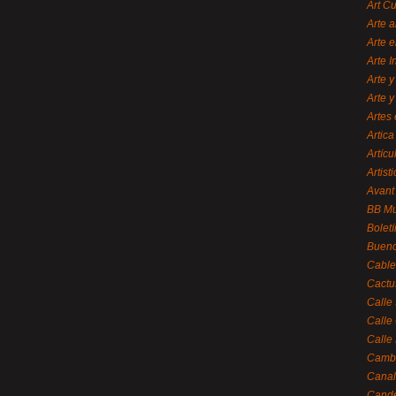
Art C
Arte a
Arte e
Arte 
Arte y
Arte y
Artes 
Artica
Artícu
Artisti
Avant
BB M
Bolet
Bueno
Cable
Cactu
Calle
Calle
Calle
Cambi
Canal
Cande