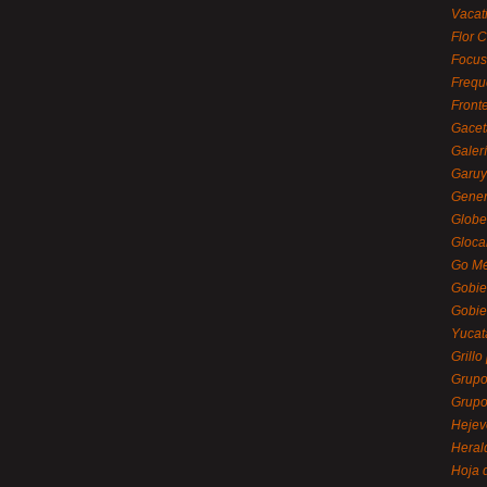
Vacat
Flor C
Focus
Frequ
Front
Gacet
Galerí
Garu
Gener
Globe
Gloca
Go Mé
Gobie
Gobie
Yucat
Grillo
Grupo
Grupo
Hejev
Heral
Hoja 