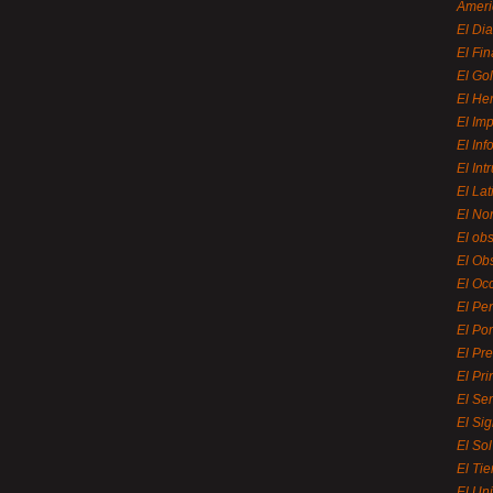
Ameri
El Di
El Fi
El Gol
El He
El Imp
El In
El Int
El La
El Nor
El ob
El Ob
El Oc
El Pe
El Por
El Pr
El Pri
El Se
El Sig
El So
El Ti
El Uni