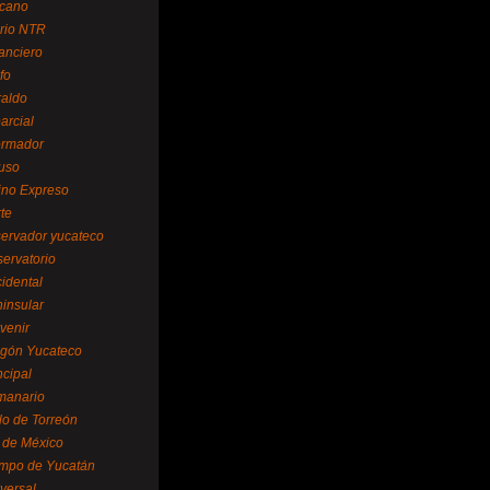
cano
ario NTR
nanciero
fo
raldo
arcial
formador
ruso
tino Expreso
te
servador yucateco
servatorio
cidental
ninsular
venir
egón Yucateco
ncipal
manario
lo de Torreón
l de México
empo de Yucatán
versal