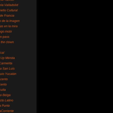
la Valladolid
ello Cultural
de Francia
o de la Imagen
as en la mira
ngo.mobi
n-pass
 the clown
ical
 Up Mérida
Carmelita
o San Luis
uio Yucatán
cento
cento
ulta
o Belga
cto Latino
a Punto
aCorriente