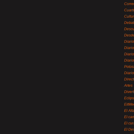
Corre
Cuart
Cultu
Debat
Desc
Desde
Diari
Diari
Diario
Diario
Potos
Diari
Direc
Artes
Divert
Eclip
EitMe
El Alt
El ca
El cu
El De