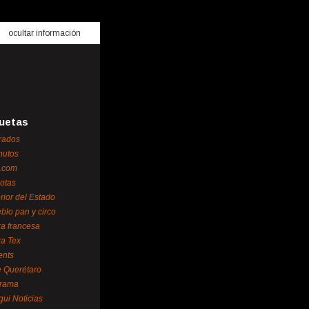
ocultar información
uetas
rados
nutos
.com
otas
erior del Estado
blo pan y circo
za francesa
za Tex
ents
 Querétaro
orama
gui Noticias