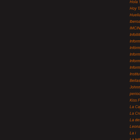
Hola 
Hoy T
Huell
Ibero
IMCI
Infolli
Infor
Infór
Infor
Infor
Infor
Instit
Bellas
Johnny
perio
Kiss 
La Ca
La Cr
La de
Leon
La i
La In