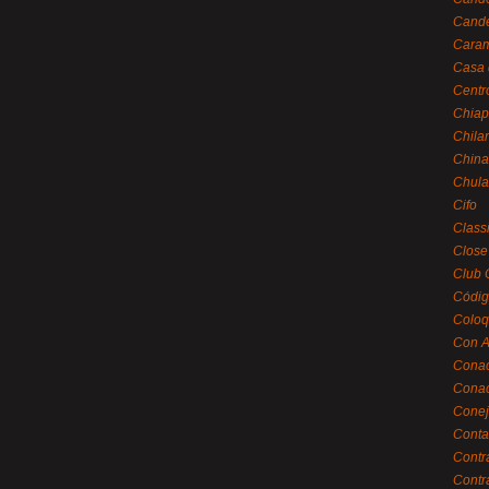
Cande
Caram
Casa 
Centr
Chiap
Chila
China
Chula
Cifo
Class
Close
Club 
Códig
Coloq
Con A
Cona
Conac
Conej
Conta
Contr
Contr