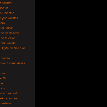
o Cultural
oscuro
ra Colectiva
e por Yucatán
ubro
 el Balcón
o de Campeche
o de Yucatán
 del Sureste
 Digital de San Luis
í
o Fuerza
torio Hispano de las
orio
se TV
dia
avoz
mino más corto
rador insomne
spertador