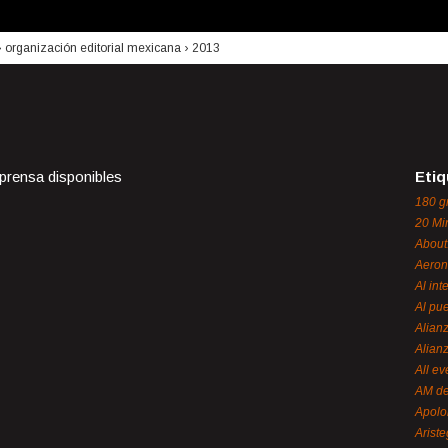
›
organización editorial mexicana
›
2013
 prensa disponibles
Etiq
180 g
20 Mi
About
Aeron
Al int
Al pue
Alian
Alian
All ev
AM de
Apol
Ariste