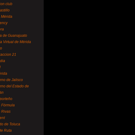
ion club
astillo
 Mérida
ency
era
a de Guanajuato
a Virtual de Mérida
yo
accion 21
dia
l
rida
rno de Jalisco
rno del Estado de
án
 porteño
 Fórmula
 Rivas
ent
do de Toluca
de Ruta