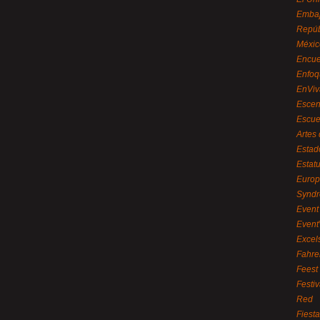
Embaj
Repúb
Méxic
Encue
Enfoq
EnViv
Escen
Escue
Artes
Estad
Estat
Euro
Syndr
Event 
Event
Excel
Fahre
Feest
Festi
Red
Fiest