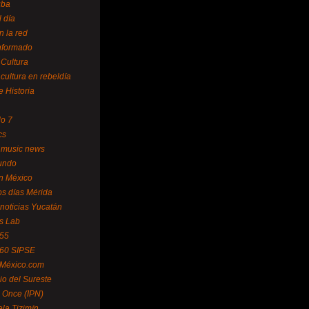
uba
l día
n la red
Informado
 Cultura
 cultura en rebeldía
e Historia
lo 7
cs
 music news
undo
ín México
s días Mérida
noticias Yucatán
s Lab
 55
 60 SIPSE
 México.com
o del Sureste
 Once (IPN)
la Tizimín