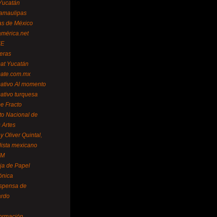
Yucatán
amaulipas
as de México
américa.net
NE
teras
mat Yucatán
mate.com.mx
mativo Al momento
mativo turquesa
me Fracto
uto Nacional de
 Artes
 Oliver Quintal,
dista mexicano
FM
ja de Papel
ónica
spensa de
ardo
formación