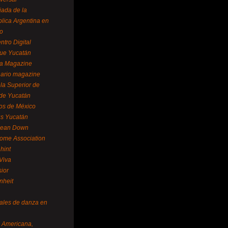
ada de la
lica Argentina en
o
ntro Digital
ue Yucatán
a Magazine
ario magazine
la Superior de
 de Yucatán
os de México
us Yucatán
pean Down
ome Association
hint
Viva
sior
nheit
vales de danza en
a Americana,