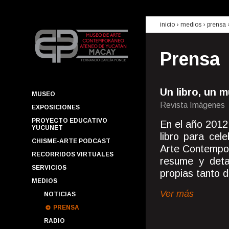
inicio
› medios ›
prensa
Prensa
Un libro, un
MUSEO
Revista Imágenes
EXPOSICIONES
PROYECTO EDUCATIVO
En el año 2012,
YUCUNET
libro para cel
CHISME-ARTE PODCAST
Arte Contempo
RECORRIDOS VIRTUALES
resume y detal
SERVICIOS
propias tanto de
MEDIOS
Ver más
NOTICIAS
PRENSA
RADIO