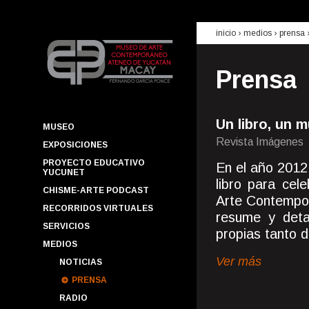
inicio
› medios ›
prensa
Prensa
Un libro, un
MUSEO
Revista Imágenes
EXPOSICIONES
PROYECTO EDUCATIVO
En el año 2012,
YUCUNET
libro para cel
CHISME-ARTE PODCAST
Arte Contempo
RECORRIDOS VIRTUALES
resume y detal
SERVICIOS
propias tanto de
MEDIOS
Ver más
NOTICIAS
PRENSA
RADIO