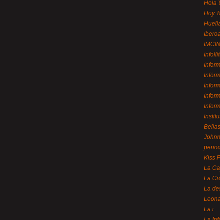
Hola 
Hoy T
Huell
Ibero
IMCI
Infolli
Infor
Infór
Infor
Infor
Infor
Instit
Bellas
Johnny
perio
Kiss 
La Ca
La Cr
La de
Leon
La i
La In