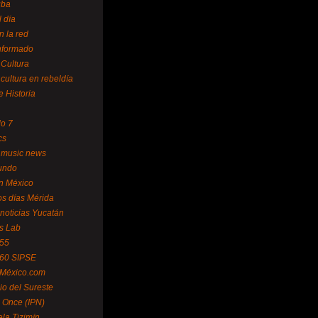
uba
l día
n la red
Informado
 Cultura
 cultura en rebeldía
e Historia
lo 7
cs
 music news
undo
ín México
s días Mérida
noticias Yucatán
s Lab
 55
 60 SIPSE
 México.com
o del Sureste
 Once (IPN)
la Tizimín