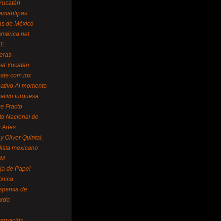
Yucatán
amaulipas
as de México
américa.net
NE
teras
mat Yucatán
mate.com.mx
mativo Al momento
mativo turquesa
me Fracto
uto Nacional de
 Artes
 Oliver Quintal,
dista mexicano
FM
ja de Papel
ónica
spensa de
ardo
formación