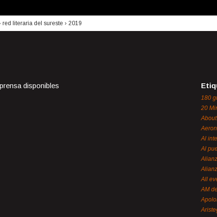
›
red literaria del sureste
›
2019
 prensa disponibles
Etiq
180 g
20 Mi
About
Aeron
Al int
Al pue
Alian
Alian
All ev
AM de
Apol
Ariste