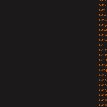
Cande
Caram
Casa 
Centr
Chiap
Chila
China
Chula
Cifo
Class
Close
Club 
Códig
Coloq
Con A
Cona
Conac
Conej
Conta
Contr
Contr