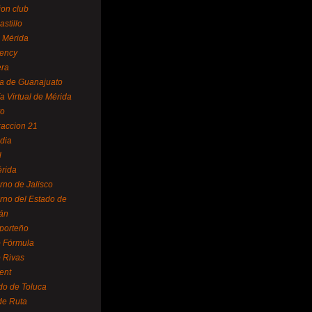
ion club
astillo
 Mérida
ency
era
a de Guanajuato
a Virtual de Mérida
yo
accion 21
dia
l
rida
rno de Jalisco
rno del Estado de
án
 porteño
 Fórmula
 Rivas
ent
do de Toluca
de Ruta