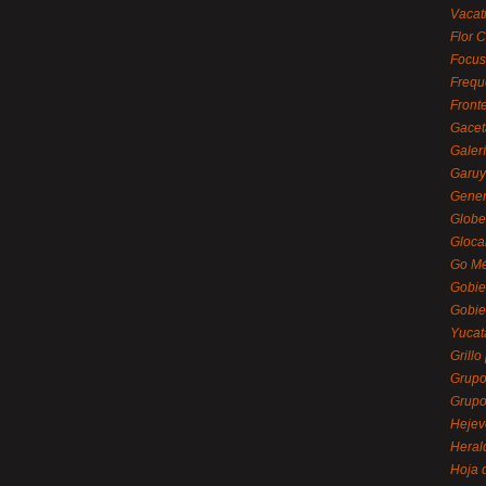
Vacat
Flor C
Focus
Frequ
Front
Gacet
Galerí
Garu
Gener
Globe
Gloca
Go Mé
Gobie
Gobie
Yucat
Grillo
Grupo
Grupo
Hejev
Heral
Hoja 