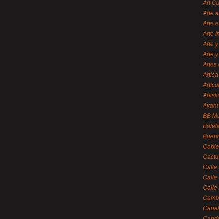
Art C
Arte a
Arte e
Arte 
Arte y
Arte y
Artes 
Artica
Artícu
Artisti
Avant
BB M
Bolet
Bueno
Cable
Cactu
Calle
Calle
Calle
Cambi
Canal
Cande