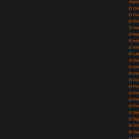
Ameri
El Di
El Fi
El Gol
El He
El Imp
El In
El Int
El La
El Nor
El ob
El Ob
El Oc
El Pe
El Por
El Pr
El Pri
El Se
El Sig
El So
El Ti
El Uni