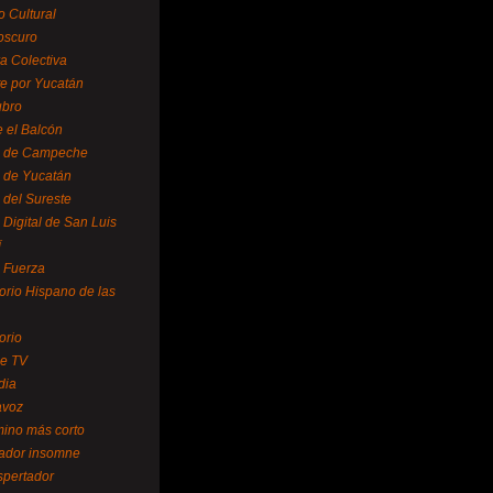
o Cultural
oscuro
ra Colectiva
e por Yucatán
ubro
 el Balcón
o de Campeche
o de Yucatán
 del Sureste
 Digital de San Luis
í
o Fuerza
torio Hispano de las
orio
se TV
dia
avoz
mino más corto
rador insomne
spertador