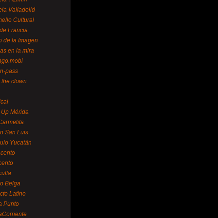
la Valladolid
ello Cultural
de Francia
o de la Imagen
as en la mira
ngo.mobi
n-pass
 the clown
ical
 Up Mérida
Carmelita
o San Luis
uio Yucatán
cento
cento
ulta
o Belga
cto Latino
a Punto
aCorriente