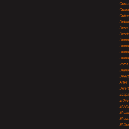
Corre
Cuart
Cultu
Debat
Desc
Desde
Diari
Diari
Diario
Diario
Potos
Diari
Direc
Artes
Divert
Eclip
EitMe
El Alt
El ca
El cu
El De