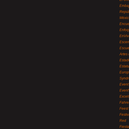
Embaj
Repúb
Méxic
Encue
Enfoq
EnViv
Escen
Escue
Artes
Estad
Estat
Euro
Syndr
Event 
Event
Excel
Fahre
Feest
Festi
Red
Fiest