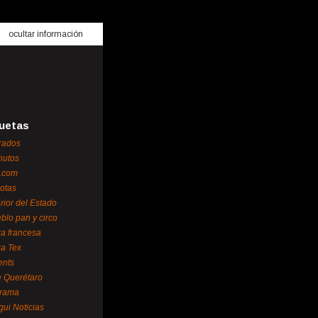
ocultar información
uetas
rados
nutos
.com
otas
erior del Estado
blo pan y circo
za francesa
za Tex
ents
 Querétaro
orama
gui Noticias