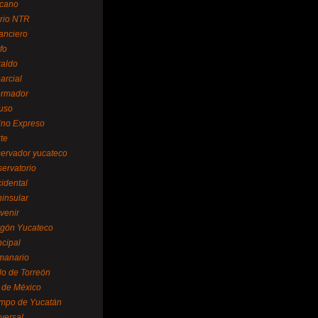
cano
ario NTR
nanciero
fo
raldo
arcial
formador
ruso
tino Expreso
te
servador yucateco
servatorio
cidental
ninsular
venir
egón Yucateco
ncipal
manario
lo de Torreón
l de México
empo de Yucatán
versal