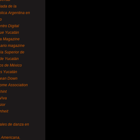
ada de la
lica Argentina en
o
ntro Digital
ue Yucatán
a Magazine
ario magazine
la Superior de
 de Yucatán
os de México
us Yucatán
pean Down
ome Association
hint
Viva
sior
nheit
vales de danza en
a Americana,