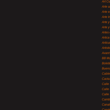
Art C
Arte a
Arte e
Arte 
Arte y
Arte y
Artes 
Artica
Artícu
Artisti
Avant
BB M
Bolet
Bueno
Cable
Cactu
Calle
Calle
Calle
Cambi
Canal
Cande