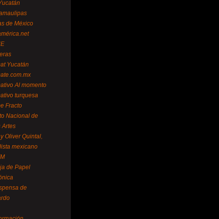
Yucatán
amaulipas
as de México
américa.net
NE
teras
mat Yucatán
mate.com.mx
mativo Al momento
mativo turquesa
me Fracto
uto Nacional de
 Artes
 Oliver Quintal,
dista mexicano
FM
ja de Papel
ónica
spensa de
ardo
formación