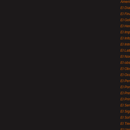
Ameri
El Di
El Fi
El Gol
El He
El Imp
El In
El Int
El La
El Nor
El ob
El Ob
El Oc
El Pe
El Por
El Pr
El Pri
El Se
El Sig
El So
El Ti
El Uni