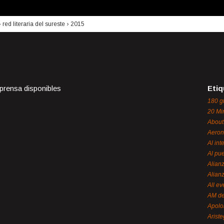
›
red literaria del sureste
›
2015
 prensa disponibles
Etiq
180 g
20 Mi
About
Aeron
Al int
Al pue
Alian
Alian
All ev
AM de
Apol
Ariste