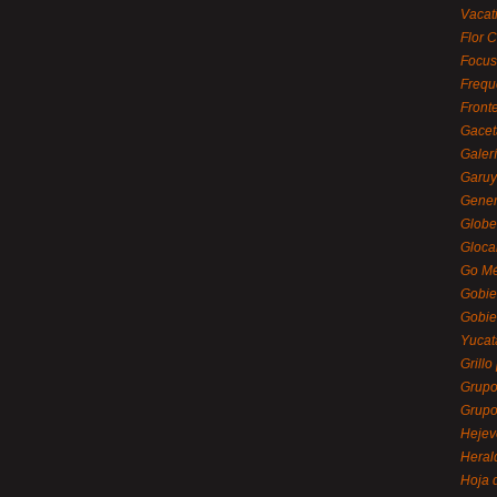
Vacat
Flor C
Focus
Frequ
Front
Gacet
Galerí
Garu
Gener
Globe
Gloca
Go Mé
Gobie
Gobie
Yucat
Grillo
Grupo
Grupo
Hejev
Heral
Hoja 