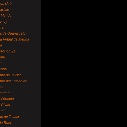
ion club
astillo
 Mérida
ency
era
a de Guanajuato
a Virtual de Mérida
yo
accion 21
dia
l
rida
rno de Jalisco
rno del Estado de
án
 porteño
 Fórmula
 Rivas
ent
do de Toluca
de Ruta