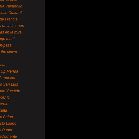
la Valladolid
ello Cultural
de Francia
o de la Imagen
as en la mira
ngo.mobi
n-pass
 the clown
ical
 Up Mérida
Carmelita
o San Luis
uio Yucatán
cento
cento
ulta
o Belga
cto Latino
a Punto
aCorriente