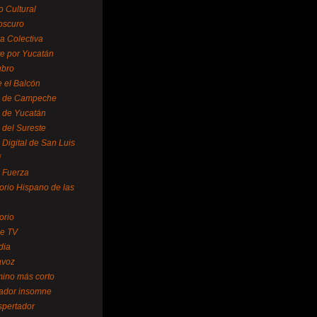
o Cultural
oscuro
ra Colectiva
e por Yucatán
ubro
 el Balcón
o de Campeche
o de Yucatán
 del Sureste
 Digital de San Luis
í
o Fuerza
torio Hispano de las
orio
se TV
dia
avoz
mino más corto
rador insomne
spertador