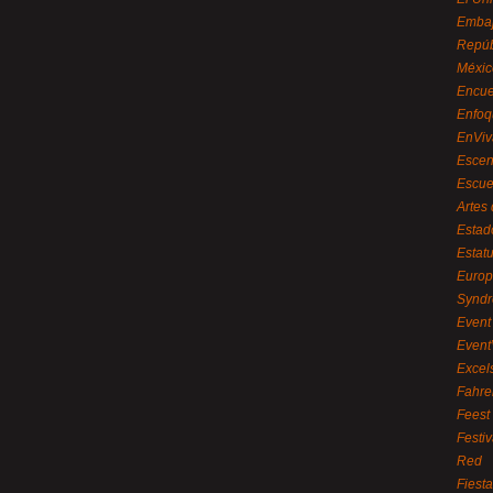
Embaj
Repúb
Méxic
Encue
Enfoq
EnViv
Escen
Escue
Artes
Estad
Estat
Euro
Syndr
Event 
Event
Excel
Fahre
Feest
Festi
Red
Fiest