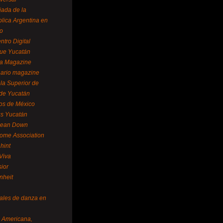
ada de la
lica Argentina en
o
ntro Digital
ue Yucatán
a Magazine
ario magazine
la Superior de
 de Yucatán
os de México
us Yucatán
pean Down
ome Association
hint
Viva
sior
nheit
vales de danza en
a Americana,