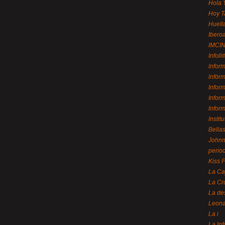
Hola 
Hoy T
Huell
Ibero
IMCI
Infolli
Infor
Infór
Infor
Infor
Infor
Instit
Bellas
Johnny
perio
Kiss 
La Ca
La Cr
La de
Leon
La i
La In