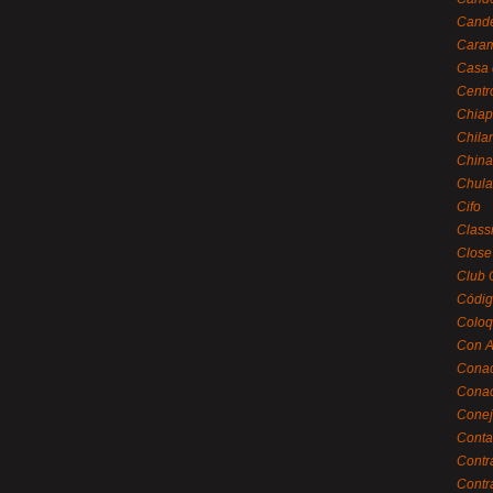
Cande
Caram
Casa 
Centr
Chiap
Chila
China
Chula
Cifo
Class
Close
Club 
Códig
Coloq
Con A
Cona
Conac
Conej
Conta
Contr
Contr