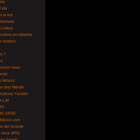
uba
l día
n la red
Informado
 Cultura
 cultura en rebeldía
e Historia
lo 7
cs
 music news
undo
ín México
s días Mérida
noticias Yucatán
s Lab
 55
 60 SIPSE
 México.com
o del Sureste
 Once (IPN)
la Tizimín