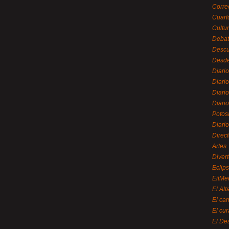
Corre
Cuart
Cultu
Debat
Desc
Desde
Diari
Diari
Diario
Diario
Potos
Diari
Direc
Artes
Divert
Eclip
EitMe
El Alt
El ca
El cu
El De