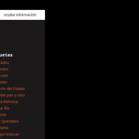
ocultar información
uetas
rados
nutos
.com
otas
erior del Estado
blo pan y circo
za francesa
za Tex
ents
 Querétaro
orama
gui Noticias