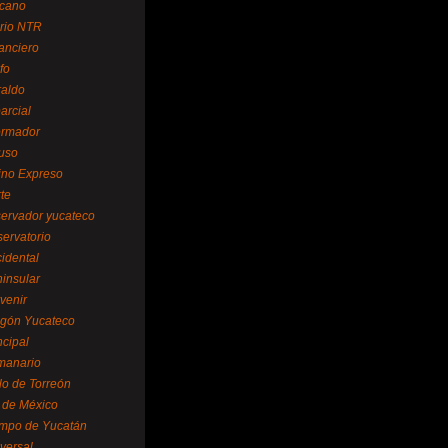
cano
ario NTR
nanciero
fo
raldo
arcial
formador
ruso
tino Expreso
te
servador yucateco
servatorio
cidental
ninsular
venir
egón Yucateco
ncipal
manario
lo de Torreón
l de México
empo de Yucatán
versal