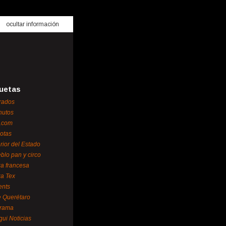
ocultar información
uetas
rados
nutos
.com
otas
erior del Estado
blo pan y circo
za francesa
za Tex
ents
 Querétaro
orama
gui Noticias