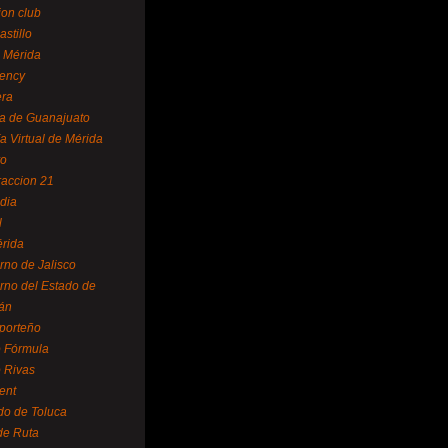
ion club
astillo
 Mérida
ency
era
a de Guanajuato
a Virtual de Mérida
yo
accion 21
dia
l
rida
rno de Jalisco
rno del Estado de
án
 porteño
 Fórmula
 Rivas
ent
do de Toluca
de Ruta