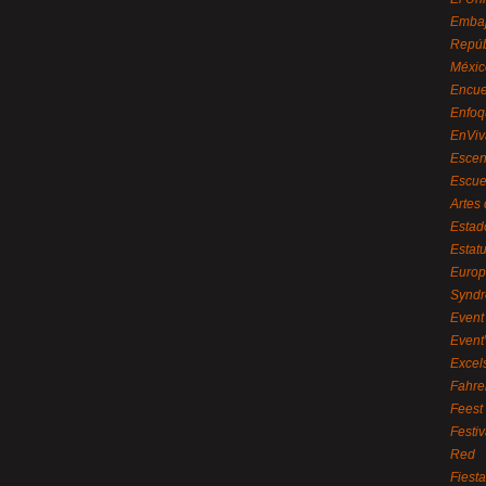
Embaj
Repúb
Méxic
Encue
Enfoq
EnViv
Escen
Escue
Artes
Estad
Estat
Euro
Syndr
Event 
Event
Excel
Fahre
Feest
Festi
Red
Fiest