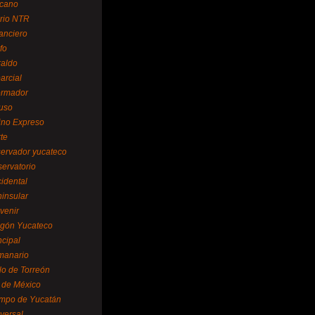
cano
ario NTR
nanciero
fo
raldo
arcial
formador
ruso
tino Expreso
te
servador yucateco
servatorio
cidental
ninsular
venir
egón Yucateco
ncipal
manario
lo de Torreón
l de México
empo de Yucatán
versal