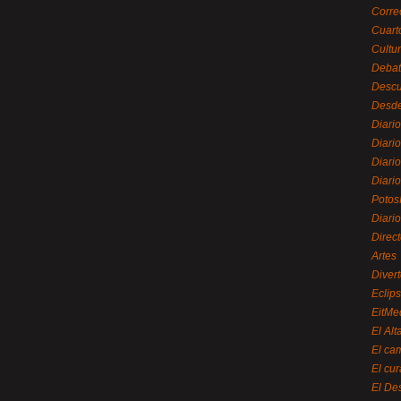
Corre
Cuart
Cultu
Debat
Desc
Desde
Diari
Diari
Diario
Diario
Potos
Diari
Direc
Artes
Divert
Eclip
EitMe
El Alt
El ca
El cu
El De