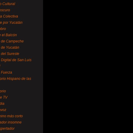
o Cultural
oscuro
ra Colectiva
e por Yucatán
ubro
 el Balcón
o de Campeche
o de Yucatán
 del Sureste
 Digital de San Luis
í
o Fuerza
torio Hispano de las
orio
se TV
dia
avoz
mino más corto
rador insomne
spertador