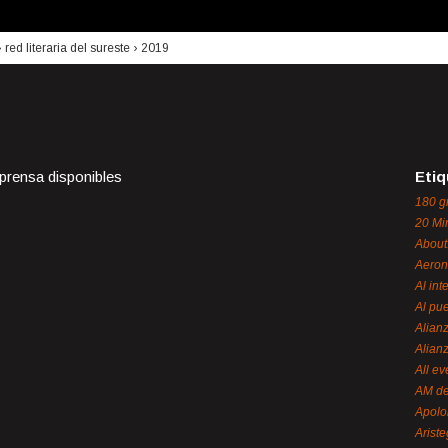
›
red literaria del sureste
›
2019
 prensa disponibles
Etiq
180 g
20 Mi
About
Aeron
Al int
Al pue
Alian
Alian
All ev
AM de
Apol
Ariste