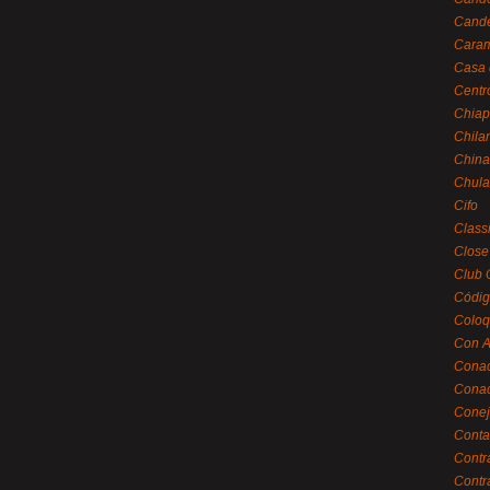
Cande
Caram
Casa 
Centr
Chiap
Chila
China
Chula
Cifo
Class
Close
Club 
Códig
Coloq
Con A
Cona
Conac
Conej
Conta
Contr
Contr