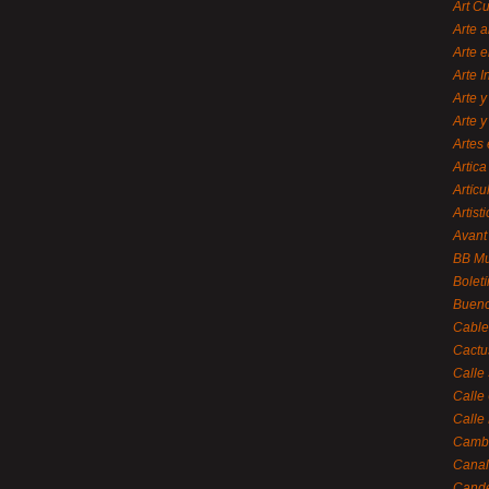
Art C
Arte a
Arte e
Arte 
Arte y
Arte y
Artes 
Artica
Artícu
Artisti
Avant
BB M
Bolet
Bueno
Cable
Cactu
Calle
Calle
Calle
Cambi
Canal
Cande