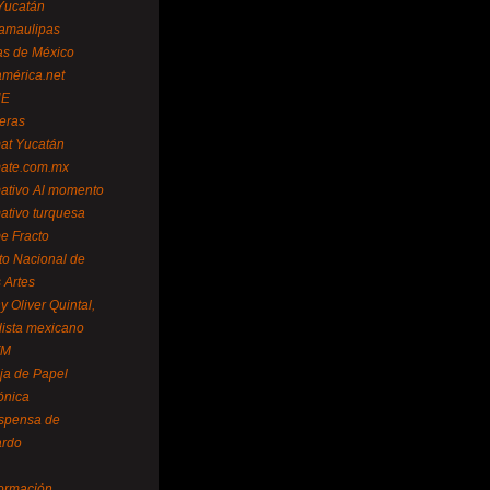
Yucatán
amaulipas
as de México
américa.net
NE
teras
mat Yucatán
mate.com.mx
mativo Al momento
mativo turquesa
me Fracto
uto Nacional de
 Artes
 Oliver Quintal,
dista mexicano
FM
ja de Papel
ónica
spensa de
ardo
formación