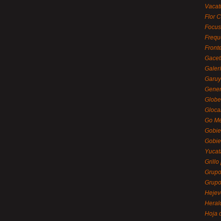
Vacat
Flor C
Focus
Frequ
Front
Gacet
Galerí
Garu
Gener
Globe
Gloca
Go Mé
Gobie
Gobie
Yucat
Grillo
Grupo
Grupo
Hejev
Heral
Hoja 