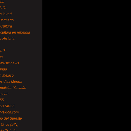
uba
l día
n la red
Informado
 Cultura
 cultura en rebeldía
e Historia
lo 7
cs
 music news
undo
ín México
s días Mérida
noticias Yucatán
s Lab
 55
 60 SIPSE
 México.com
o del Sureste
 Once (IPN)
la Tizimín