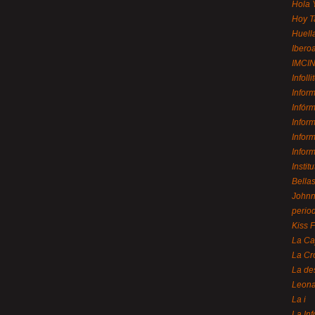
Hola 
Hoy T
Huell
Ibero
IMCI
Infolli
Infor
Infór
Infor
Infor
Infor
Instit
Bellas
Johnny
perio
Kiss 
La Ca
La Cr
La de
Leon
La i
La In