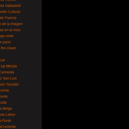
la Valladolid
ello Cultural
de Francia
o de la Imagen
as en la mira
ngo.mobi
n-pass
 the clown
ical
 Up Mérida
Carmelita
o San Luis
uio Yucatán
cento
cento
ulta
o Belga
cto Latino
a Punto
aCorriente