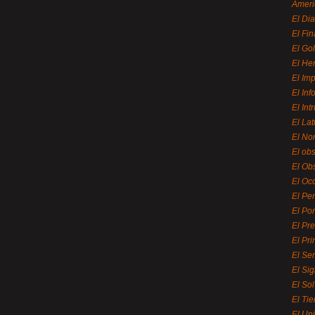
Ameri
El Di
El Fi
El Gol
El He
El Imp
El In
El Int
El La
El Nor
El ob
El Ob
El Oc
El Pe
El Por
El Pr
El Pri
El Se
El Sig
El So
El Ti
El Uni