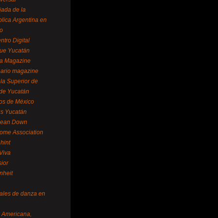
ada de la
lica Argentina en
o
ntro Digital
ue Yucatán
a Magazine
ario magazine
la Superior de
 de Yucatán
os de México
us Yucatán
pean Down
ome Association
hint
Viva
sior
nheit
vales de danza en
a Americana,