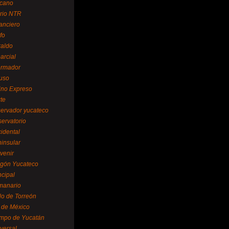
cano
ario NTR
nanciero
fo
raldo
arcial
formador
ruso
tino Expreso
te
servador yucateco
servatorio
cidental
ninsular
venir
egón Yucateco
ncipal
manario
lo de Torreón
l de México
empo de Yucatán
versal