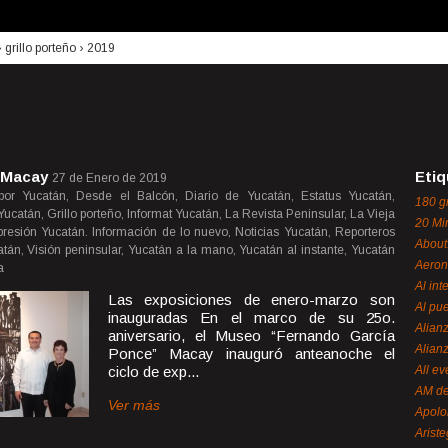
›
grillo porteño
›
2019
l Macay
Etiq
27 de Enero de 2019
por Yucatán, Desde el Balcón, Diario de Yucatán, Estatus Yucatán,
180 g
ucatán, Grillo porteño, Informat Yucatán, La Revista Peninsular, La Vieja
20 Mi
presión Yucatán. Información de lo nuevo, Noticias Yucatán, Reporteros
About
tán, Visión peninsular, Yucatán a la mano, Yucatán al instante, Yucatán
Aeron
a
Al int
Las exposiciones de enero-marzo son
Al pue
inauguradas En el marco de su 25o.
Alian
aniversario, el Museo “Fernando García
Alian
Ponce” Macay inauguró anteanoche el
ciclo de exp...
All ev
AM de
Ver más
Apol
Ariste