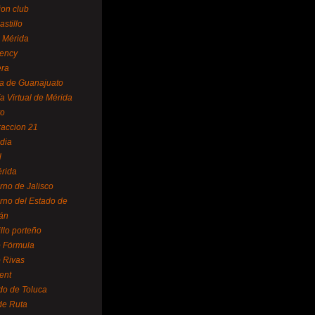
ion club
astillo
 Mérida
ency
era
a de Guanajuato
a Virtual de Mérida
yo
accion 21
dia
l
rida
rno de Jalisco
rno del Estado de
án
illo porteño
 Fórmula
 Rivas
ent
do de Toluca
de Ruta