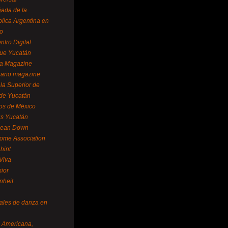
ada de la
lica Argentina en
o
ntro Digital
ue Yucatán
a Magazine
ario magazine
la Superior de
 de Yucatán
os de México
us Yucatán
pean Down
ome Association
hint
Viva
sior
nheit
vales de danza en
a Americana,