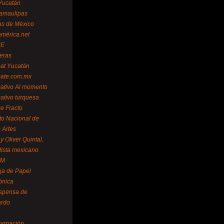
Yucatán
amaulipas
as de México
américa.net
NE
teras
mat Yucatán
mate.com.mx
mativo Al momento
mativo turquesa
me Fracto
uto Nacional de
 Artes
 Oliver Quintal,
dista mexicano
FM
ja de Papel
ónica
spensa de
ardo
formación