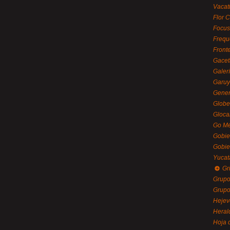
Vacat
Flor C
Focus
Frequ
Front
Gacet
Galerí
Garu
Gener
Globe
Gloca
Go Mé
Gobie
Gobie
Yucat
Gr
Grupo
Grupo
Hejev
Heral
Hoja 