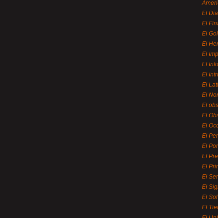
Ameri
El Di
El Fi
El Gol
El He
El Imp
El In
El Int
El La
El Nor
El ob
El Ob
El Oc
El Pe
El Por
El Pr
El Pri
El Se
El Sig
El So
El Ti
El Uni