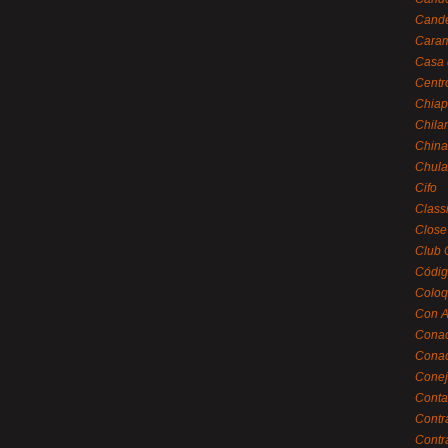
Cande
Caram
Casa 
Centr
Chiap
Chila
China
Chula
Cifo
Class
Close
Club 
Códig
Coloq
Con A
Cona
Conac
Conej
Conta
Contr
Contr