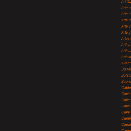
Art C
Arte a
Arte e
Arte 
Arte y
Arte y
Artes 
Artica
Artícu
Artisti
Avant
BB M
Bolet
Bueno
Cable
Cactu
Calle
Calle
Calle
Cambi
Canal
Cande