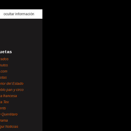
ocultar información
uetas
rados
nutos
.com
otas
erior del Estado
blo pan y circo
za francesa
za Tex
ents
 Querétaro
orama
gui Noticias