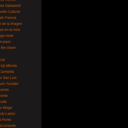
la Valladolid
ello Cultural
de Francia
o de la Imagen
as en la mira
ngo.mobi
n-pass
 the clown
ical
 Up Mérida
Carmelita
o San Luis
uio Yucatán
cento
cento
ulta
o Belga
cto Latino
a Punto
aCorriente