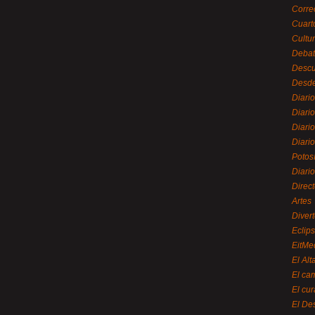
Corre
Cuart
Cultu
Debat
Desc
Desde
Diari
Diari
Diario
Diario
Potos
Diari
Direc
Artes
Divert
Eclip
EitMe
El Alt
El ca
El cu
El De