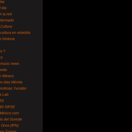
uba
l día
n la red
Informado
 Cultura
 cultura en rebeldía
e Historia
lo 7
cs
 music news
undo
ín México
s días Mérida
noticias Yucatán
s Lab
 55
 60 SIPSE
 México.com
o del Sureste
 Once (IPN)
la Tizimín