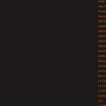
Hola 
Hoy T
Huell
Ibero
IMCI
Infolli
Infor
Infór
Infor
Infor
Infor
Instit
Bellas
Johnny
perio
Kiss 
La Ca
La Cr
La de
Leon
La i
La In