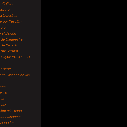
o Cultural
oscuro
ra Colectiva
e por Yucatán
ubro
 el Balcón
o de Campeche
o de Yucatán
 del Sureste
 Digital de San Luis
í
o Fuerza
torio Hispano de las
orio
se TV
dia
avoz
mino más corto
rador insomne
spertador