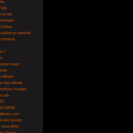
uba
l día
n la red
Informado
 Cultura
 cultura en rebeldía
e Historia
lo 7
cs
 music news
undo
ín México
s días Mérida
noticias Yucatán
s Lab
 55
 60 SIPSE
 México.com
o del Sureste
 Once (IPN)
la Tizimín