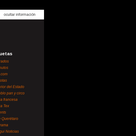
ocultar información
uetas
rados
nutos
.com
otas
erior del Estado
blo pan y circo
za francesa
za Tex
ents
 Querétaro
orama
gui Noticias