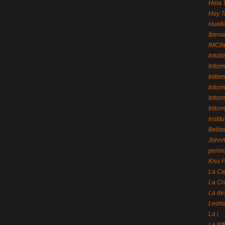
Hola 
Hoy T
Huell
Ibero
IMCI
Infolli
Infor
Infór
Infor
Infor
Infor
Instit
Bellas
Johnny
perio
Kiss 
La Ca
La Cr
La de
Leon
La i
La In