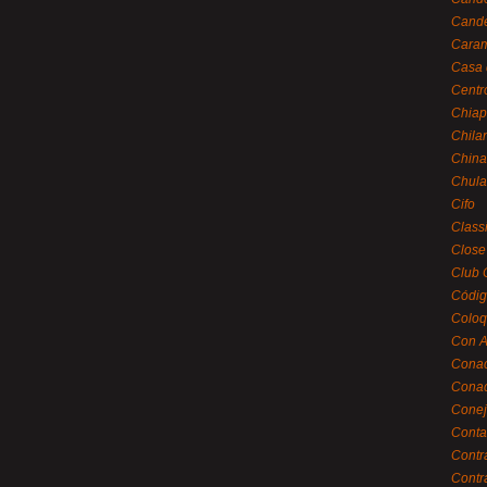
Cande
Caram
Casa 
Centr
Chiap
Chila
China
Chula
Cifo
Class
Close
Club 
Códig
Coloq
Con A
Cona
Conac
Conej
Conta
Contr
Contr