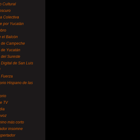
o Cultural
oscuro
ra Colectiva
e por Yucatán
ubro
 el Balcón
o de Campeche
o de Yucatán
 del Sureste
 Digital de San Luis
í
o Fuerza
torio Hispano de las
orio
se TV
dia
avoz
mino más corto
rador insomne
spertador