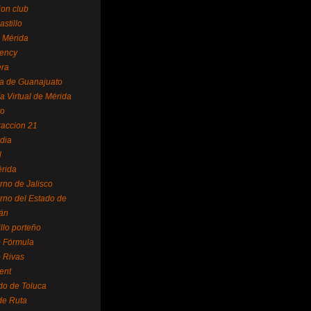
ion club
astillo
 Mérida
ency
era
a de Guanajuato
a Virtual de Mérida
yo
accion 21
dia
l
rida
rno de Jalisco
rno del Estado de
án
illo porteño
 Fórmula
 Rivas
ent
do de Toluca
de Ruta