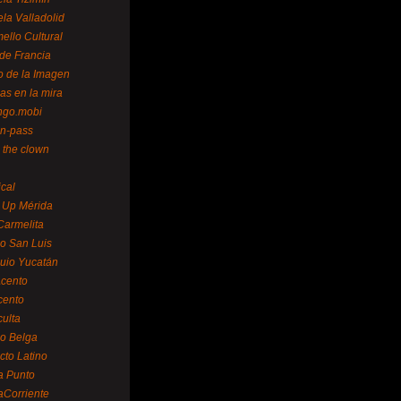
la Valladolid
ello Cultural
de Francia
o de la Imagen
as en la mira
ngo.mobi
n-pass
 the clown
ical
 Up Mérida
Carmelita
o San Luis
uio Yucatán
cento
cento
ulta
o Belga
cto Latino
a Punto
aCorriente