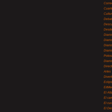
Corre
Cuart
Cultu
Debat
Desc
Desde
Diari
Diari
Diario
Diario
Potos
Diari
Direc
Artes
Divert
Eclip
EitMe
El Alt
El ca
El cu
El De