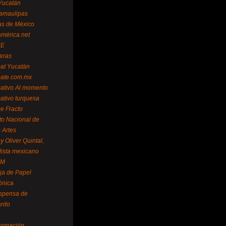
Yucatán
amaulipas
as de México
américa.net
NE
teras
mat Yucatán
mate.com.mx
mativo Al momento
mativo turquesa
me Fracto
uto Nacional de
 Artes
 Oliver Quintal,
dista mexicano
FM
ja de Papel
ónica
spensa de
ardo
formación