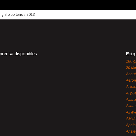
›
grillo porteño
›
2013
 prensa disponibles
Etiq
180 g
20 Mi
About
Aeron
Al int
Al pue
Alian
Alian
All ev
AM de
Apol
Ariste