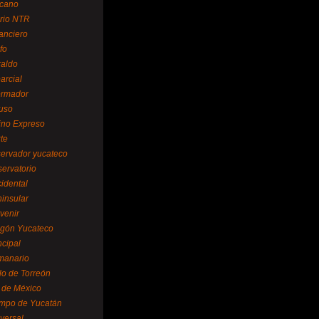
cano
ario NTR
nanciero
fo
raldo
arcial
formador
ruso
tino Expreso
te
servador yucateco
servatorio
cidental
ninsular
venir
egón Yucateco
ncipal
manario
lo de Torreón
l de México
empo de Yucatán
versal