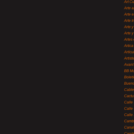
Art C
Arte a
Arte e
Arte 
Arte y
Arte y
Artes 
Artica
Artícu
Artisti
Avant
BB M
Bolet
Bueno
Cable
Cactu
Calle
Calle
Calle
Cambi
Canal
Cande