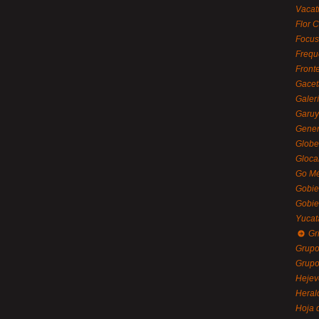
Vacat
Flor C
Focus
Frequ
Front
Gacet
Galerí
Garu
Gener
Globe
Gloca
Go Mé
Gobie
Gobie
Yucat
Gr
Grupo
Grupo
Hejev
Heral
Hoja 