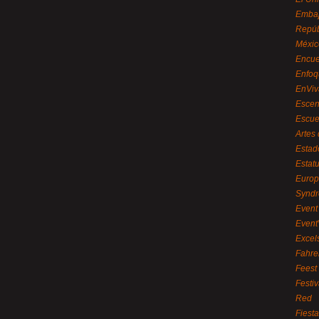
Embaj
Repúb
Méxic
Encue
Enfoq
EnViv
Escen
Escue
Artes
Estad
Estat
Euro
Syndr
Event 
Event
Excel
Fahre
Feest
Festi
Red
Fiest