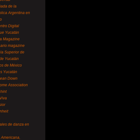
ada de la
lica Argentina en
o
ntro Digital
ue Yucatán
a Magazine
ario magazine
la Superior de
 de Yucatán
os de México
us Yucatán
pean Down
ome Association
hint
Viva
sior
nheit
vales de danza en
a Americana,