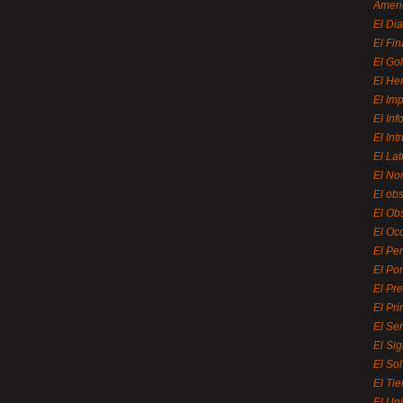
Ameri
El Di
El Fi
El Gol
El He
El Imp
El In
El Int
El La
El Nor
El ob
El Ob
El Oc
El Pe
El Por
El Pr
El Pri
El Se
El Sig
El So
El Ti
El Uni