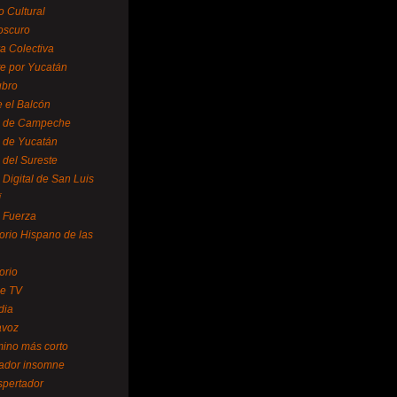
o Cultural
oscuro
ra Colectiva
e por Yucatán
ubro
 el Balcón
o de Campeche
o de Yucatán
 del Sureste
 Digital de San Luis
í
o Fuerza
torio Hispano de las
orio
se TV
dia
avoz
mino más corto
rador insomne
spertador