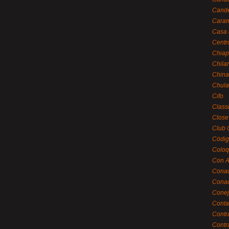
Cande
Caram
Casa 
Centr
Chiap
Chila
China
Chula
Cifo
Class
Close
Club 
Códig
Coloq
Con A
Cona
Conac
Conej
Conta
Contr
Contr