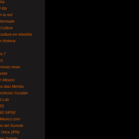
uba
l día
n la red
Informado
 Cultura
 cultura en rebeldía
e Historia
lo 7
cs
 music news
undo
ín México
s días Mérida
noticias Yucatán
s Lab
 55
 60 SIPSE
 México.com
o del Sureste
 Once (IPN)
la Tizimín