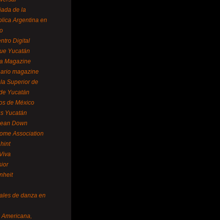
ada de la
lica Argentina en
o
ntro Digital
ue Yucatán
a Magazine
ario magazine
la Superior de
 de Yucatán
os de México
us Yucatán
pean Down
ome Association
hint
Viva
sior
nheit
vales de danza en
a Americana,