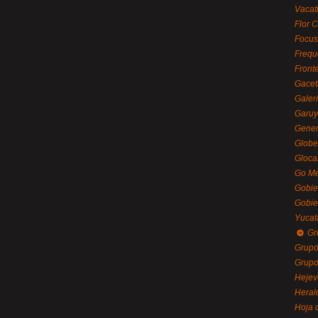
Vacat
Flor C
Focus
Frequ
Front
Gacet
Galerí
Garu
Gener
Globe
Gloca
Go Mé
Gobie
Gobie
Yucat
Gr
Grupo
Grupo
Hejev
Heral
Hoja 