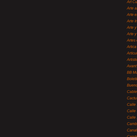
Art C
Arte a
Arte e
Arte 
Arte y
Arte y
Artes 
Artica
Artícu
Artisti
Avant
BB M
Bolet
Bueno
Cable
Cactu
Calle
Calle
Calle
Cambi
Canal
Cande