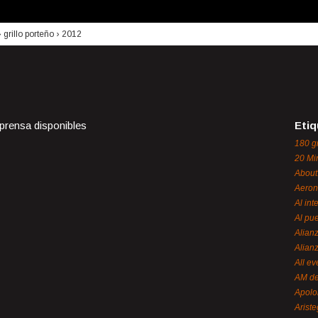
›
grillo porteño
›
2012
 prensa disponibles
Etiq
180 g
20 Mi
About
Aeron
Al int
Al pue
Alian
Alian
All ev
AM de
Apol
Ariste