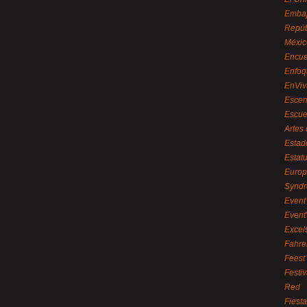
Embaj
Repúb
Méxic
Encue
Enfoq
EnViv
Escen
Escue
Artes
Estad
Estat
Euro
Syndr
Event 
Event
Excel
Fahre
Feest
Festi
Red
Fiest