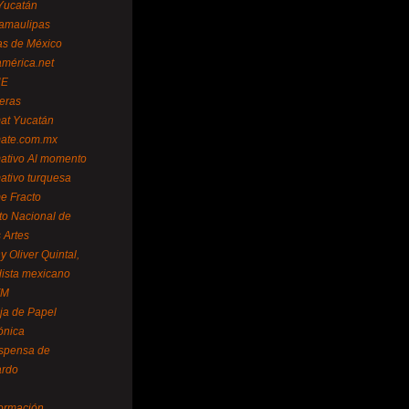
Yucatán
amaulipas
as de México
américa.net
NE
teras
mat Yucatán
mate.com.mx
mativo Al momento
mativo turquesa
me Fracto
uto Nacional de
 Artes
 Oliver Quintal,
dista mexicano
FM
ja de Papel
ónica
spensa de
ardo
formación