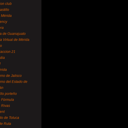
ion club
astillo
 Mérida
ency
era
a de Guanajuato
a Virtual de Mérida
yo
accion 21
dia
l
rida
rno de Jalisco
rno del Estado de
án
illo porteño
 Fórmula
 Rivas
ent
do de Toluca
de Ruta