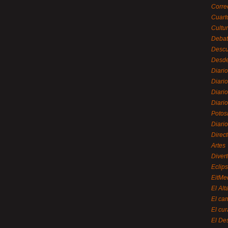
Corre
Cuart
Cultu
Debat
Desc
Desde
Diari
Diari
Diario
Diario
Potos
Diari
Direc
Artes
Divert
Eclip
EitMe
El Alt
El ca
El cu
El De