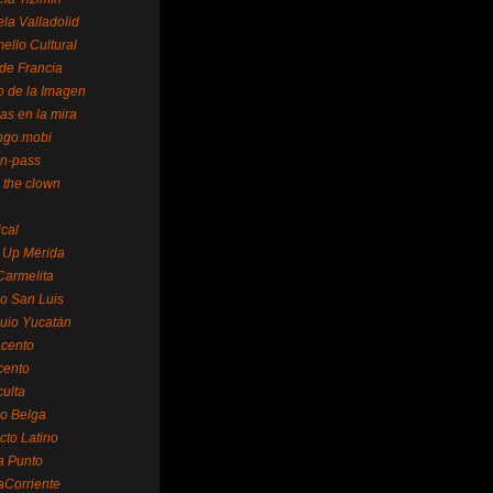
la Valladolid
ello Cultural
de Francia
o de la Imagen
as en la mira
ngo.mobi
n-pass
 the clown
ical
 Up Mérida
Carmelita
o San Luis
uio Yucatán
cento
cento
ulta
o Belga
cto Latino
a Punto
aCorriente