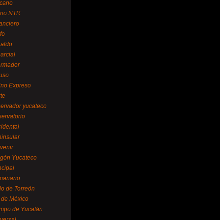
cano
ario NTR
nanciero
fo
raldo
arcial
formador
ruso
tino Expreso
te
servador yucateco
servatorio
cidental
ninsular
venir
egón Yucateco
ncipal
manario
lo de Torreón
l de México
empo de Yucatán
versal