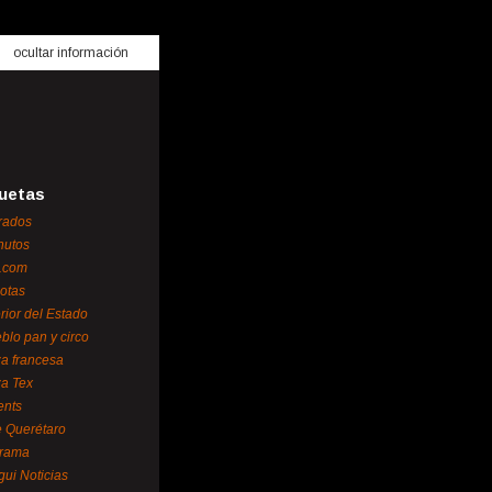
ocultar información
uetas
rados
nutos
.com
otas
erior del Estado
blo pan y circo
za francesa
za Tex
ents
 Querétaro
orama
gui Noticias