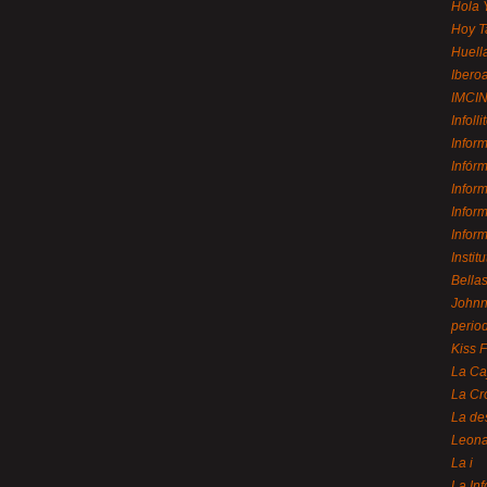
Hola 
Hoy T
Huell
Ibero
IMCI
Infolli
Infor
Infór
Infor
Infor
Infor
Instit
Bellas
Johnny
perio
Kiss 
La Ca
La Cr
La de
Leon
La i
La In