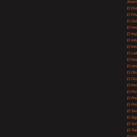
Ameri
El Di
El Fi
El Gol
El He
El Imp
El In
El Int
El La
El Nor
El ob
El Ob
El Oc
El Pe
El Por
El Pr
El Pri
El Se
El Sig
El So
El Ti
El Uni