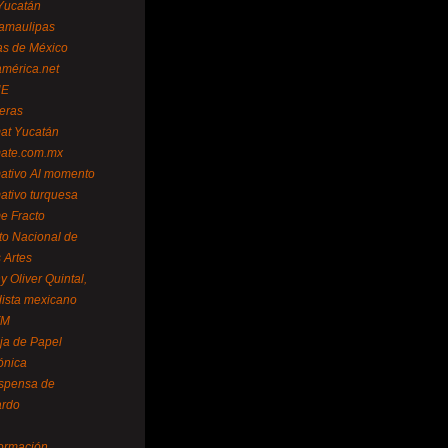
Yucatán
amaulipas
as de México
américa.net
NE
teras
mat Yucatán
mate.com.mx
mativo Al momento
mativo turquesa
me Fracto
uto Nacional de
 Artes
 Oliver Quintal,
dista mexicano
FM
ja de Papel
ónica
spensa de
ardo
formación