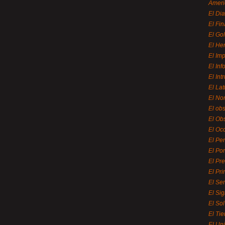
Ameri
El Di
El Fi
El Gol
El He
El Imp
El In
El Int
El La
El Nor
El ob
El Ob
El Oc
El Pe
El Por
El Pr
El Pri
El Se
El Sig
El So
El Ti
El Uni