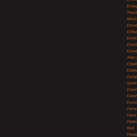
Embaj
Repúb
Méxic
Encue
Enfoq
EnViv
Escen
Escue
Artes
Estad
Estat
Euro
Syndr
Event 
Event
Excel
Fahre
Feest
Festi
Red
Fiest