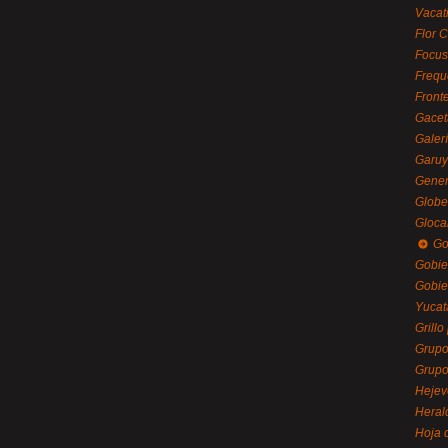
Vacat
Flor C
Focus
Frequ
Front
Gacet
Galerí
Garu
Gener
Globe
Gloca
Go
Gobie
Gobie
Yucat
Grillo
Grupo
Grupo
Hejev
Heral
Hoja 