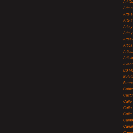
Art C
Arte a
Arte e
Arte 
Arte y
Arte y
Artes 
Artica
Artícu
Artisti
Avant
BB M
Bolet
Bueno
Cable
Cactu
Calle
Calle
Calle
Cambi
Canal
Cande