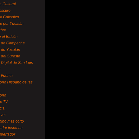
o Cultural
oscuro
ra Colectiva
e por Yucatán
ubro
 el Balcón
o de Campeche
o de Yucatán
 del Sureste
 Digital de San Luis
í
o Fuerza
torio Hispano de las
orio
se TV
dia
avoz
mino más corto
rador insomne
spertador