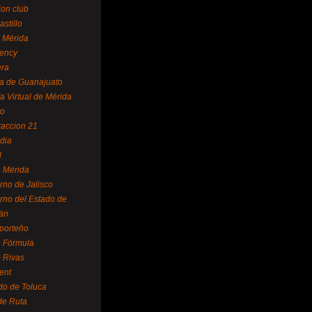
ion club
astillo
 Mérida
ency
era
a de Guanajuato
a Virtual de Mérida
yo
accion 21
dia
l
 Mérida
rno de Jalisco
rno del Estado de
án
 porteño
 Fórmula
 Rivas
ent
do de Toluca
de Ruta