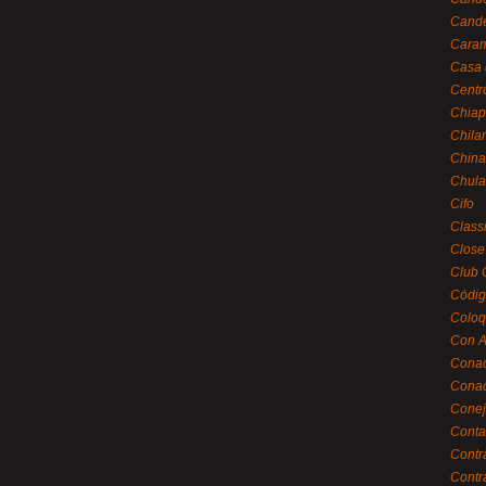
Cande
Caram
Casa 
Centr
Chiap
Chila
China
Chula
Cifo
Class
Close
Club 
Códig
Coloq
Con A
Cona
Conac
Conej
Conta
Contr
Contr