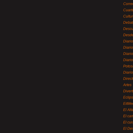
Corre
Cuart
Cultu
Debat
Desc
Desde
Diari
Diari
Diario
Diario
Potos
Diari
Direc
Artes
Divert
Eclip
EitMe
El Alt
El ca
El cu
El De