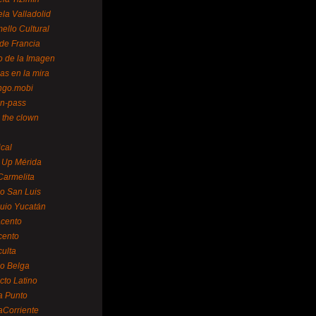
la Valladolid
ello Cultural
de Francia
o de la Imagen
as en la mira
ngo.mobi
n-pass
 the clown
ical
 Up Mérida
Carmelita
o San Luis
uio Yucatán
cento
cento
ulta
o Belga
cto Latino
a Punto
aCorriente