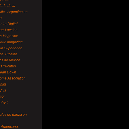
ada de la
lica Argentina en
o
ntro Digital
ue Yucatán
a Magazine
ario magazine
la Superior de
 de Yucatán
os de México
us Yucatán
pean Down
ome Association
hint
Viva
sior
nheit
vales de danza en
a Americana,