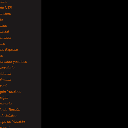
cano
ario NTR
nanciero
fo
raldo
arcial
formador
ruso
tino Expreso
te
servador yucateco
servatorio
cidental
ninsular
venir
egón Yucateco
ncipal
manario
lo de Torreón
l de México
empo de Yucatán
versal