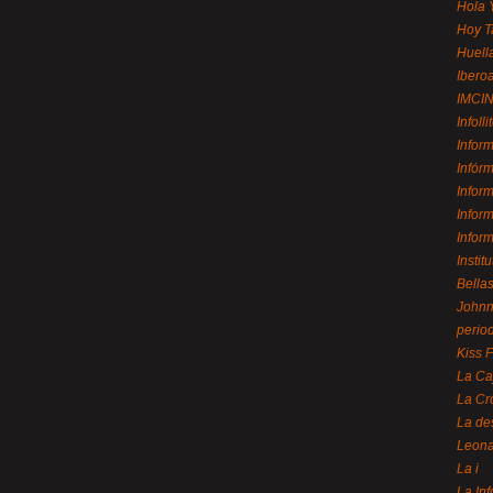
Hola 
Hoy T
Huell
Ibero
IMCI
Infolli
Infor
Infór
Infor
Infor
Infor
Instit
Bellas
Johnny
perio
Kiss 
La Ca
La Cr
La de
Leon
La i
La In