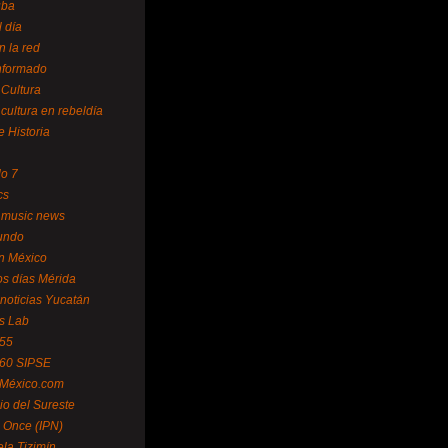
uba
l día
n la red
Informado
 Cultura
 cultura en rebeldía
e Historia
lo 7
cs
 music news
undo
ín México
s días Mérida
noticias Yucatán
s Lab
 55
 60 SIPSE
 México.com
o del Sureste
 Once (IPN)
la Tizimín