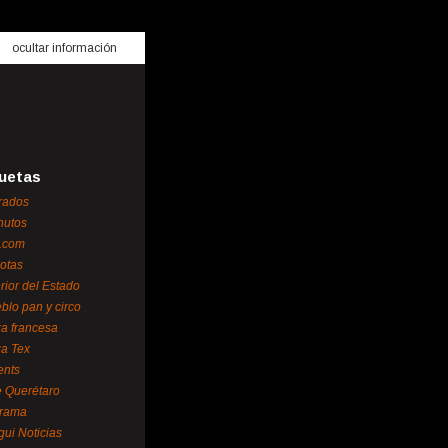
ocultar información
uetas
rados
nutos
.com
otas
erior del Estado
blo pan y circo
za francesa
za Tex
ents
 Querétaro
orama
gui Noticias