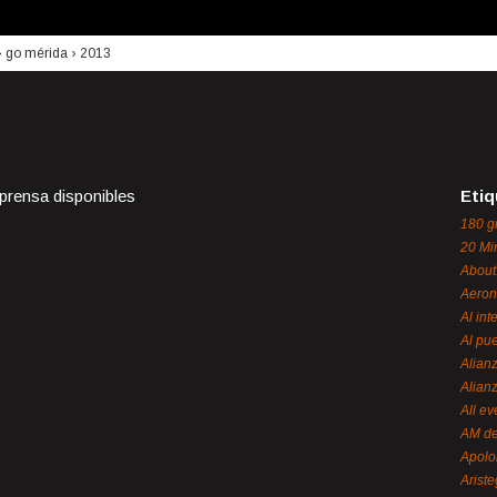
›
go mérida
›
2013
 prensa disponibles
Etiq
180 g
20 Mi
About
Aeron
Al int
Al pue
Alian
Alian
All ev
AM de
Apol
Ariste