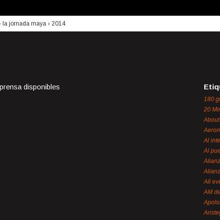
›
la jornada maya
›
2014
 prensa disponibles
Etiq
180 g
20 Mi
About
Aeron
Al int
Al pue
Alian
Alian
All ev
AM de
Apol
Ariste