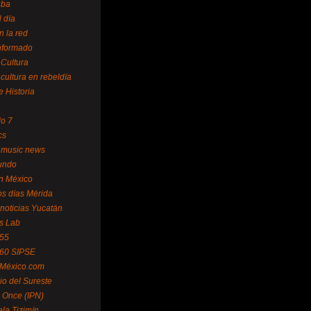
uba
l día
n la red
Informado
 Cultura
 cultura en rebeldía
e Historia
lo 7
cs
 music news
undo
ín México
s días Mérida
noticias Yucatán
s Lab
 55
 60 SIPSE
 México.com
o del Sureste
 Once (IPN)
la Tizimín