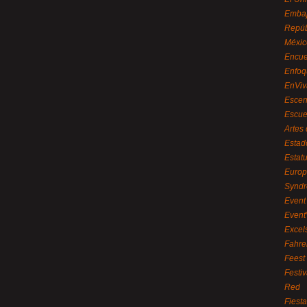
Embaj
Repúb
Méxic
Encue
Enfoq
EnViv
Escen
Escue
Artes
Estad
Estat
Euro
Syndr
Event 
Event
Excel
Fahre
Feest
Festi
Red
Fiest