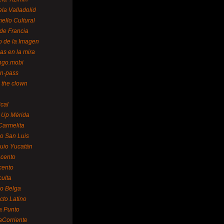
la Valladolid
ello Cultural
de Francia
o de la Imagen
as en la mira
ngo.mobi
n-pass
 the clown
ical
 Up Mérida
Carmelita
o San Luis
uio Yucatán
cento
cento
ulta
o Belga
cto Latino
a Punto
aCorriente