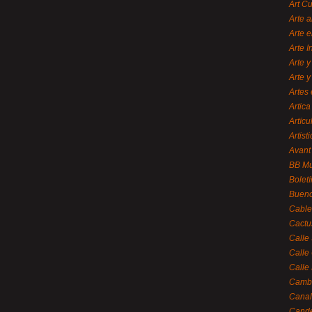
Art C
Arte a
Arte e
Arte 
Arte y
Arte y
Artes 
Artica
Artícu
Artisti
Avant
BB M
Bolet
Bueno
Cable
Cactu
Calle
Calle
Calle
Cambi
Canal
Cande