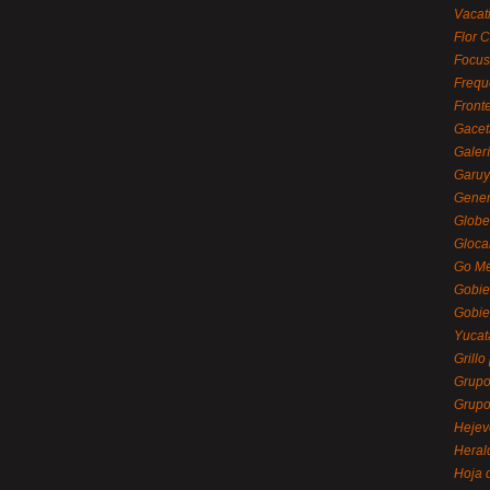
Vacat
Flor C
Focus
Frequ
Front
Gacet
Galerí
Garu
Gener
Globe
Gloca
Go Mé
Gobie
Gobie
Yucat
Grillo
Grupo
Grupo
Hejev
Heral
Hoja 