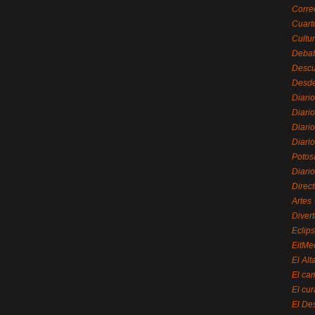
Corre
Cuart
Cultu
Debat
Desc
Desde
Diari
Diari
Diario
Diario
Potos
Diari
Direc
Artes
Divert
Eclip
EitMe
El Alt
El ca
El cu
El De