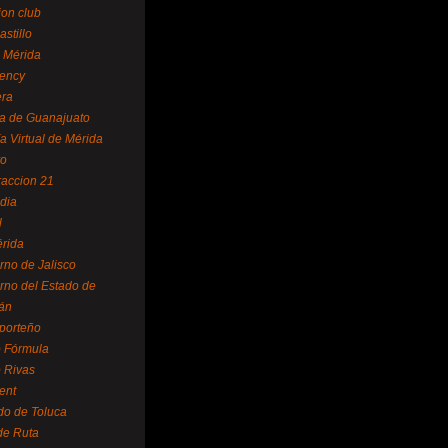
ion club
astillo
 Mérida
ency
era
a de Guanajuato
a Virtual de Mérida
yo
accion 21
dia
l
rida
rno de Jalisco
rno del Estado de
án
 porteño
 Fórmula
 Rivas
ent
do de Toluca
de Ruta