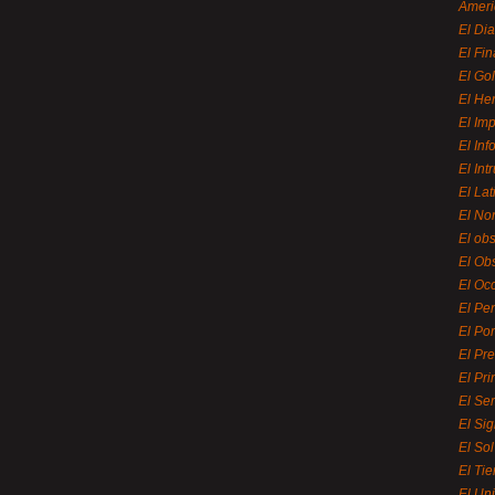
Ameri
El Di
El Fi
El Gol
El He
El Imp
El In
El Int
El La
El Nor
El ob
El Ob
El Oc
El Pe
El Por
El Pr
El Pri
El Se
El Sig
El So
El Ti
El Uni