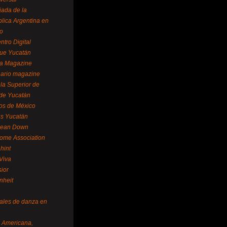
ada de la
lica Argentina en
o
ntro Digital
ue Yucatán
a Magazine
ario magazine
la Superior de
 de Yucatán
os de México
us Yucatán
pean Down
ome Association
hint
Viva
sior
nheit
vales de danza en
a Americana,