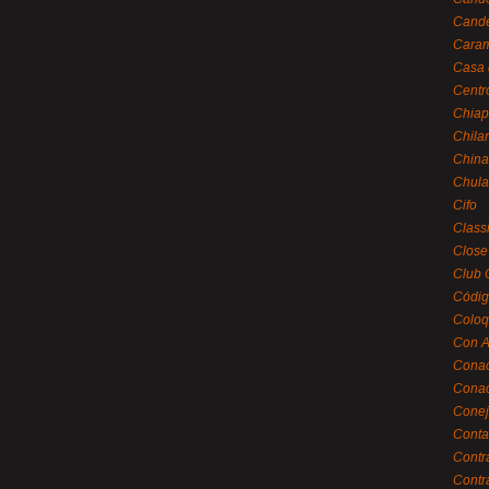
Cande
Caram
Casa 
Centr
Chiap
Chila
China
Chula
Cifo
Class
Close
Club 
Códig
Coloq
Con A
Cona
Conac
Conej
Conta
Contr
Contr