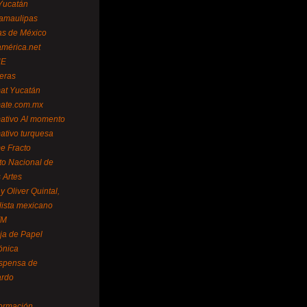
Yucatán
amaulipas
as de México
américa.net
NE
teras
mat Yucatán
mate.com.mx
mativo Al momento
mativo turquesa
me Fracto
uto Nacional de
 Artes
 Oliver Quintal,
dista mexicano
FM
ja de Papel
ónica
spensa de
ardo
formación