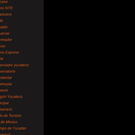
cano
ario NTR
nanciero
fo
raldo
arcial
formador
ruso
tino Expreso
te
servador yucateco
servatorio
cidental
ninsular
venir
egón Yucateco
ncipal
manario
lo de Torreón
l de México
empo de Yucatán
versal