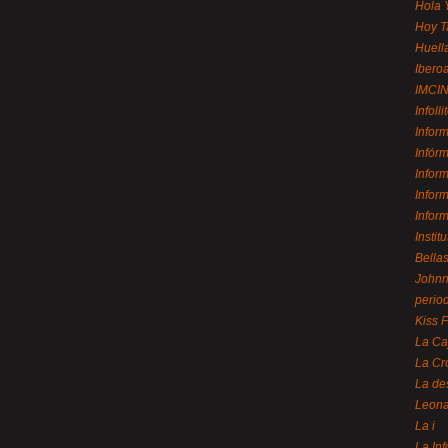
Hola 
Hoy T
Huell
Ibero
IMCI
Infolli
Infor
Infór
Infor
Infor
Infor
Instit
Bellas
Johnny
perio
Kiss 
La Ca
La Cr
La de
Leon
La i
La In