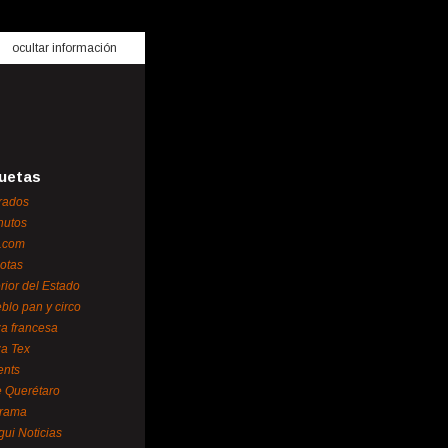
ocultar información
uetas
rados
nutos
.com
otas
erior del Estado
blo pan y circo
za francesa
za Tex
ents
 Querétaro
orama
gui Noticias