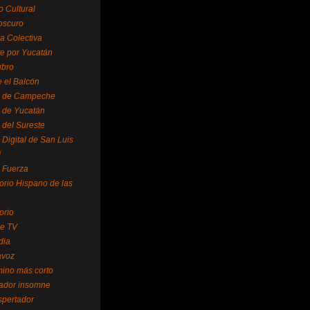
o Cultural
oscuro
ra Colectiva
e por Yucatán
ubro
 el Balcón
o de Campeche
o de Yucatán
 del Sureste
 Digital de San Luis
í
o Fuerza
torio Hispano de las
orio
se TV
dia
avoz
mino más corto
rador insomne
spertador