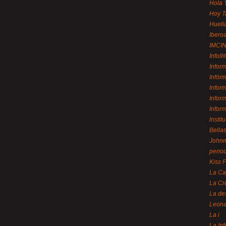
Hola 
Hoy T
Huell
Ibero
IMCI
Infolli
Infor
Infór
Infor
Infor
Infor
Instit
Bellas
Johnny
perio
Kiss 
La Ca
La Cr
La de
Leon
La i
La In