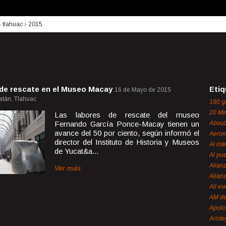
›
tlahuac
›
2015
 de rescate en el Museo Macay
Etiq
16 de Mayo de 2015
atán, Tlahuac
180 g
20 Mi
Las labores de rescate del museo
Fernando García Ponce-Macay tienen un
About
avance del 50 por ciento, según informó el
Aeron
director del Instituto de Historia y Museos
Al int
de Yucat&a...
Al pue
Alian
Ver más
Alian
All ev
AM de
Apol
Ariste