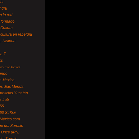
uba
l día
n la red
Informado
 Cultura
 cultura en rebeldía
e Historia
lo 7
cs
 music news
undo
ín México
s días Mérida
noticias Yucatán
s Lab
 55
 60 SIPSE
 México.com
o del Sureste
 Once (IPN)
la Tizimín