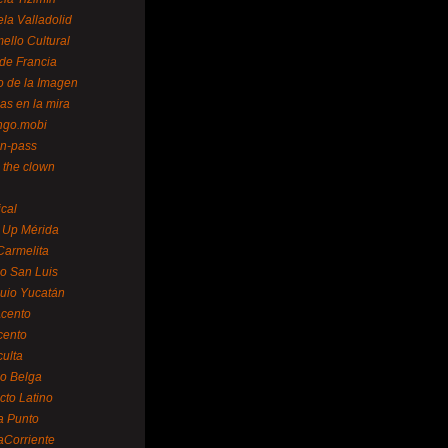
la Valladolid
ello Cultural
de Francia
o de la Imagen
as en la mira
ngo.mobi
n-pass
 the clown
ical
 Up Mérida
Carmelita
o San Luis
uio Yucatán
cento
cento
ulta
o Belga
cto Latino
a Punto
aCorriente