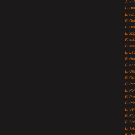
Ameri
El Di
El Fi
El Gol
El He
El Imp
El In
El Int
El La
El Nor
El ob
El Ob
El Oc
El Pe
El Por
El Pr
El Pri
El Se
El Sig
El So
El Ti
El Uni