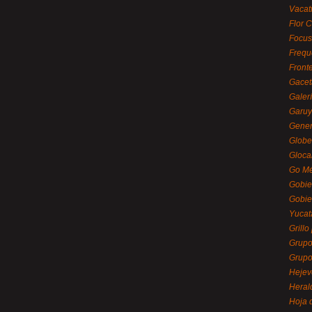
Vacat
Flor C
Focus
Frequ
Front
Gacet
Galerí
Garu
Gener
Globe
Gloca
Go Mé
Gobie
Gobie
Yucat
Grillo
Grupo
Grupo
Hejev
Heral
Hoja 