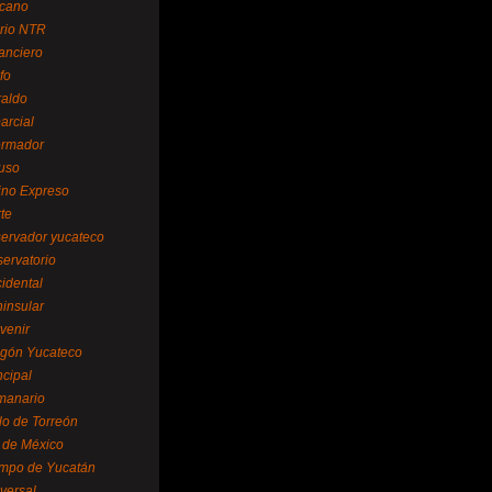
cano
ario NTR
nanciero
fo
raldo
arcial
formador
ruso
tino Expreso
te
servador yucateco
servatorio
cidental
ninsular
venir
egón Yucateco
ncipal
manario
lo de Torreón
l de México
empo de Yucatán
versal