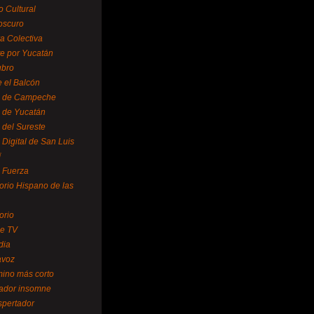
o Cultural
oscuro
ra Colectiva
e por Yucatán
ubro
 el Balcón
o de Campeche
o de Yucatán
 del Sureste
 Digital de San Luis
í
o Fuerza
torio Hispano de las
orio
se TV
dia
avoz
mino más corto
rador insomne
spertador