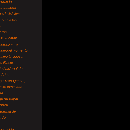
Yucatán
amaulipas
as de México
américa.net
NE
teras
mat Yucatán
mate.com.mx
mativo Al momento
mativo turquesa
me Fracto
uto Nacional de
 Artes
 Oliver Quintal,
dista mexicano
FM
ja de Papel
ónica
spensa de
ardo
formación