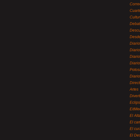
Corre
Cuart
Cultu
Debat
Desc
Desde
Diari
Diari
Diario
Diario
Potos
Diari
Direc
Artes
Divert
Eclip
EitMe
El Alt
El ca
El cu
El De