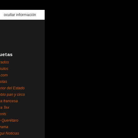
ocultar información
uetas
rados
nutos
.com
otas
erior del Estado
blo pan y circo
za francesa
za Tex
ents
 Querétaro
orama
gui Noticias