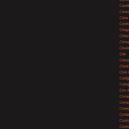
Cande
Caram
Casa 
Centr
Chiap
Chila
China
Chula
Cifo
Class
Close
Club 
Códig
Coloq
Con A
Cona
Conac
Conej
Conta
Contr
Contr