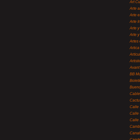
Art C
Arte a
Arte e
Arte 
Arte y
Arte y
Artes 
Artica
Artícu
Artisti
Avant
BB M
Bolet
Bueno
Cable
Cactu
Calle
Calle
Calle
Cambi
Canal
Cande