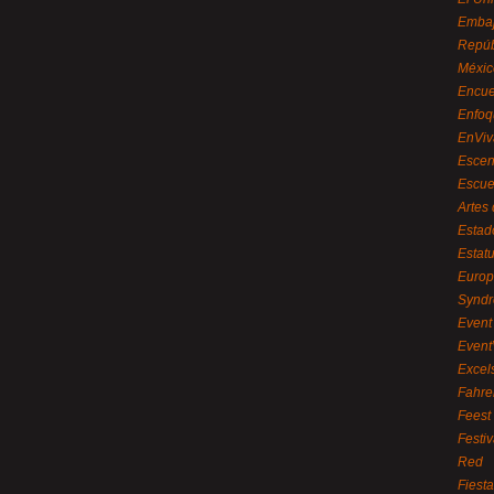
Embaj
Repúb
Méxic
Encue
Enfoq
EnViv
Escen
Escue
Artes
Estad
Estat
Euro
Syndr
Event 
Event
Excel
Fahre
Feest
Festi
Red
Fiest