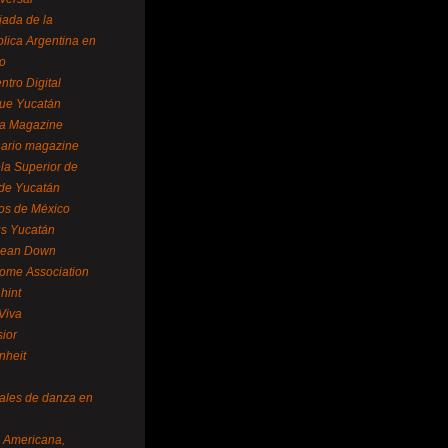
ada de la
lica Argentina en
o
ntro Digital
ue Yucatán
a Magazine
ario magazine
la Superior de
 de Yucatán
os de México
us Yucatán
pean Down
ome Association
hint
Viva
sior
nheit
vales de danza en
a Americana,