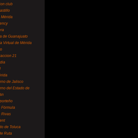
ion club
astillo
 Mérida
ency
era
a de Guanajuato
a Virtual de Mérida
yo
accion 21
dia
l
rida
rno de Jalisco
rno del Estado de
án
 porteño
 Fórmula
 Rivas
ent
do de Toluca
de Ruta