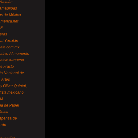
Yucatán
amaulipas
as de México
américa.net
NE
teras
mat Yucatán
mate.com.mx
mativo Al momento
mativo turquesa
me Fracto
uto Nacional de
 Artes
 Oliver Quintal,
dista mexicano
FM
ja de Papel
ónica
spensa de
ardo
formación