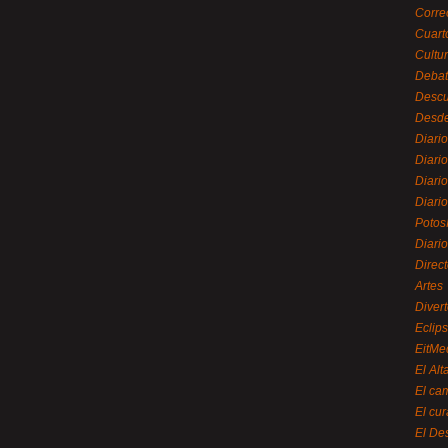
Corre
Cuart
Cultu
Debat
Desc
Desde
Diari
Diari
Diario
Diario
Potos
Diari
Direc
Artes
Divert
Eclip
EitMe
El Alt
El ca
El cu
El De