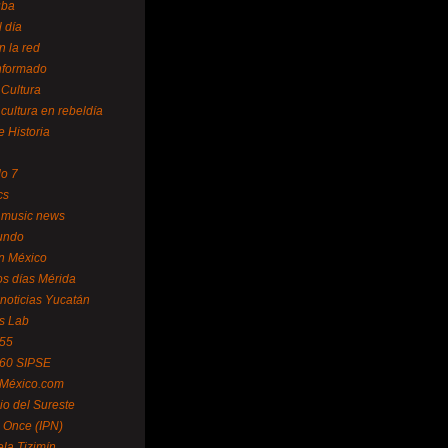
uba
l día
n la red
Informado
 Cultura
 cultura en rebeldía
e Historia
lo 7
cs
 music news
undo
ín México
s días Mérida
noticias Yucatán
s Lab
 55
 60 SIPSE
 México.com
o del Sureste
 Once (IPN)
la Tizimín