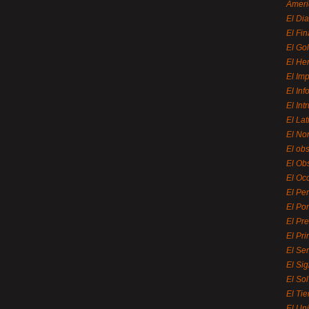
Ameri
El Di
El Fi
El Gol
El He
El Imp
El In
El Int
El La
El Nor
El ob
El Ob
El Oc
El Pe
El Por
El Pr
El Pri
El Se
El Sig
El So
El Ti
El Uni