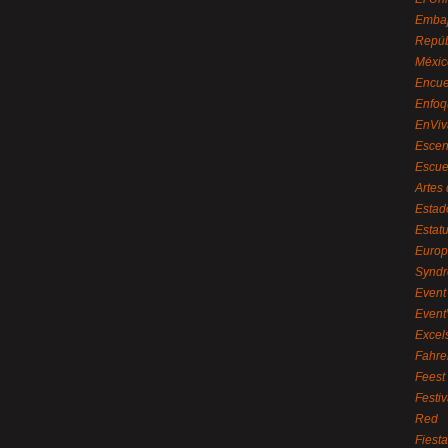
Embaj
Repúb
Méxic
Encue
Enfoq
EnViv
Escen
Escue
Artes
Estad
Estat
Euro
Syndr
Event 
Event
Excel
Fahre
Feest
Festi
Red
Fiest