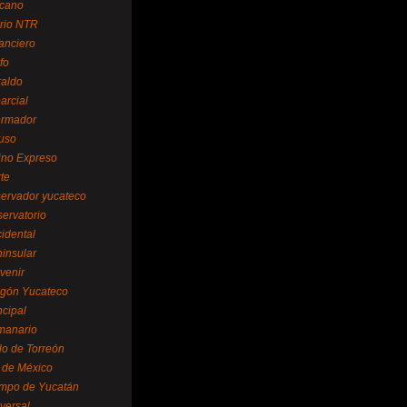
cano
ario NTR
nanciero
fo
raldo
arcial
formador
ruso
tino Expreso
te
servador yucateco
servatorio
cidental
ninsular
venir
egón Yucateco
ncipal
manario
lo de Torreón
l de México
empo de Yucatán
versal