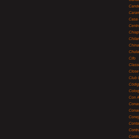
Cande
Caram
Casa 
Centr
Chiap
Chila
China
Chula
Cifo
Class
Close
Club 
Códig
Coloq
Con A
Cona
Conac
Conej
Conta
Contr
Contr