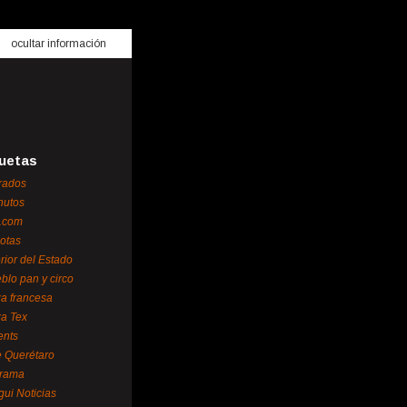
ocultar información
uetas
rados
nutos
.com
otas
erior del Estado
blo pan y circo
za francesa
za Tex
ents
 Querétaro
orama
gui Noticias