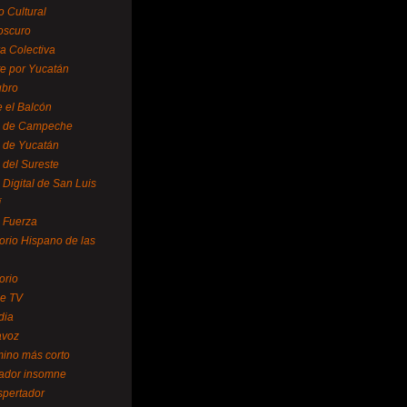
o Cultural
oscuro
ra Colectiva
e por Yucatán
ubro
 el Balcón
o de Campeche
o de Yucatán
 del Sureste
 Digital de San Luis
í
o Fuerza
torio Hispano de las
orio
se TV
dia
avoz
mino más corto
rador insomne
spertador