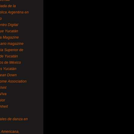
ada de la
lica Argentina en
o
ntro Digital
ue Yucatán
a Magazine
ario magazine
la Superior de
 de Yucatán
os de México
us Yucatán
pean Down
ome Association
hint
Viva
sior
nheit
vales de danza en
a Americana,