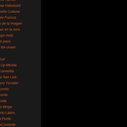
la Valladolid
ello Cultural
de Francia
o de la Imagen
as en la mira
ngo.mobi
n-pass
 the clown
ical
 Up Mérida
Carmelita
o San Luis
uio Yucatán
cento
cento
ulta
o Belga
cto Latino
a Punto
aCorriente