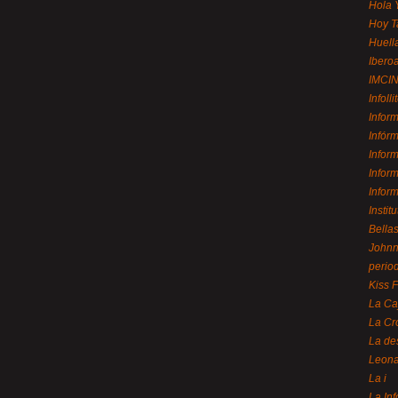
Hola 
Hoy T
Huell
Ibero
IMCI
Infolli
Infor
Infór
Infor
Infor
Infor
Instit
Bellas
Johnny
perio
Kiss 
La Ca
La Cr
La de
Leon
La i
La In