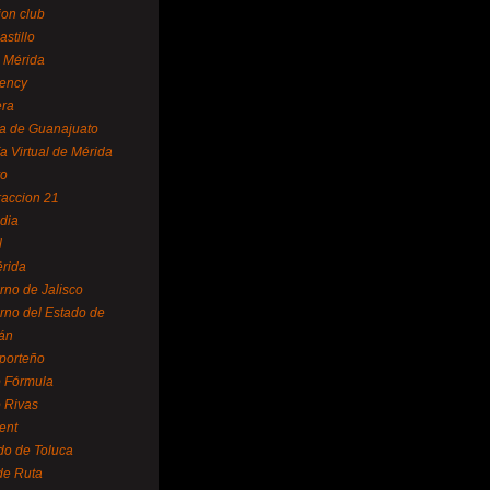
ion club
astillo
 Mérida
ency
era
a de Guanajuato
a Virtual de Mérida
yo
accion 21
dia
l
rida
rno de Jalisco
rno del Estado de
án
 porteño
 Fórmula
 Rivas
ent
do de Toluca
de Ruta