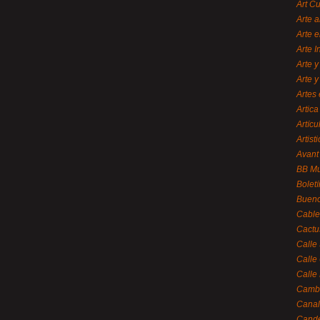
Art C
Arte a
Arte e
Arte 
Arte y
Arte y
Artes 
Artica
Artícu
Artisti
Avant
BB M
Bolet
Bueno
Cable
Cactu
Calle
Calle
Calle
Cambi
Canal
Cande