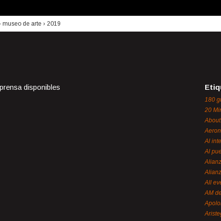
›
museo de arte
›
2019
 prensa disponibles
Etiq
180 g
20 Mi
About
Aeron
Al int
Al pue
Alian
Alian
All ev
AM de
Apol
Ariste