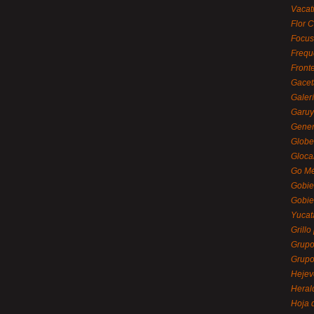
Vacat
Flor C
Focus
Frequ
Front
Gacet
Galerí
Garu
Gener
Globe
Gloca
Go Mé
Gobie
Gobie
Yucat
Grillo
Grupo
Grupo
Hejev
Heral
Hoja 