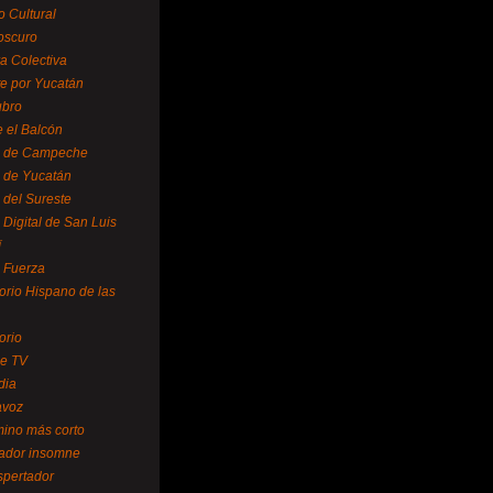
o Cultural
oscuro
ra Colectiva
e por Yucatán
ubro
 el Balcón
o de Campeche
o de Yucatán
 del Sureste
 Digital de San Luis
í
o Fuerza
torio Hispano de las
orio
se TV
dia
avoz
mino más corto
rador insomne
spertador