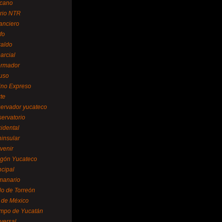
cano
ario NTR
nanciero
fo
raldo
arcial
formador
ruso
tino Expreso
te
servador yucateco
servatorio
cidental
ninsular
venir
egón Yucateco
ncipal
manario
lo de Torreón
l de México
empo de Yucatán
versal