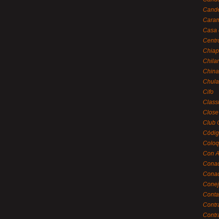
Cande
Caram
Casa 
Centr
Chiap
Chila
China
Chula
Cifo
Class
Close
Club 
Códig
Coloq
Con A
Cona
Conac
Conej
Conta
Contr
Contr