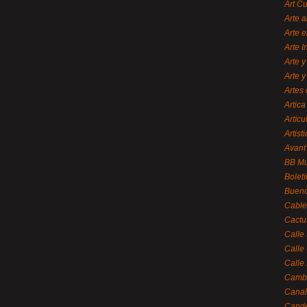
Art C
Arte a
Arte e
Arte 
Arte y
Arte y
Artes 
Artica
Artícu
Artisti
Avant
BB M
Bolet
Bueno
Cable
Cactu
Calle
Calle
Calle
Cambi
Canal
Cande