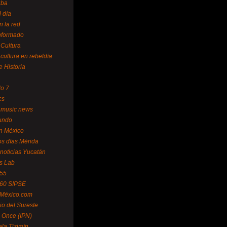
uba
l día
n la red
Informado
 Cultura
 cultura en rebeldía
e Historia
lo 7
cs
 music news
undo
ín México
s días Mérida
noticias Yucatán
s Lab
 55
 60 SIPSE
 México.com
o del Sureste
 Once (IPN)
la Tizimín