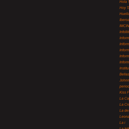
Hola 
Hoy T
Huell
Ibero
IMCI
Infolli
Infor
Infór
Infor
Infor
Infor
Instit
Bellas
Johnny
perio
Kiss 
La Ca
La Cr
La de
Leon
La i
La In