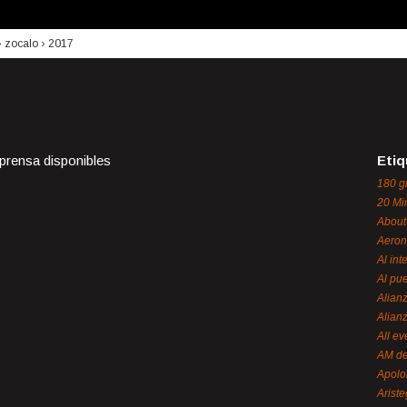
›
zocalo
›
2017
 prensa disponibles
Etiq
180 g
20 Mi
About
Aeron
Al int
Al pue
Alian
Alian
All ev
AM de
Apol
Ariste