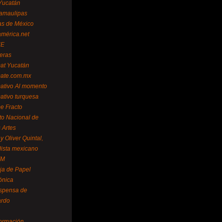
Yucatán
amaulipas
as de México
américa.net
NE
teras
mat Yucatán
mate.com.mx
mativo Al momento
mativo turquesa
me Fracto
uto Nacional de
 Artes
 Oliver Quintal,
dista mexicano
FM
ja de Papel
ónica
spensa de
ardo
formación