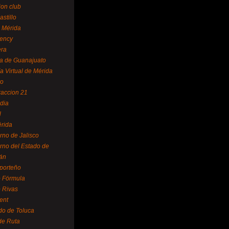
ion club
astillo
 Mérida
ency
era
a de Guanajuato
a Virtual de Mérida
yo
accion 21
dia
l
rida
rno de Jalisco
rno del Estado de
án
 porteño
 Fórmula
 Rivas
ent
do de Toluca
de Ruta