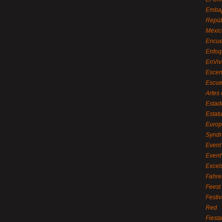
Embaj
Repúb
Méxic
Encue
Enfoq
EnViv
Escen
Escue
Artes
Estad
Estat
Euro
Syndr
Event 
Event
Excel
Fahre
Feest
Festi
Red
Fiest