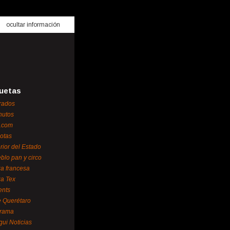
ocultar información
uetas
rados
nutos
.com
otas
erior del Estado
blo pan y circo
za francesa
za Tex
ents
 Querétaro
orama
gui Noticias