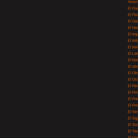
Ameri
El Di
El Fi
El Gol
El He
El Imp
El In
El Int
El La
El Nor
El ob
El Ob
El Oc
El Pe
El Por
El Pr
El Pri
El Se
El Sig
El So
El Ti
El Uni