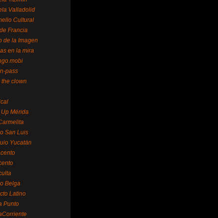
la Valladolid
ello Cultural
de Francia
o de la Imagen
as en la mira
ngo.mobi
n-pass
 the clown
ical
 Up Mérida
Carmelita
o San Luis
uio Yucatán
cento
cento
ulta
o Belga
cto Latino
a Punto
aCorriente