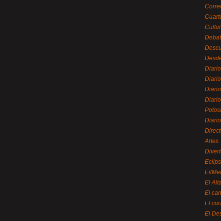
Corre
Cuart
Cultu
Debat
Desc
Desde
Diari
Diari
Diario
Diario
Potos
Diari
Direc
Artes
Divert
Eclip
EitMe
El Alt
El ca
El cu
El De