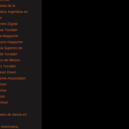
ada de la
lica Argentina en
o
ntro Digital
ue Yucatán
a Magazine
ario magazine
la Superior de
 de Yucatán
os de México
us Yucatán
pean Down
ome Association
hint
Viva
sior
nheit
vales de danza en
a Americana,