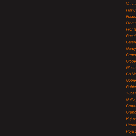
Vacat
Flor C
Focus
Frequ
Front
Gacet
Galerí
Garu
Gener
Globe
Gloca
Go Mé
Gobie
Gobie
Yucat
Grillo
Grupo
Grupo
Hejev
Heral
Hoja 