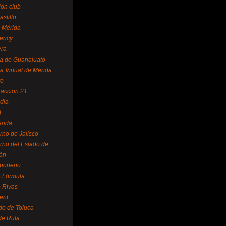
ion club
astillo
 Mérida
ency
era
a de Guanajuato
a Virtual de Mérida
yo
accion 21
dia
l
rida
rno de Jalisco
rno del Estado de
án
 porteño
 Fórmula
 Rivas
ent
do de Toluca
de Ruta