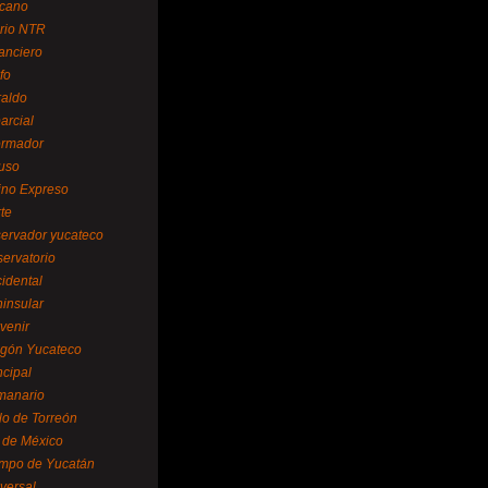
cano
ario NTR
nanciero
fo
raldo
arcial
formador
ruso
tino Expreso
te
servador yucateco
servatorio
cidental
ninsular
venir
egón Yucateco
ncipal
manario
lo de Torreón
l de México
empo de Yucatán
versal