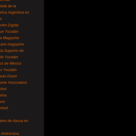
ada de la
lica Argentina en
o
ntro Digital
ue Yucatán
a Magazine
ario magazine
la Superior de
 de Yucatán
os de México
us Yucatán
pean Down
ome Association
hint
Viva
sior
nheit
vales de danza en
a Americana,