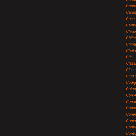
Cande
Caram
Casa 
Centr
Chiap
Chila
China
Chula
Cifo
Class
Close
Club 
Códig
Coloq
Con A
Cona
Conac
Conej
Conta
Contr
Contr