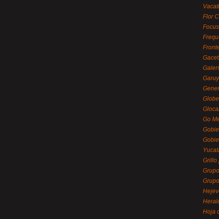
Vacat
Flor C
Focus
Frequ
Front
Gacet
Galerí
Garu
Gener
Globe
Gloca
Go Mé
Gobie
Gobie
Yucat
Grillo
Grupo
Grupo
Hejev
Heral
Hoja 