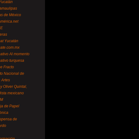
Yucatán
amaulipas
as de México
américa.net
NE
teras
mat Yucatán
mate.com.mx
mativo Al momento
mativo turquesa
me Fracto
uto Nacional de
 Artes
 Oliver Quintal,
dista mexicano
FM
ja de Papel
ónica
spensa de
ardo
formación