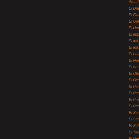
Ameri
El Di
El Fi
El Gol
El He
El Imp
El In
El Int
El La
El Nor
El ob
El Ob
El Oc
El Pe
El Por
El Pr
El Pri
El Se
El Sig
El So
El Ti
El Uni