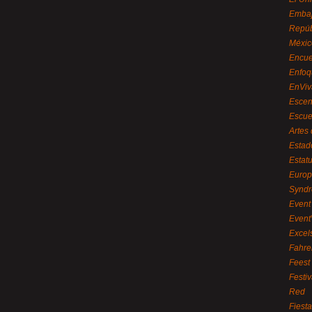
Embaj
Repúb
Méxic
Encue
Enfoq
EnViv
Escen
Escue
Artes
Estad
Estat
Euro
Syndr
Event 
Event
Excel
Fahre
Feest
Festi
Red
Fiest