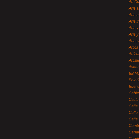
Art C
Arte a
Arte e
Arte 
Arte y
Arte y
Artes 
Artica
Artícu
Artisti
Avant
BB M
Bolet
Bueno
Cable
Cactu
Calle
Calle
Calle
Cambi
Canal
Cande