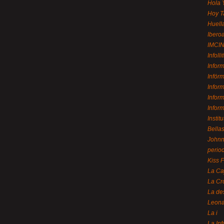
Hola 
Hoy T
Huell
Ibero
IMCI
Infolli
Infor
Infór
Infor
Infor
Infor
Instit
Bellas
Johnny
perio
Kiss 
La Ca
La Cr
La de
Leon
La i
La In