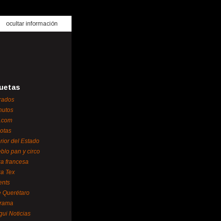
ocultar información
uetas
rados
nutos
.com
otas
erior del Estado
blo pan y circo
za francesa
za Tex
ents
 Querétaro
orama
gui Noticias