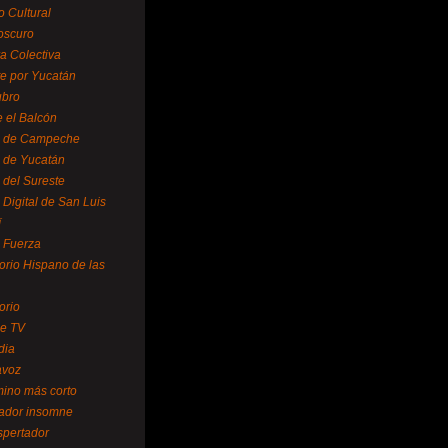
o Cultural
oscuro
ra Colectiva
e por Yucatán
ubro
 el Balcón
o de Campeche
o de Yucatán
 del Sureste
 Digital de San Luis
í
o Fuerza
torio Hispano de las
orio
se TV
dia
avoz
mino más corto
rador insomne
spertador