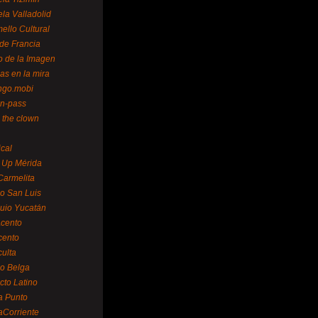
la Valladolid
ello Cultural
de Francia
o de la Imagen
as en la mira
ngo.mobi
n-pass
 the clown
ical
 Up Mérida
Carmelita
o San Luis
uio Yucatán
cento
cento
ulta
o Belga
cto Latino
a Punto
aCorriente