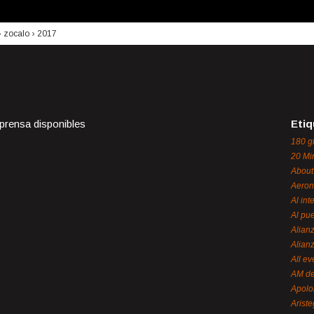
›
zocalo
›
2017
 prensa disponibles
Etiq
180 g
20 Mi
About
Aeron
Al int
Al pue
Alian
Alian
All ev
AM de
Apol
Ariste