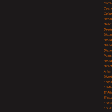
Corre
Cuart
Cultu
Debat
Desc
Desde
Diari
Diari
Diario
Diario
Potos
Diari
Direc
Artes
Divert
Eclip
EitMe
El Alt
El ca
El cu
El De