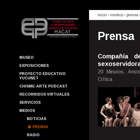
inicio
› medios ›
prensa
Prensa
Compañía d
MUSEO
sexoservidor
EXPOSICIONES
20 Minutos, Arist
PROYECTO EDUCATIVO
YUCUNET
Crítica
CHISME-ARTE PODCAST
RECORRIDOS VIRTUALES
SERVICIOS
MEDIOS
NOTICIAS
PRENSA
RADIO