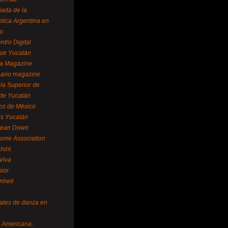
ada de la
lica Argentina en
o
ntro Digital
ue Yucatán
a Magazine
ario magazine
la Superior de
 de Yucatán
os de México
us Yucatán
pean Down
ome Association
hint
Viva
sior
nheit
vales de danza en
a Americana,