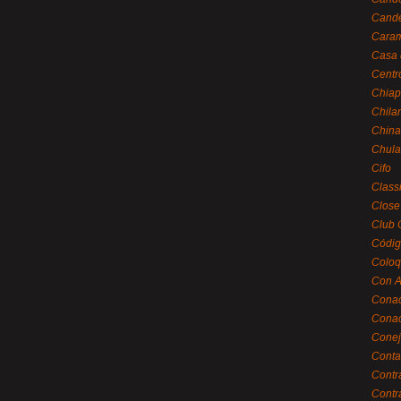
Cande
Caram
Casa 
Centr
Chiap
Chila
China
Chula
Cifo
Class
Close
Club 
Códig
Coloq
Con A
Cona
Conac
Conej
Conta
Contr
Contr