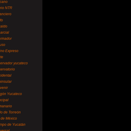
cano
ario NTR
nanciero
fo
raldo
arcial
formador
ruso
tino Expreso
te
servador yucateco
servatorio
cidental
ninsular
venir
egón Yucateco
ncipal
manario
lo de Torreón
l de México
empo de Yucatán
versal