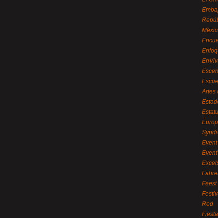
Embaj
Repúb
Méxic
Encue
Enfoq
EnViv
Escen
Escue
Artes
Estad
Estat
Euro
Syndr
Event 
Event
Excel
Fahre
Feest
Festi
Red
Fiest