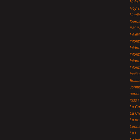
Hola 
Hoy T
Huell
Ibero
IMCI
Infolli
Infor
Infór
Infor
Infor
Infor
Instit
Bellas
Johnny
perio
Kiss 
La Ca
La Cr
La de
Leon
La i
La In