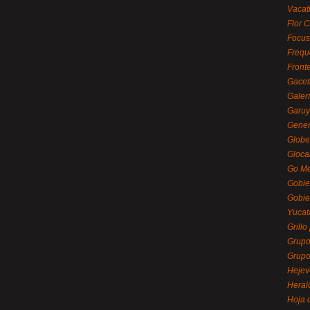
Vacat
Flor C
Focus
Frequ
Front
Gacet
Galerí
Garu
Gener
Globe
Gloca
Go Mé
Gobie
Gobie
Yucat
Grillo
Grupo
Grupo
Hejev
Heral
Hoja 