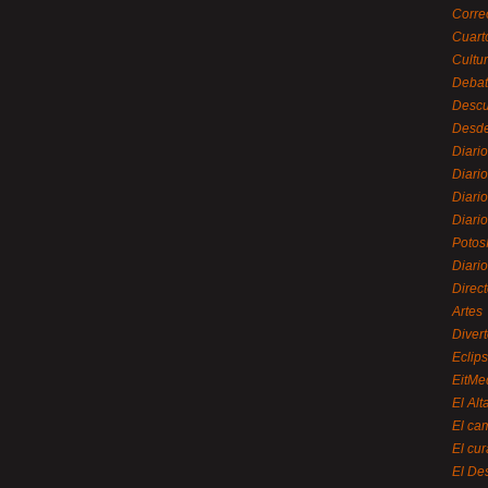
Corre
Cuart
Cultu
Debat
Desc
Desde
Diari
Diari
Diario
Diario
Potos
Diari
Direc
Artes
Divert
Eclip
EitMe
El Alt
El ca
El cu
El De