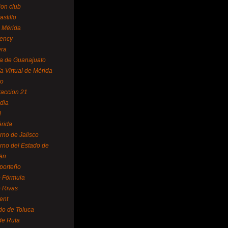
ion club
astillo
 Mérida
ency
era
a de Guanajuato
a Virtual de Mérida
yo
accion 21
dia
l
rida
rno de Jalisco
rno del Estado de
án
 porteño
 Fórmula
 Rivas
ent
do de Toluca
de Ruta