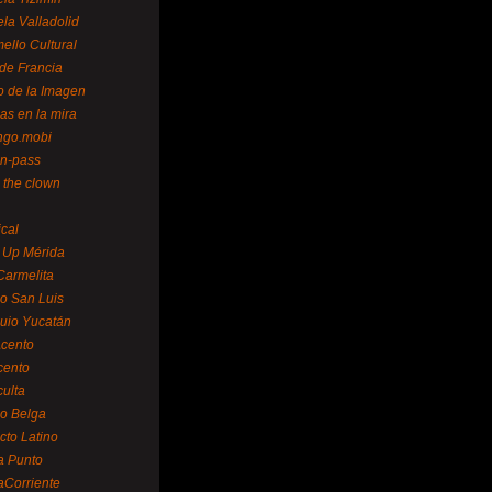
la Valladolid
ello Cultural
de Francia
o de la Imagen
as en la mira
ngo.mobi
n-pass
 the clown
ical
 Up Mérida
Carmelita
o San Luis
uio Yucatán
cento
cento
ulta
o Belga
cto Latino
a Punto
aCorriente