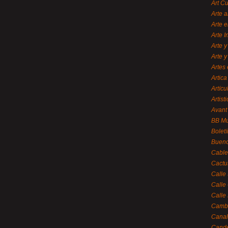
Art C
Arte a
Arte e
Arte 
Arte y
Arte y
Artes 
Artica
Artícu
Artisti
Avant
BB M
Bolet
Bueno
Cable
Cactu
Calle
Calle
Calle
Cambi
Canal
Cande