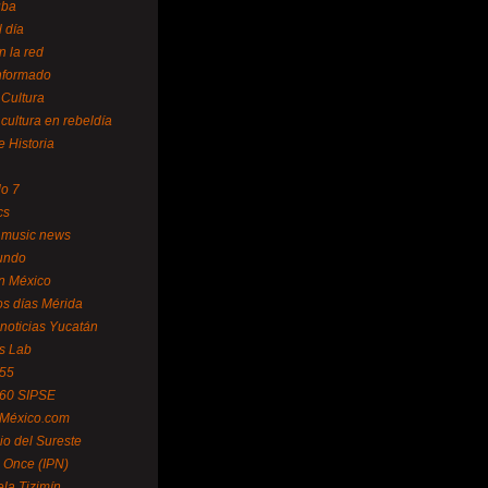
uba
l día
n la red
Informado
 Cultura
 cultura en rebeldía
e Historia
lo 7
cs
 music news
undo
ín México
s días Mérida
noticias Yucatán
s Lab
 55
 60 SIPSE
 México.com
o del Sureste
 Once (IPN)
la Tizimín