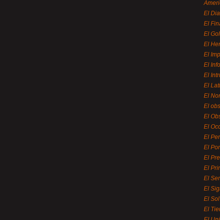
Ameri
El Di
El Fi
El Gol
El He
El Imp
El In
El Int
El La
El Nor
El ob
El Ob
El Oc
El Pe
El Por
El Pr
El Pri
El Se
El Sig
El So
El Ti
El Uni