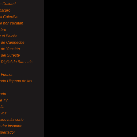
o Cultural
oscuro
ra Colectiva
e por Yucatán
ubro
 el Balcón
o de Campeche
o de Yucatán
 del Sureste
 Digital de San Luis
í
o Fuerza
torio Hispano de las
orio
se TV
dia
avoz
mino más corto
rador insomne
spertador