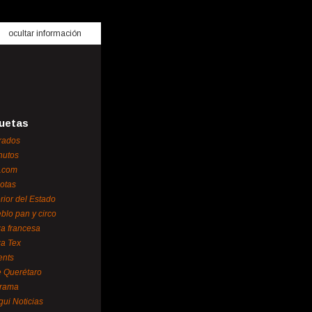
ocultar información
uetas
rados
nutos
.com
otas
erior del Estado
blo pan y circo
za francesa
za Tex
ents
 Querétaro
orama
gui Noticias