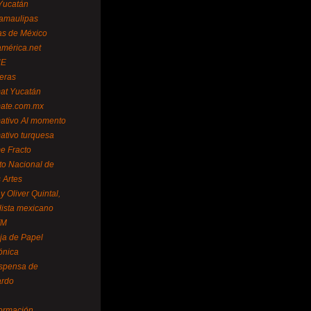
Yucatán
amaulipas
as de México
américa.net
NE
teras
mat Yucatán
mate.com.mx
mativo Al momento
mativo turquesa
me Fracto
uto Nacional de
 Artes
 Oliver Quintal,
dista mexicano
FM
ja de Papel
ónica
spensa de
ardo
formación