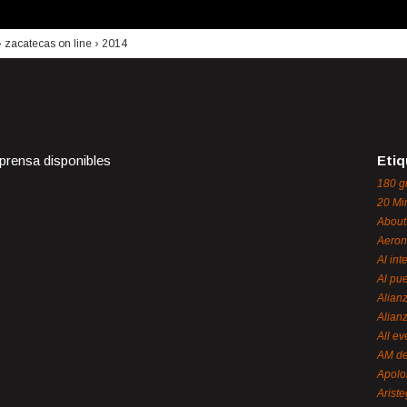
›
zacatecas on line
›
2014
 prensa disponibles
Etiq
180 g
20 Mi
About
Aeron
Al int
Al pue
Alian
Alian
All ev
AM de
Apol
Ariste