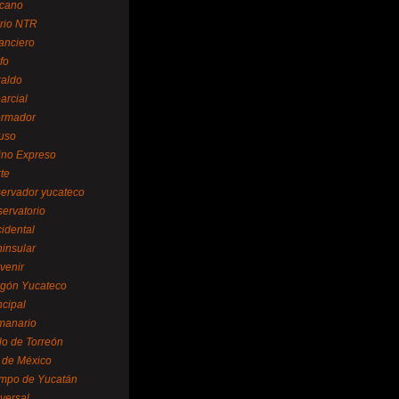
cano
ario NTR
nanciero
fo
raldo
arcial
formador
ruso
tino Expreso
te
servador yucateco
servatorio
cidental
ninsular
venir
egón Yucateco
ncipal
manario
lo de Torreón
l de México
empo de Yucatán
versal