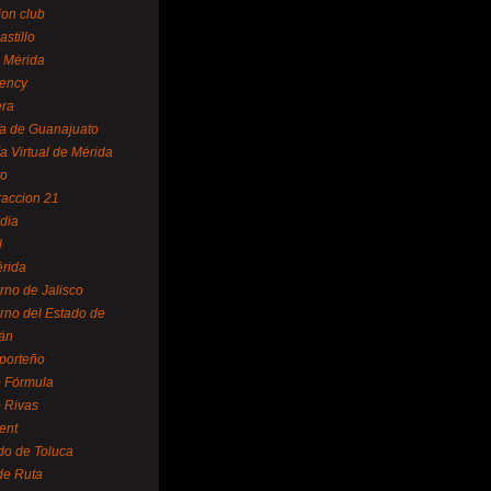
ion club
astillo
 Mérida
ency
era
a de Guanajuato
a Virtual de Mérida
yo
accion 21
dia
l
rida
rno de Jalisco
rno del Estado de
án
 porteño
 Fórmula
 Rivas
ent
do de Toluca
de Ruta