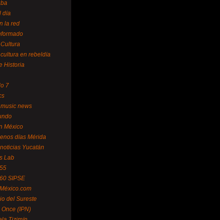
uba
l día
n la red
Informado
 Cultura
 cultura en rebeldía
e Historia
lo 7
cs
 music news
undo
ín México
enos días Mérida
noticias Yucatán
s Lab
 55
 60 SIPSE
 México.com
o del Sureste
 Once (IPN)
la Tizimín