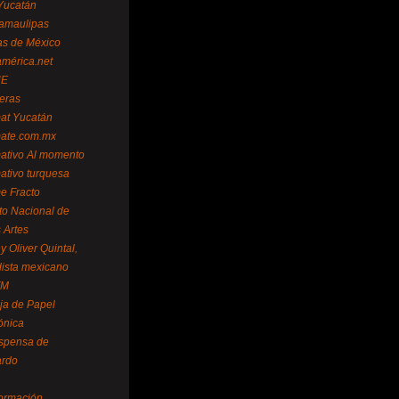
Yucatán
amaulipas
as de México
américa.net
NE
teras
mat Yucatán
mate.com.mx
mativo Al momento
mativo turquesa
me Fracto
uto Nacional de
 Artes
 Oliver Quintal,
dista mexicano
FM
ja de Papel
ónica
spensa de
ardo
formación