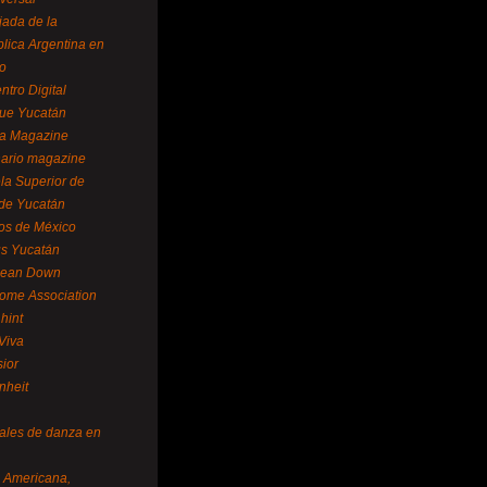
ada de la
lica Argentina en
o
ntro Digital
ue Yucatán
a Magazine
ario magazine
la Superior de
 de Yucatán
os de México
us Yucatán
pean Down
ome Association
hint
Viva
sior
nheit
vales de danza en
a Americana,