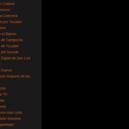
o Cultural
oscuro
ra Colectiva
e por Yucatán
ubro
 el Balcón
o de Campeche
o de Yucatán
 del Sureste
 Digital de San Luis
í
o Fuerza
torio Hispano de las
orio
se TV
dia
avoz
mino más corto
rador insomne
spertador