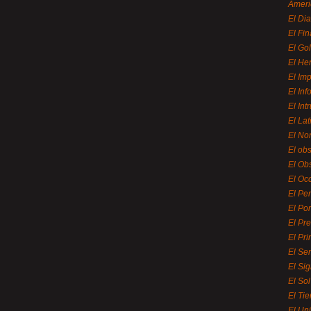
Ameri
El Di
El Fi
El Gol
El He
El Imp
El In
El Int
El La
El Nor
El ob
El Ob
El Oc
El Pe
El Por
El Pr
El Pri
El Se
El Sig
El So
El Ti
El Uni