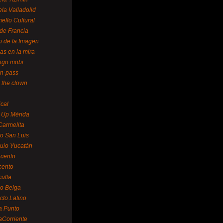
la Valladolid
ello Cultural
de Francia
o de la Imagen
as en la mira
ngo.mobi
n-pass
 the clown
ical
 Up Mérida
Carmelita
o San Luis
uio Yucatán
cento
cento
ulta
o Belga
cto Latino
a Punto
aCorriente