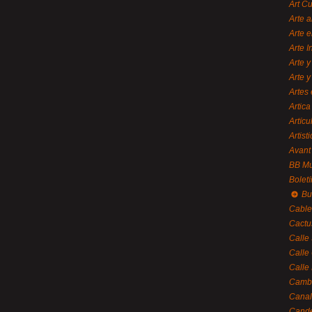
Art C
Arte a
Arte e
Arte 
Arte y
Arte y
Artes 
Artica
Artícu
Artisti
Avant
BB M
Bolet
Bu
Cable
Cactu
Calle
Calle
Calle
Cambi
Canal
Cande