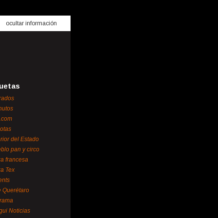
ocultar información
uetas
rados
nutos
.com
otas
erior del Estado
blo pan y circo
za francesa
za Tex
ents
 Querétaro
orama
gui Noticias