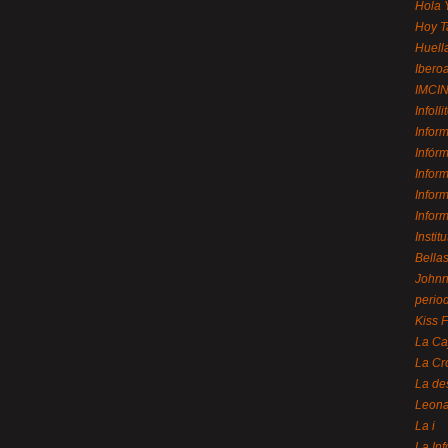
Hola 
Hoy T
Huell
Ibero
IMCI
Infolli
Infor
Infór
Infor
Infor
Infor
Instit
Bellas
Johnny
perio
Kiss 
La Ca
La Cr
La de
Leon
La i
La In