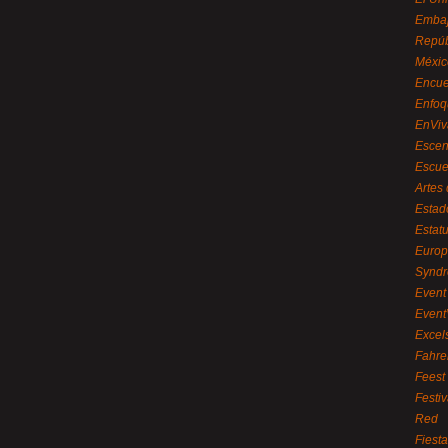
Embaj
Repúb
Méxic
Encue
Enfoq
EnViv
Escen
Escue
Artes
Estad
Estat
Euro
Syndr
Event 
Event
Excel
Fahre
Feest
Festi
Red
Fiest