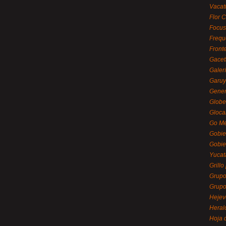
Vacat
Flor C
Focus
Frequ
Front
Gacet
Galerí
Garu
Gener
Globe
Gloca
Go Mé
Gobie
Gobie
Yucat
Grillo
Grupo
Grupo
Hejev
Heral
Hoja 