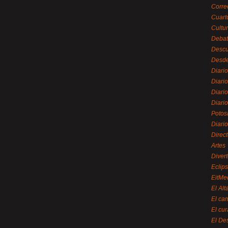
Corre
Cuart
Cultu
Debat
Desc
Desde
Diari
Diari
Diario
Diario
Potos
Diari
Direc
Artes
Divert
Eclip
EitMe
El Alt
El ca
El cu
El De