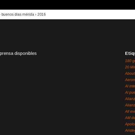
›
buenos días mérida
›
2016
 prensa disponibles
Etiq
180 g
20 Mi
About
Aeron
Al int
Al pue
Alian
Alian
All ev
AM de
Apol
Ariste