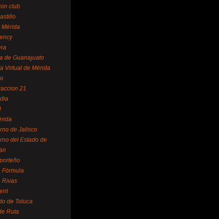
ion club
astillo
 Mérida
ency
era
a de Guanajuato
a Virtual de Mérida
yo
accion 21
dia
l
rida
rno de Jalisco
rno del Estado de
án
 porteño
 Fórmula
 Rivas
ent
do de Toluca
de Ruta