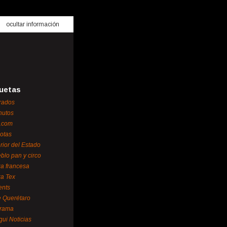
ocultar información
uetas
rados
nutos
.com
otas
erior del Estado
blo pan y circo
za francesa
za Tex
ents
 Querétaro
orama
gui Noticias