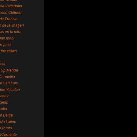
la Valladolid
ello Cultural
de Francia
o de la Imagen
as en la mira
ngo.mobi
n-pass
 the clown
ical
 Up Mérida
Carmelita
o San Luis
uio Yucatán
cento
cento
ulta
o Belga
cto Latino
a Punto
aCorriente