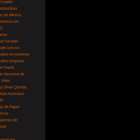
Yucatán
amaulipas
as de México
américa.net
NE
teras
mat Yucatán
mate.com.mx
mativo Al momento
mativo turquesa
me Fracto
uto Nacional de
 Artes
 Oliver Quintal,
dista mexicano
FM
ja de Papel
ónica
spensa de
ardo
formación