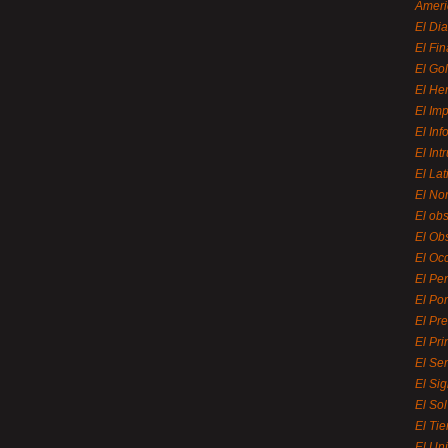
Ameri
El Di
El Fi
El Gol
El He
El Imp
El In
El Int
El La
El Nor
El ob
El Ob
El Oc
El Pe
El Por
El Pr
El Pri
El Se
El Sig
El So
El Ti
El Uni