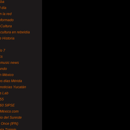
uba
l día
n la red
Informado
 Cultura
 cultura en rebeldía
e Historia
lo 7
cs
 music news
undo
ín México
s días Mérida
noticias Yucatán
s Lab
 55
 60 SIPSE
 México.com
o del Sureste
 Once (IPN)
la Tizimín