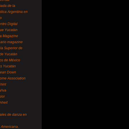
ada de la
lica Argentina en
o
ntro Digital
ue Yucatán
a Magazine
ario magazine
la Superior de
 de Yucatán
os de México
us Yucatán
pean Down
ome Association
hint
Viva
sior
nheit
vales de danza en
a Americana,