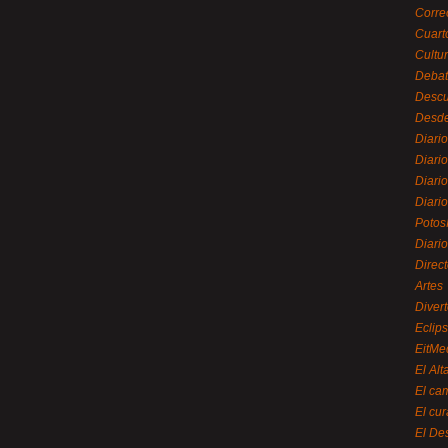
Corre
Cuart
Cultu
Debat
Desc
Desde
Diari
Diari
Diario
Diario
Potos
Diari
Direc
Artes
Divert
Eclip
EitMe
El Alt
El ca
El cu
El De