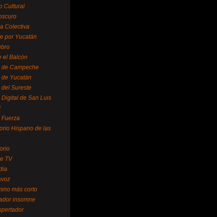
o Cultural
oscuro
ra Colectiva
e por Yucatán
ubro
 el Balcón
o de Campeche
o de Yucatán
 del Sureste
 Digital de San Luis
í
o Fuerza
torio Hispano de las
orio
se TV
dia
avoz
mino más corto
rador insomne
spertador