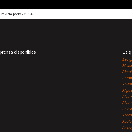
›
revista porto
›
2014
 prensa disponibles
Etiq
180 g
20 Mi
About
Aeron
Al int
Al pue
Alian
Alian
All ev
AM de
Apol
Ariste