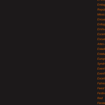
Embaj
Repúb
Méxic
Encue
Enfoq
EnViv
Escen
Escue
Artes
Estad
Estat
Euro
Syndr
Event 
Event
Excel
Fahre
Feest
Festi
Red
Fiest