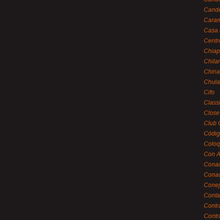
Cande
Caram
Casa 
Centr
Chiap
Chila
China
Chula
Cifo
Class
Close
Club 
Códig
Coloq
Con A
Cona
Conac
Conej
Conta
Contr
Contr