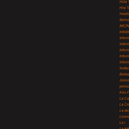
Hola 
Hoy T
Huell
Ibero
IMCI
Infolli
Infor
Infór
Infor
Infor
Infor
Instit
Bellas
Johnny
perio
Kiss 
La Ca
La Cr
La de
Leon
La i
La In