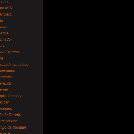
cano
ario NTR
nanciero
fo
raldo
arcial
formador
ruso
tino Expreso
te
servador yucateco
servatorio
cidental
ninsular
venir
egón Yucateco
ncipal
manario
lo de Torreón
l de México
empo de Yucatán
versal