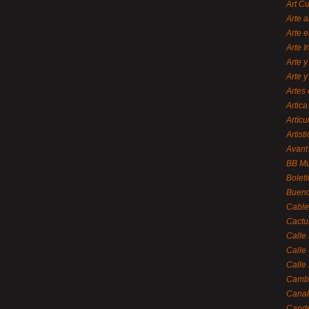
Art C
Arte a
Arte e
Arte 
Arte y
Arte y
Artes 
Artica
Artícu
Artisti
Avant
BB M
Bolet
Bueno
Cable
Cactu
Calle
Calle
Calle
Cambi
Canal
Cande