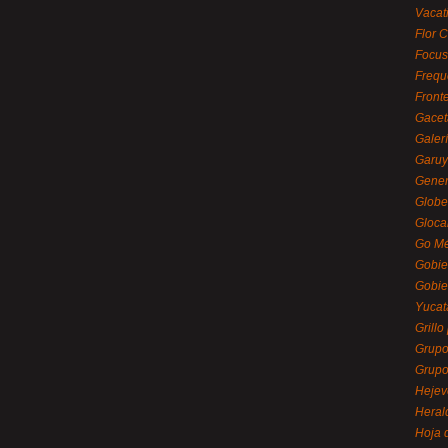
Vacat
Flor C
Focus
Frequ
Front
Gacet
Galerí
Garu
Gener
Globe
Gloca
Go Mé
Gobie
Gobie
Yucat
Grillo
Grupo
Grupo
Hejev
Heral
Hoja 