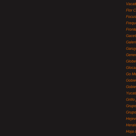
Vacat
Flor C
Focus
Frequ
Front
Gacet
Galerí
Garu
Gener
Globe
Gloca
Go Mé
Gobie
Gobie
Yucat
Grillo
Grupo
Grupo
Hejev
Heral
Hoja 