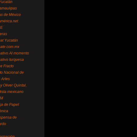
Yucatán
amaulipas
as de México
américa.net
NE
teras
mat Yucatán
mate.com.mx
mativo Al momento
mativo turquesa
me Fracto
uto Nacional de
 Artes
 Oliver Quintal,
dista mexicano
FM
ja de Papel
ónica
spensa de
ardo
formación