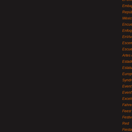
Embaj
Repúb
Méxic
Encue
Enfoq
EnViv
Escen
Escue
Artes
Estad
Estat
Euro
Syndr
Event 
Event
Excel
Fahre
Feest
Festi
Red
Fiest