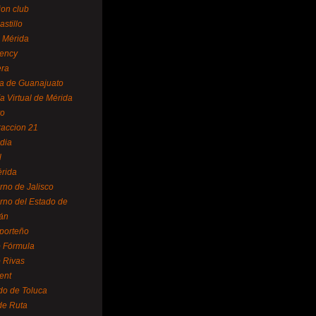
ion club
astillo
 Mérida
ency
era
a de Guanajuato
a Virtual de Mérida
yo
accion 21
dia
l
rida
rno de Jalisco
rno del Estado de
án
 porteño
 Fórmula
 Rivas
ent
do de Toluca
de Ruta