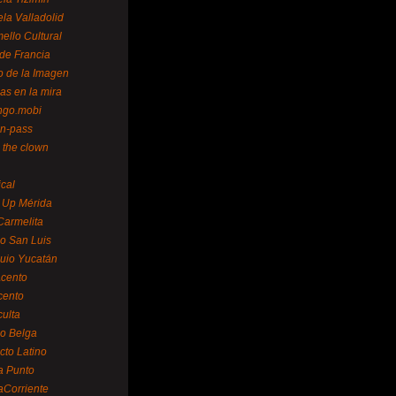
la Valladolid
ello Cultural
de Francia
o de la Imagen
as en la mira
ngo.mobi
n-pass
 the clown
ical
 Up Mérida
Carmelita
o San Luis
uio Yucatán
cento
cento
ulta
o Belga
cto Latino
a Punto
aCorriente