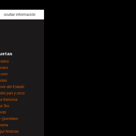
ocultar información
uetas
rados
nutos
.com
otas
erior del Estado
blo pan y circo
za francesa
za Tex
ents
 Querétaro
orama
gui Noticias