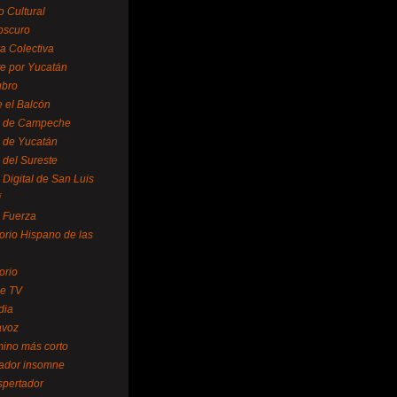
o Cultural
oscuro
ra Colectiva
e por Yucatán
ubro
 el Balcón
o de Campeche
o de Yucatán
 del Sureste
 Digital de San Luis
í
o Fuerza
torio Hispano de las
orio
se TV
dia
avoz
mino más corto
rador insomne
spertador