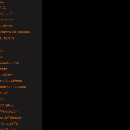
uba
l día
n la red
Informado
 Cultura
 cultura en rebeldía
e Historia
lo 7
cs
 music news
undo
ín México
s días Mérida
noticias Yucatán
s Lab
 55
 60 SIPSE
 México.com
o del Sureste
 Once (IPN)
la Tizimín