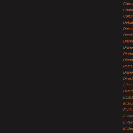
Corre
Cuart
Cultu
Debat
Desc
Desde
Diari
Diari
Diario
Diario
Potos
Diari
Direc
Artes
Divert
Eclip
EitMe
El Alt
El ca
El cu
El De