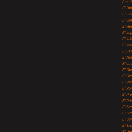
Ameri
El Di
El Fi
El Gol
El He
El Imp
El In
El Int
El La
El Nor
El ob
El Ob
El Oc
El Pe
El Por
El Pr
El Pri
El Se
El Sig
El So
El Ti
El Uni