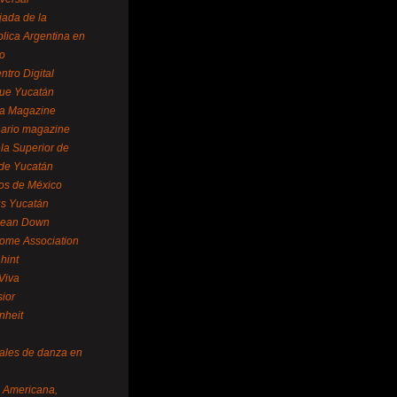
ada de la
lica Argentina en
o
ntro Digital
ue Yucatán
a Magazine
ario magazine
la Superior de
 de Yucatán
os de México
us Yucatán
pean Down
ome Association
hint
Viva
sior
nheit
vales de danza en
a Americana,