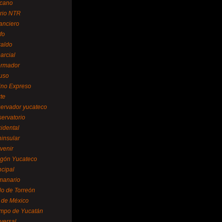
cano
ario NTR
nanciero
fo
raldo
arcial
formador
ruso
tino Expreso
te
servador yucateco
servatorio
cidental
ninsular
venir
egón Yucateco
ncipal
manario
lo de Torreón
l de México
empo de Yucatán
versal