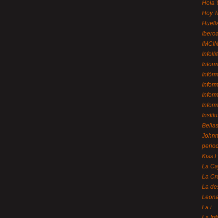
Hola 
Hoy T
Huell
Ibero
IMCI
Infolli
Infor
Infór
Infor
Infor
Infor
Instit
Bellas
Johnny
perio
Kiss 
La Ca
La Cr
La de
Leon
La i
La In