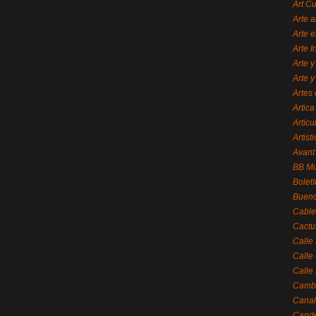
Art C
Arte a
Arte e
Arte 
Arte y
Arte y
Artes 
Artica
Artícu
Artisti
Avant
BB M
Bolet
Bueno
Cable
Cactu
Calle
Calle
Calle
Cambi
Canal
Cande