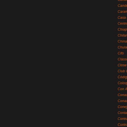
Cande
Caram
Casa 
Centr
Chiap
Chila
China
Chula
Cifo
Class
Close
Club 
Códig
Coloq
Con A
Cona
Conac
Conej
Conta
Contr
Contr