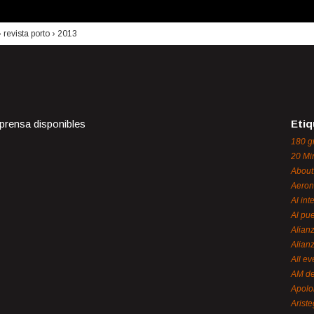
›
revista porto
›
2013
 prensa disponibles
Etiq
180 g
20 Mi
About
Aeron
Al int
Al pue
Alian
Alian
All ev
AM de
Apol
Ariste