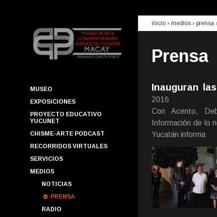
inicio
› medios ›
prensa
Prensa
Inauguran la
MUSEO
2016
EXPOSICIONES
Con Acento, Deb
PROYECTO EDUCATIVO
YUCUNET
Información de lo 
CHISME-ARTE PODCAST
Yucatán informa
RECORRIDOS VIRTUALES
SERVICIOS
MEDIOS
NOTICIAS
PRENSA
RADIO