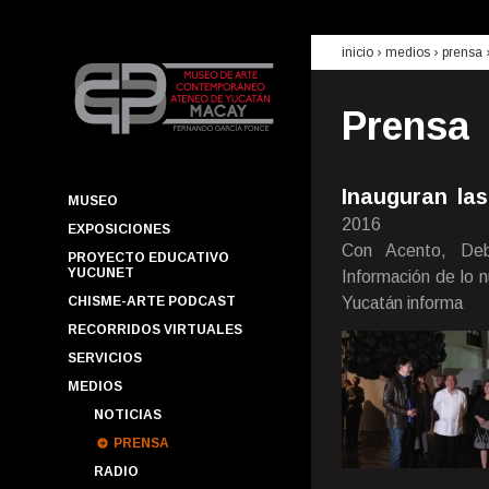
inicio
› medios ›
prensa
Prensa
Inauguran la
MUSEO
2016
EXPOSICIONES
Con Acento, Deb
PROYECTO EDUCATIVO
YUCUNET
Información de lo 
CHISME-ARTE PODCAST
Yucatán informa
RECORRIDOS VIRTUALES
SERVICIOS
MEDIOS
NOTICIAS
PRENSA
RADIO