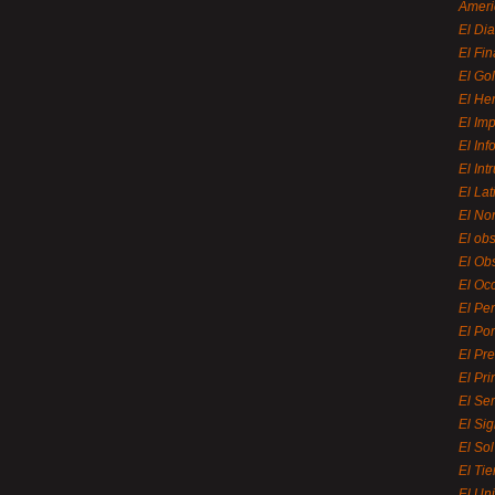
Ameri
El Di
El Fi
El Gol
El He
El Imp
El In
El Int
El La
El Nor
El ob
El Ob
El Oc
El Pe
El Por
El Pr
El Pri
El Se
El Sig
El So
El Ti
El Uni