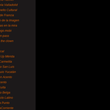
la Valladolid
ello Cultural
de Francia
o de la Imagen
as en la mira
ngo.mobi
n-pass
 the clown
ical
 Up Mérida
Carmelita
o San Luis
uio Yucatán
n Acento
cento
ulta
o Belga
cto Latino
a Punto
aCorriente