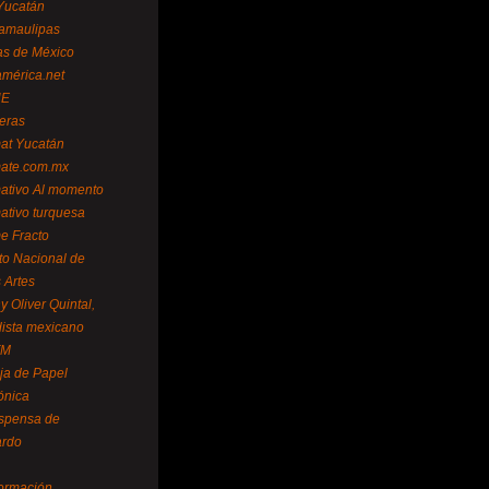
Yucatán
amaulipas
as de México
américa.net
NE
teras
mat Yucatán
mate.com.mx
mativo Al momento
mativo turquesa
me Fracto
uto Nacional de
 Artes
 Oliver Quintal,
dista mexicano
FM
ja de Papel
ónica
spensa de
ardo
formación