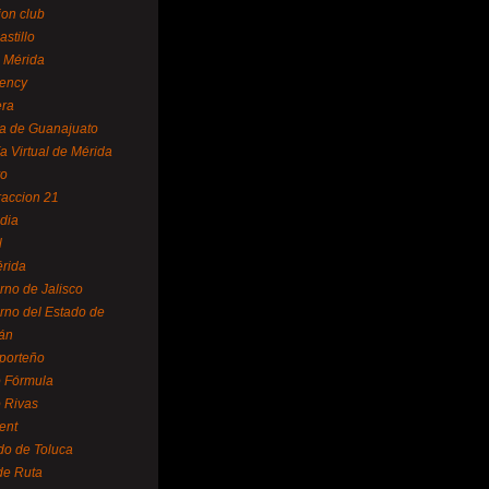
ion club
astillo
 Mérida
ency
era
a de Guanajuato
a Virtual de Mérida
yo
accion 21
dia
l
rida
rno de Jalisco
rno del Estado de
án
 porteño
 Fórmula
 Rivas
ent
do de Toluca
de Ruta