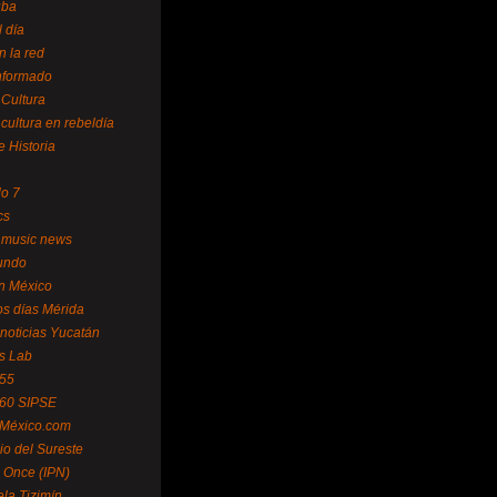
uba
l día
n la red
Informado
 Cultura
 cultura en rebeldía
e Historia
lo 7
cs
 music news
undo
ín México
s días Mérida
noticias Yucatán
s Lab
 55
 60 SIPSE
 México.com
o del Sureste
 Once (IPN)
la Tizimín