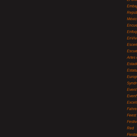
Embaj
Repúb
Méxic
Encue
Enfoq
EnViv
Escen
Escue
Artes
Estad
Estat
Euro
Syndr
Event 
Event
Excel
Fahre
Feest
Festi
Red
Fiest