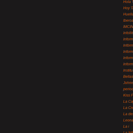
Hola 
Hoy T
Huell
Ibero
IMCI
Infolli
Infor
Infór
Infor
Infor
Infor
Instit
Bellas
Johnny
perio
Kiss 
La Ca
La Cr
La de
Leon
La i
La In