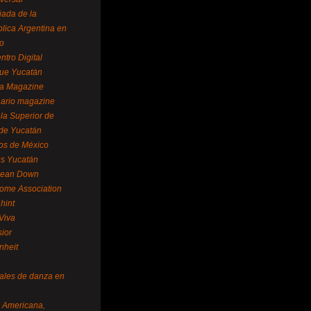
ada de la
lica Argentina en
o
ntro Digital
ue Yucatán
a Magazine
ario magazine
la Superior de
 de Yucatán
os de México
us Yucatán
pean Down
ome Association
hint
Viva
sior
nheit
vales de danza en
a Americana,