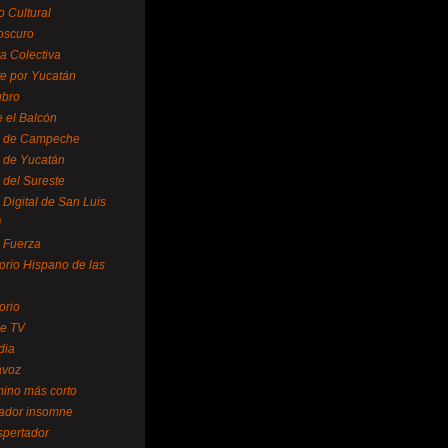
o Cultural
oscuro
ra Colectiva
e por Yucatán
ubro
 el Balcón
o de Campeche
o de Yucatán
 del Sureste
 Digital de San Luis
í
o Fuerza
torio Hispano de las
orio
se TV
dia
avoz
mino más corto
rador insomne
spertador