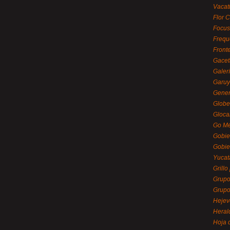
Vacat
Flor C
Focus
Frequ
Front
Gacet
Galerí
Garu
Gener
Globe
Gloca
Go Mé
Gobie
Gobie
Yucat
Grillo
Grupo
Grupo
Hejev
Heral
Hoja 