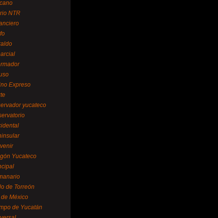
cano
ario NTR
nanciero
fo
raldo
arcial
formador
ruso
tino Expreso
te
servador yucateco
servatorio
cidental
ninsular
venir
egón Yucateco
ncipal
manario
lo de Torreón
l de México
empo de Yucatán
versal