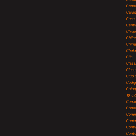
Cande
Caram
Casa 
Centr
Chiap
Chila
China
Chula
Cifo
Class
Close
Club 
Códig
Coloq
Co
Cona
Conac
Conej
Conta
Contr
Contr