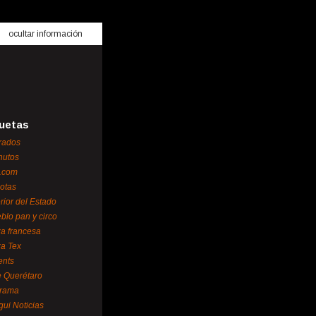
ocultar información
uetas
rados
nutos
.com
otas
erior del Estado
blo pan y circo
za francesa
za Tex
ents
 Querétaro
orama
gui Noticias