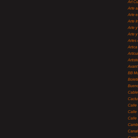
Art C
Arte a
Arte e
Arte 
Arte y
Arte y
Artes 
Artica
Artícu
Artisti
Avant
BB M
Bolet
Bueno
Cable
Cactu
Calle
Calle
Calle
Cambi
Canal
Cande