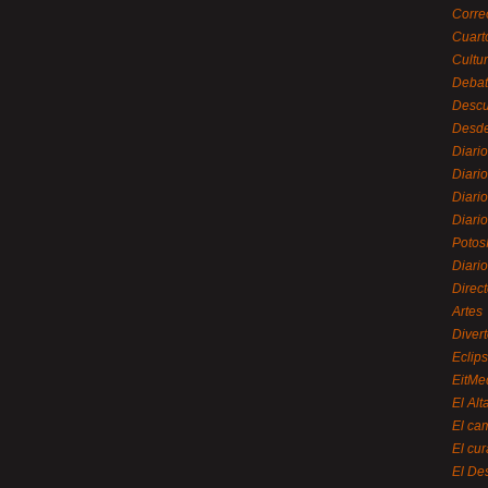
Corre
Cuart
Cultu
Debat
Desc
Desde
Diari
Diari
Diario
Diario
Potos
Diari
Direc
Artes
Divert
Eclip
EitMe
El Alt
El ca
El cu
El De