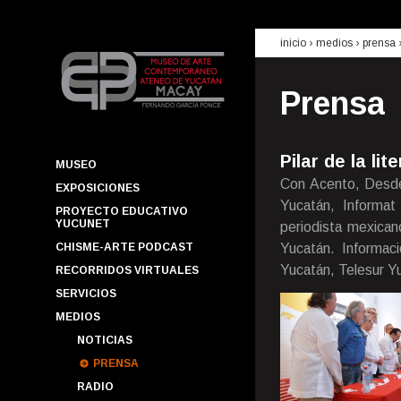
inicio
› medios ›
prensa
Prensa
Pilar de la lit
MUSEO
Con Acento, Desde
EXPOSICIONES
Yucatán, Informat 
PROYECTO EDUCATIVO
YUCUNET
periodista mexica
CHISME-ARTE PODCAST
Yucatán. Informac
Yucatán, Telesur Y
RECORRIDOS VIRTUALES
SERVICIOS
MEDIOS
NOTICIAS
PRENSA
RADIO