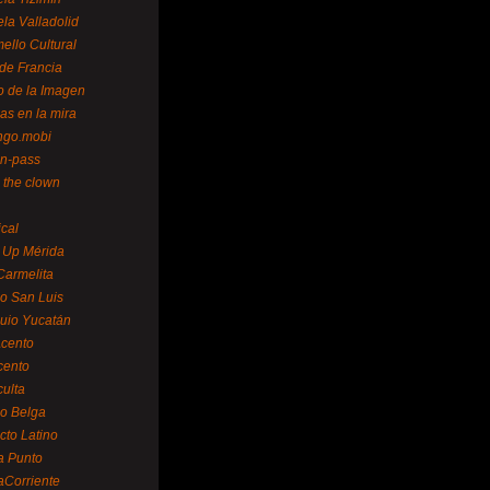
la Valladolid
ello Cultural
de Francia
o de la Imagen
as en la mira
ngo.mobi
n-pass
 the clown
ical
 Up Mérida
Carmelita
o San Luis
uio Yucatán
cento
cento
ulta
o Belga
cto Latino
a Punto
aCorriente