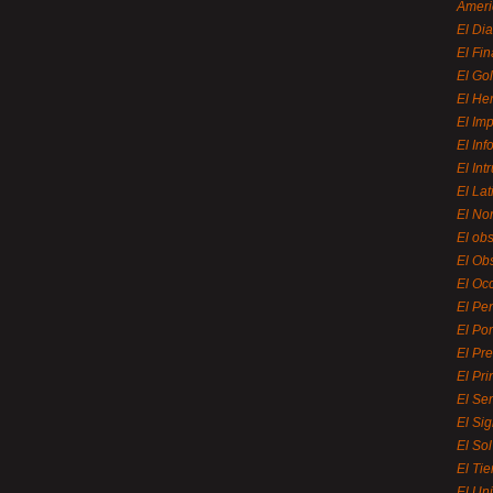
Ameri
El Di
El Fi
El Gol
El He
El Imp
El In
El Int
El La
El Nor
El ob
El Ob
El Oc
El Pe
El Por
El Pr
El Pri
El Se
El Sig
El So
El Ti
El Uni