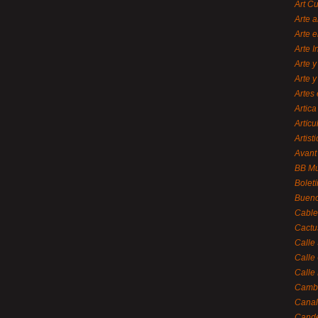
Art C
Arte a
Arte e
Arte 
Arte y
Arte y
Artes 
Artica
Artícu
Artisti
Avant
BB M
Bolet
Bueno
Cable
Cactu
Calle
Calle
Calle
Cambi
Canal
Cande