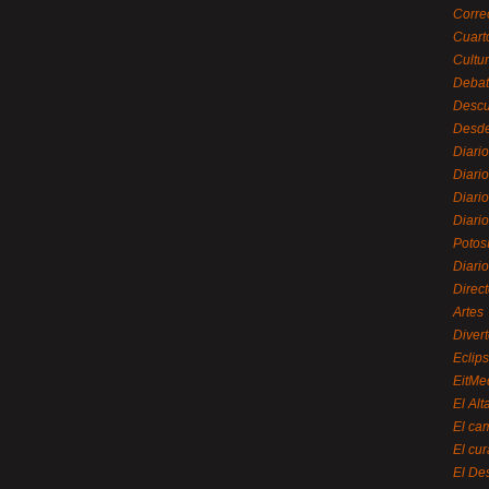
Corre
Cuart
Cultu
Debat
Desc
Desde
Diari
Diari
Diario
Diario
Potos
Diari
Direc
Artes
Divert
Eclip
EitMe
El Alt
El ca
El cu
El De