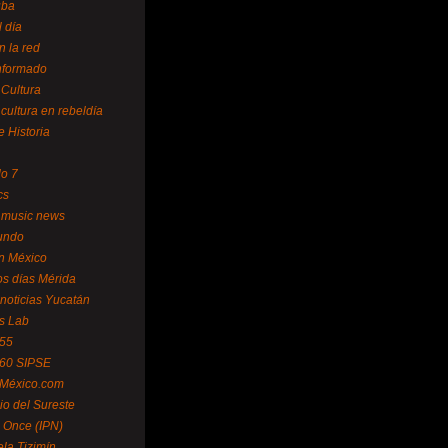
uba
l día
n la red
Informado
 Cultura
 cultura en rebeldía
e Historia
lo 7
cs
 music news
undo
ín México
s días Mérida
noticias Yucatán
s Lab
 55
 60 SIPSE
 México.com
o del Sureste
 Once (IPN)
la Tizimín