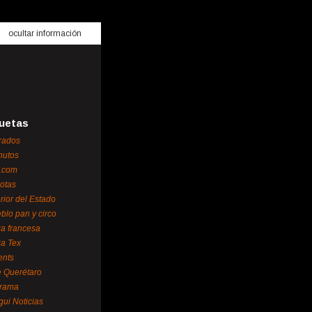
ocultar información
uetas
rados
nutos
.com
otas
erior del Estado
blo pan y circo
za francesa
za Tex
ents
 Querétaro
orama
gui Noticias