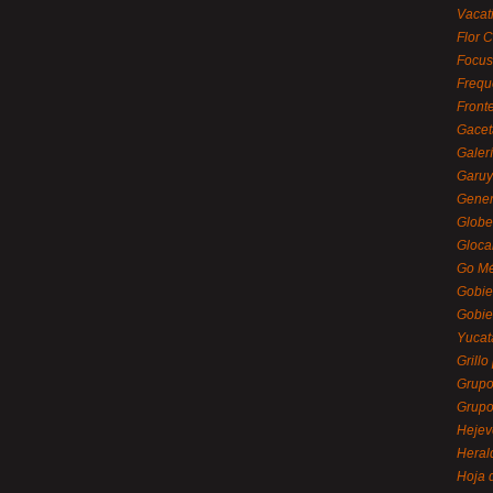
Vacat
Flor C
Focus
Frequ
Front
Gacet
Galerí
Garu
Gener
Globe
Gloca
Go Mé
Gobie
Gobie
Yucat
Grillo
Grupo
Grupo
Hejev
Heral
Hoja 