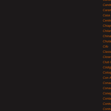
Cande
Caram
Casa 
Centr
Chiap
Chila
China
Chula
Cifo
Class
Close
Club 
Códig
Coloq
Con A
Cona
Conac
Conej
Conta
Contr
Contr