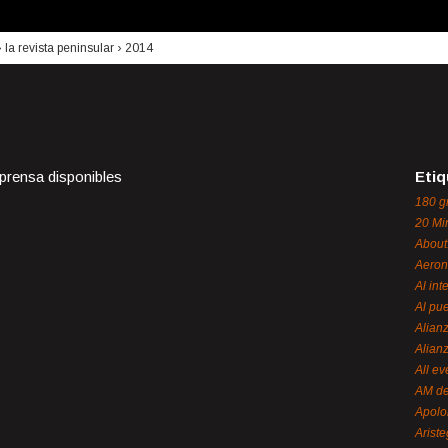
›
la revista peninsular
›
2014
 prensa disponibles
Etiq
180 g
20 Mi
About
Aeron
Al int
Al pue
Alian
Alian
All ev
AM de
Apol
Ariste