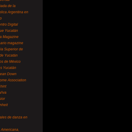
ada de la
lica Argentina en
o
ntro Digital
ue Yucatán
a Magazine
ario magazine
la Superior de
 de Yucatán
os de México
us Yucatán
pean Down
ome Association
hint
Viva
sior
nheit
vales de danza en
a Americana,