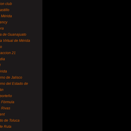
ion club
astillo
 Mérida
ency
era
a de Guanajuato
a Virtual de Mérida
yo
accion 21
dia
l
rida
rno de Jalisco
rno del Estado de
án
 porteño
 Fórmula
 Rivas
ent
do de Toluca
de Ruta