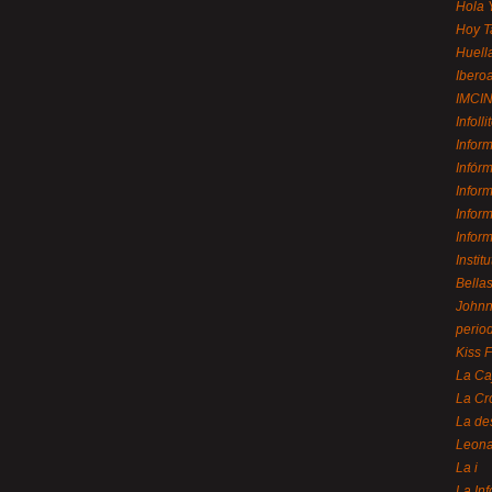
Hola 
Hoy T
Huell
Ibero
IMCI
Infolli
Infor
Infór
Infor
Infor
Infor
Instit
Bellas
Johnny
perio
Kiss 
La Ca
La Cr
La de
Leon
La i
La In