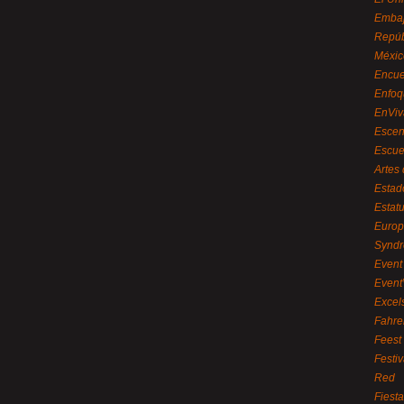
Embaj
Repúb
Méxic
Encue
Enfoq
EnViv
Escen
Escue
Artes
Estad
Estat
Euro
Syndr
Event 
Event
Excel
Fahre
Feest
Festi
Red
Fiest