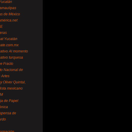
Yucatán
amaulipas
as de México
américa.net
NE
teras
mat Yucatán
mate.com.mx
mativo Al momento
mativo turquesa
me Fracto
uto Nacional de
 Artes
 Oliver Quintal,
dista mexicano
FM
ja de Papel
ónica
spensa de
ardo
formación