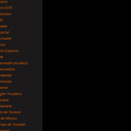
cano
ario NTR
nanciero
fo
raldo
arcial
formador
ruso
tino Expreso
te
servador yucateco
servatorio
cidental
ninsular
venir
egón Yucateco
ncipal
manario
lo de Torreón
l de México
empo de Yucatán
versal