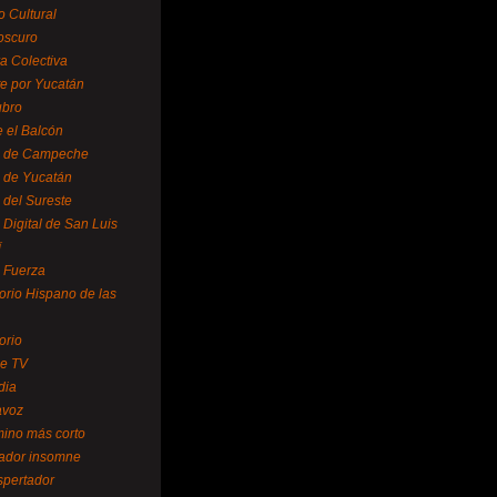
o Cultural
oscuro
ra Colectiva
e por Yucatán
ubro
 el Balcón
o de Campeche
o de Yucatán
 del Sureste
 Digital de San Luis
í
o Fuerza
torio Hispano de las
orio
se TV
dia
avoz
mino más corto
rador insomne
spertador