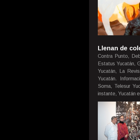
Llenan de col
Contra Punto, Deb
Estatus Yucatán, G
Yucatán, La Revist
Yucatán. Informac
Soma, Telesur Yuca
instante, Yucatán e