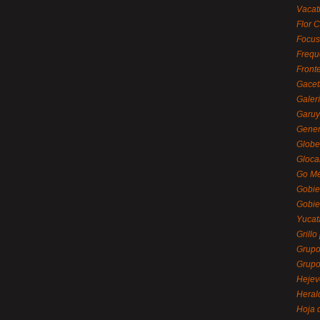
Vacat
Flor C
Focus
Frequ
Front
Gacet
Galerí
Garu
Gener
Globe
Gloca
Go Mé
Gobie
Gobie
Yucat
Grillo
Grupo
Grupo
Hejev
Heral
Hoja 