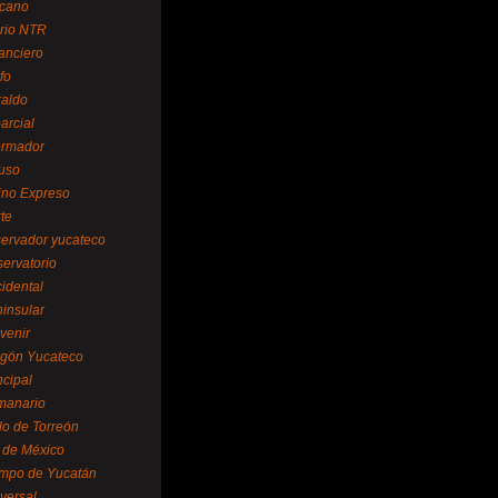
cano
ario NTR
nanciero
fo
raldo
arcial
formador
ruso
tino Expreso
te
servador yucateco
servatorio
cidental
ninsular
venir
egón Yucateco
ncipal
manario
lo de Torreón
l de México
empo de Yucatán
versal