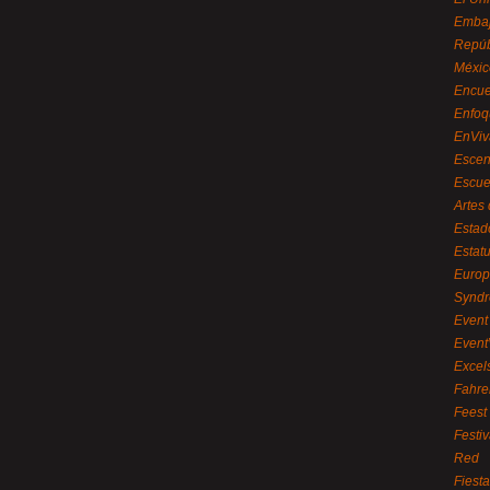
Embaj
Repúb
Méxic
Encue
Enfoq
EnViv
Escen
Escue
Artes
Estad
Estat
Euro
Syndr
Event 
Event
Excel
Fahre
Feest
Festi
Red
Fiest