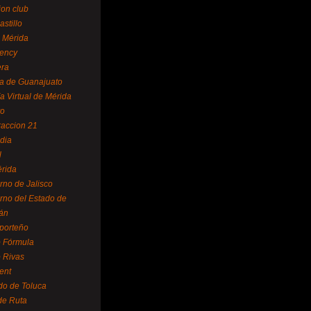
ion club
astillo
 Mérida
ency
era
a de Guanajuato
a Virtual de Mérida
yo
accion 21
dia
l
rida
rno de Jalisco
rno del Estado de
án
 porteño
 Fórmula
 Rivas
ent
do de Toluca
de Ruta