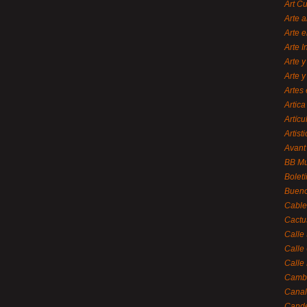
Art C
Arte a
Arte e
Arte 
Arte y
Arte y
Artes 
Artica
Artícu
Artisti
Avant
BB M
Bolet
Bueno
Cable
Cactu
Calle
Calle
Calle
Cambi
Canal
Cande