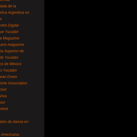
ada de la
lica Argentina en
o
ntro Digital
ue Yucatán
a Magazine
ario magazine
la Superior de
 de Yucatán
os de México
us Yucatán
pean Down
ome Association
hint
Viva
sior
nheit
vales de danza en
a Americana,