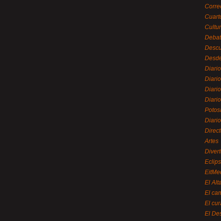
Corre
Cuart
Cultu
Debat
Desc
Desde
Diari
Diari
Diario
Diario
Potos
Diari
Direc
Artes
Divert
Eclip
EitMe
El Alt
El ca
El cu
El De