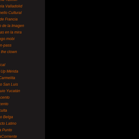
la Valladolid
ello Cultural
de Francia
o de la Imagen
as en la mira
ngo.mobi
n-pass
 the clown
ical
 Up Mérida
Carmelita
o San Luis
uio Yucatán
cento
cento
ulta
o Belga
cto Latino
a Punto
aCorriente