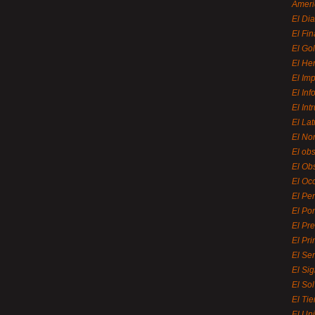
Ameri
El Di
El Fi
El Gol
El He
El Imp
El In
El Int
El La
El Nor
El ob
El Ob
El Oc
El Pe
El Por
El Pr
El Pri
El Se
El Sig
El So
El Ti
El Uni