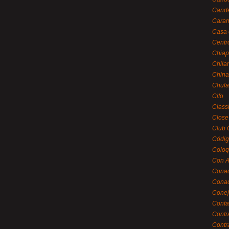
Cande
Caram
Casa 
Centr
Chiap
Chila
China
Chula
Cifo
Class
Close
Club 
Códig
Coloq
Con A
Cona
Conac
Conej
Conta
Contr
Contr