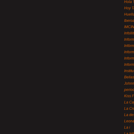
Hola 
Hoy T
Huell
Ibero
IMCI
Infolli
Infor
Infór
Infor
Infor
Infor
Instit
Bellas
Johnny
perio
Kiss 
La Ca
La Cr
La de
Leon
La i
La In