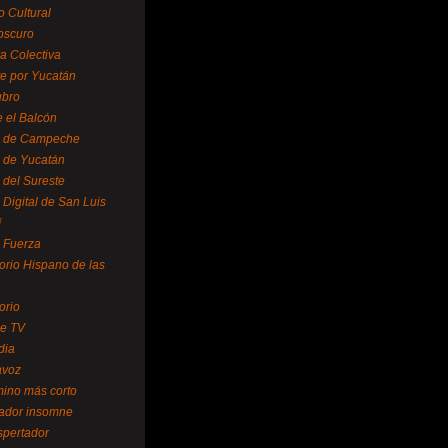
o Cultural
oscuro
ra Colectiva
e por Yucatán
ubro
 el Balcón
o de Campeche
o de Yucatán
 del Sureste
 Digital de San Luis
í
o Fuerza
torio Hispano de las
orio
se TV
dia
avoz
mino más corto
rador insomne
spertador