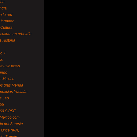
uba
l día
n la red
Informado
 Cultura
 cultura en rebeldía
e Historia
lo 7
cs
 music news
undo
ín México
s días Mérida
noticias Yucatán
s Lab
 55
 60 SIPSE
 México.com
o del Sureste
 Once (IPN)
la Tizimín