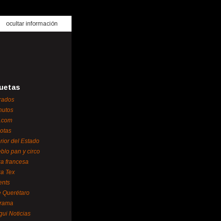
ocultar información
uetas
rados
nutos
.com
otas
erior del Estado
blo pan y circo
za francesa
za Tex
ents
 Querétaro
orama
gui Noticias