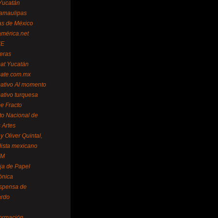
Yucatán
amaulipas
as de México
américa.net
NE
teras
mat Yucatán
mate.com.mx
mativo Al momento
mativo turquesa
me Fracto
uto Nacional de
 Artes
 Oliver Quintal,
dista mexicano
FM
ja de Papel
ónica
spensa de
ardo
formación