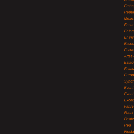
Embaj
Repúb
Méxic
Encue
Enfoq
EnViv
Escen
Escue
Artes
Estad
Estat
Euro
Syndr
Event 
Event
Excel
Fahre
Feest
Festi
Red
Fiest