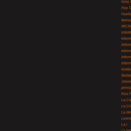
Hola 
Hoy T
Huell
Ibero
IMCI
Infolli
Infor
Infór
Infor
Infor
Infor
Instit
Bellas
Johnny
perio
Kiss 
La Ca
La Cr
La de
Leon
La i
La In