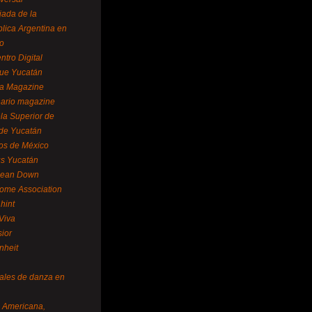
ada de la
lica Argentina en
o
ntro Digital
ue Yucatán
a Magazine
ario magazine
la Superior de
 de Yucatán
os de México
us Yucatán
pean Down
ome Association
hint
Viva
sior
nheit
vales de danza en
a Americana,