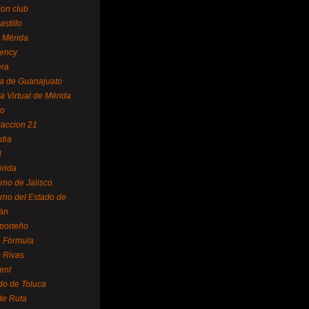
ion club
astillo
 Mérida
ency
era
a de Guanajuato
a Virtual de Mérida
yo
accion 21
dia
l
rida
rno de Jalisco
rno del Estado de
án
 porteño
 Fórmula
 Rivas
ent
do de Toluca
de Ruta