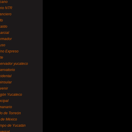
cano
ario NTR
nanciero
fo
raldo
arcial
formador
ruso
tino Expreso
te
servador yucateco
servatorio
cidental
ninsular
venir
egón Yucateco
ncipal
manario
lo de Torreón
l de México
empo de Yucatán
versal