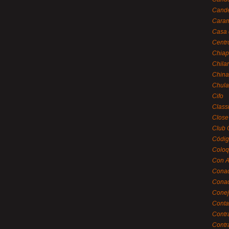
Cande
Caram
Casa 
Centr
Chiap
Chila
China
Chula
Cifo
Class
Close
Club 
Códig
Coloq
Con A
Cona
Conac
Conej
Conta
Contr
Contr