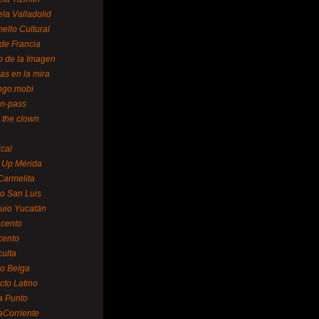
la Valladolid
ello Cultural
de Francia
o de la Imagen
as en la mira
ngo.mobi
n-pass
 the clown
ical
 Up Mérida
Carmelita
o San Luis
uio Yucatán
cento
cento
ulta
o Belga
cto Latino
a Punto
aCorriente