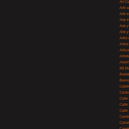
Art C
Arte a
Arte e
Arte 
Arte y
Arte y
Artes 
Artica
Artícu
Artisti
Avant
BB M
Bolet
Bueno
Cable
Cactu
Calle
Calle
Calle
Cambi
Canal
Cande