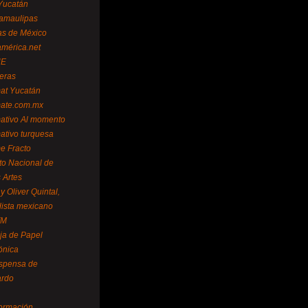
Yucatán
amaulipas
as de México
américa.net
NE
teras
mat Yucatán
mate.com.mx
mativo Al momento
mativo turquesa
me Fracto
uto Nacional de
 Artes
 Oliver Quintal,
dista mexicano
FM
ja de Papel
ónica
spensa de
ardo
formación