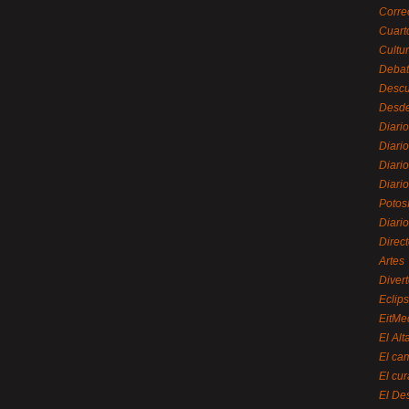
Corre
Cuart
Cultu
Debat
Desc
Desde
Diari
Diari
Diario
Diario
Potos
Diari
Direc
Artes
Divert
Eclip
EitMe
El Alt
El ca
El cu
El De