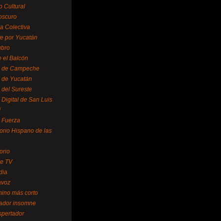
o Cultural
oscuro
ra Colectiva
e por Yucatán
ubro
 el Balcón
o de Campeche
o de Yucatán
 del Sureste
 Digital de San Luis
í
o Fuerza
torio Hispano de las
orio
se TV
dia
avoz
mino más corto
rador insomne
spertador