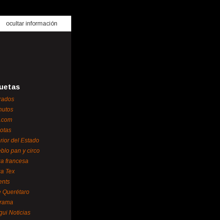
ocultar información
uetas
rados
nutos
.com
otas
erior del Estado
blo pan y circo
za francesa
za Tex
ents
 Querétaro
orama
gui Noticias