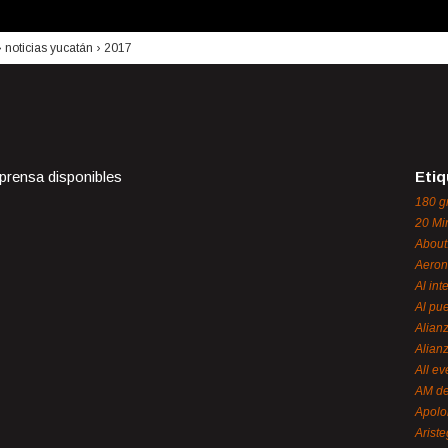
›
noticias yucatán
›
2017
 prensa disponibles
Etiq
180 g
20 Mi
About
Aeron
Al int
Al pue
Alian
Alian
All ev
AM de
Apol
Ariste