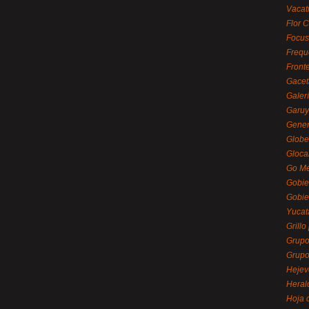
Vacat
Flor C
Focus
Frequ
Front
Gacet
Galerí
Garu
Gener
Globe
Gloca
Go Mé
Gobie
Gobie
Yucat
Grillo
Grupo
Grupo
Hejev
Heral
Hoja 