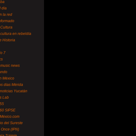
uba
l día
n la red
Informado
 Cultura
 cultura en rebeldía
e Historia
lo 7
cs
 music news
undo
ín México
s días Mérida
noticias Yucatán
s Lab
 55
 60 SIPSE
 México.com
o del Sureste
 Once (IPN)
la Tizimín