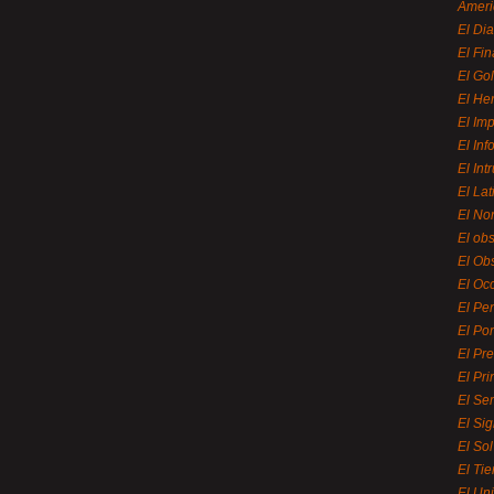
Ameri
El Di
El Fi
El Gol
El He
El Imp
El In
El Int
El La
El Nor
El ob
El Ob
El Oc
El Pe
El Por
El Pr
El Pri
El Se
El Sig
El So
El Ti
El Uni