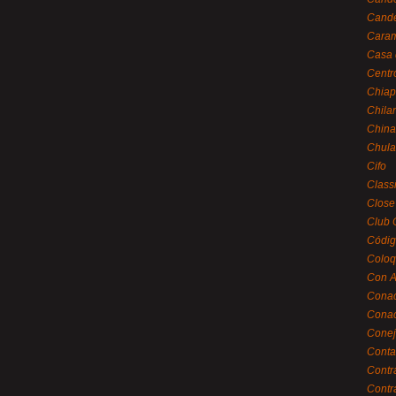
Cande
Caram
Casa 
Centr
Chiap
Chila
China
Chula
Cifo
Class
Close
Club 
Códig
Coloq
Con A
Cona
Conac
Conej
Conta
Contr
Contr