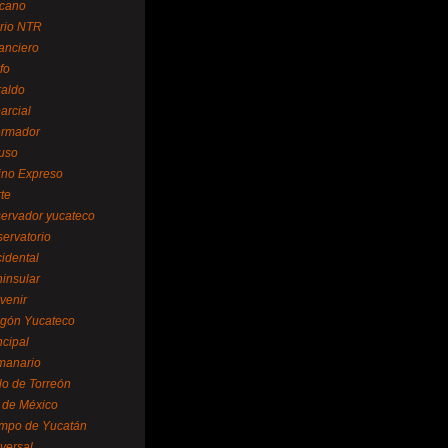
cano
ario NTR
nanciero
fo
raldo
arcial
formador
ruso
tino Expreso
te
servador yucateco
servatorio
cidental
ninsular
venir
egón Yucateco
ncipal
manario
lo de Torreón
l de México
empo de Yucatán
versal