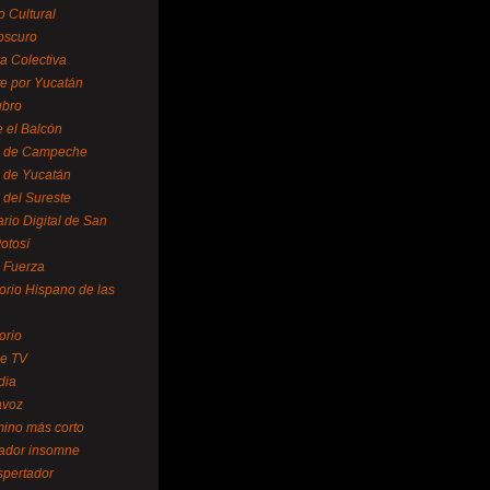
o Cultural
oscuro
ra Colectiva
e por Yucatán
ubro
 el Balcón
o de Campeche
o de Yucatán
 del Sureste
ario Digital de San
otosí
o Fuerza
torio Hispano de las
orio
se TV
dia
avoz
mino más corto
rador insomne
spertador