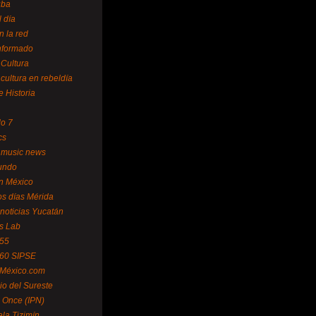
uba
l día
n la red
Informado
 Cultura
 cultura en rebeldía
e Historia
lo 7
cs
 music news
undo
ín México
s días Mérida
noticias Yucatán
s Lab
 55
 60 SIPSE
 México.com
o del Sureste
 Once (IPN)
la Tizimín