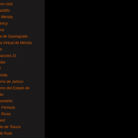
ion club
astillo
 Mérida
ency
era
a de Guanajuato
a Virtual de Mérida
yo
accion 21
dia
l
rida
rno de Jalisco
rno del Estado de
án
 porteño
 Fórmula
 Rivas
ent
do de Toluca
de Ruta