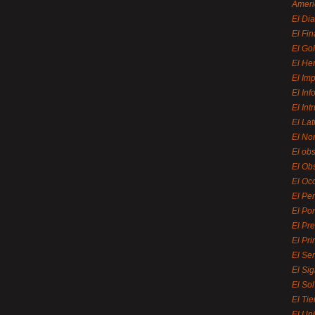
Ameri
El Di
El Fi
El Gol
El He
El Imp
El In
El Int
El La
El Nor
El ob
El Ob
El Oc
El Pe
El Por
El Pr
El Pri
El Se
El Sig
El So
El Ti
El Uni