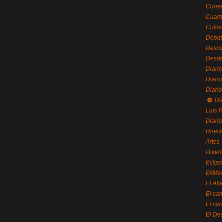
Corre
Cuart
Cultu
Debat
Desc
Desde
Diari
Diari
Diario
Di
Luis P
Diari
Direc
Artes
Divert
Eclip
EitMe
El Alt
El ca
El cu
El De