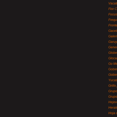
Vacat
Flor C
Focus
Frequ
Front
Gacet
Galerí
Garu
Gener
Globe
Gloca
Go Mé
Gobie
Gobie
Yucat
Grillo
Grupo
Grupo
Hejev
Heral
Hoja 