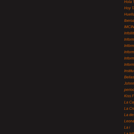
Hola 
Hoy T
Huell
Ibero
IMCI
Infolli
Infor
Infór
Infor
Infor
Infor
Instit
Bellas
Johnny
perio
Kiss 
La Ca
La Cr
La de
Leon
La i
La In