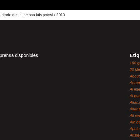
›
diario digital de san luis potosí
›
2013
 prensa disponibles
Etiq
180 g
20 Mi
About
Aeron
Al int
Al pue
Alian
Alian
All ev
AM de
Apol
Ariste