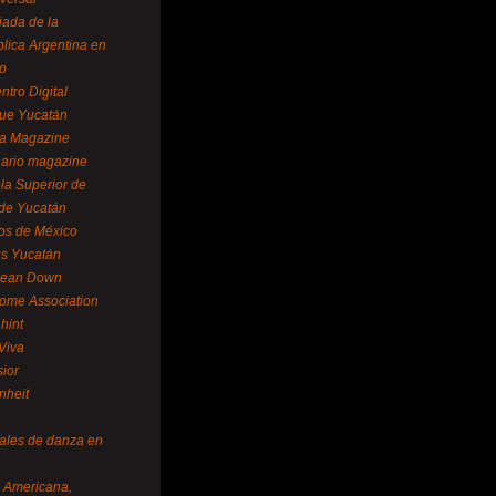
ada de la
lica Argentina en
o
ntro Digital
ue Yucatán
a Magazine
ario magazine
la Superior de
 de Yucatán
os de México
us Yucatán
pean Down
ome Association
hint
Viva
sior
nheit
vales de danza en
a Americana,