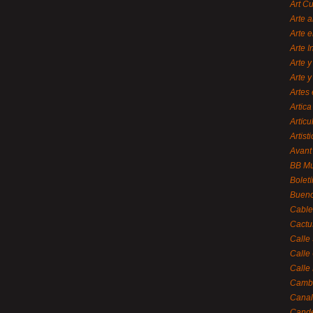
Art C
Arte a
Arte e
Arte 
Arte y
Arte y
Artes 
Artica
Artícu
Artisti
Avant
BB M
Bolet
Bueno
Cable
Cactu
Calle
Calle
Calle
Cambi
Canal
Cande