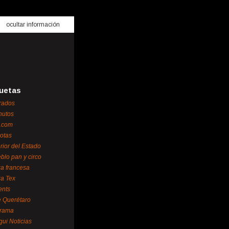
ocultar información
uetas
rados
nutos
.com
otas
erior del Estado
blo pan y circo
za francesa
za Tex
ents
 Querétaro
orama
gui Noticias