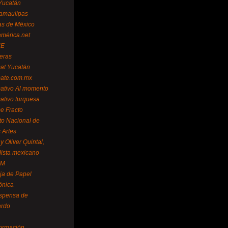
Yucatán
amaulipas
as de México
américa.net
NE
teras
mat Yucatán
mate.com.mx
mativo Al momento
mativo turquesa
me Fracto
uto Nacional de
 Artes
 Oliver Quintal,
dista mexicano
FM
ja de Papel
ónica
spensa de
ardo
formación