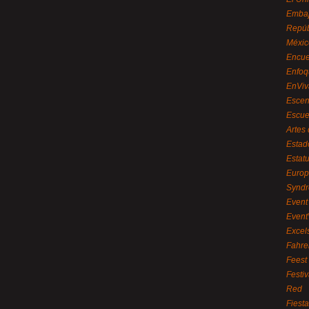
Embaj
Repúb
Méxic
Encue
Enfoq
EnViv
Escen
Escue
Artes
Estad
Estat
Euro
Syndr
Event 
Event
Excel
Fahre
Feest
Festi
Red
Fiest