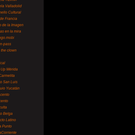
la Valladolid
ello Cultural
de Francia
o de la Imagen
as en la mira
ngo.mobi
n-pass
 the clown
ical
 Up Mérida
Carmelita
o San Luis
uio Yucatán
cento
cento
ulta
o Belga
cto Latino
a Punto
aCorriente