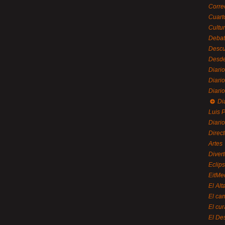
Corre
Cuart
Cultu
Debat
Desc
Desde
Diari
Diari
Diario
Di
Luis P
Diari
Direc
Artes
Divert
Eclip
EitMe
El Alt
El ca
El cu
El De