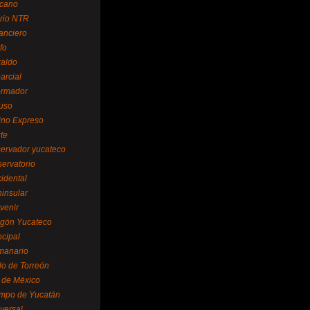
cano
ario NTR
nanciero
fo
raldo
arcial
formador
ruso
tino Expreso
te
servador yucateco
servatorio
cidental
ninsular
venir
egón Yucateco
ncipal
manario
lo de Torreón
l de México
empo de Yucatán
versal