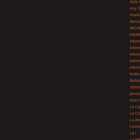
Hola 
Hoy T
Huell
Ibero
IMCI
Infolli
Infor
Infór
Infor
Infor
Infor
Instit
Bellas
Johnny
perio
Kiss 
La Ca
La Cr
La de
Leon
La i
La In