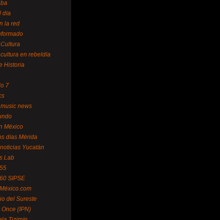
uba
l día
n la red
Informado
 Cultura
 cultura en rebeldía
e Historia
lo 7
cs
 music news
undo
ín México
s días Mérida
noticias Yucatán
s Lab
 55
 60 SIPSE
 México.com
o del Sureste
 Once (IPN)
la Tizimín