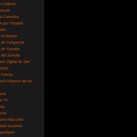
o Cultural
oscuro
ra Colectiva
e por Yucatán
ubro
 el Balcón
o de Campeche
o de Yucatán
 del Sureste
ario Digital de San
otosí
o Fuerza
torio Hispano de las
orio
se TV
dia
avoz
mino más corto
rador insomne
spertador