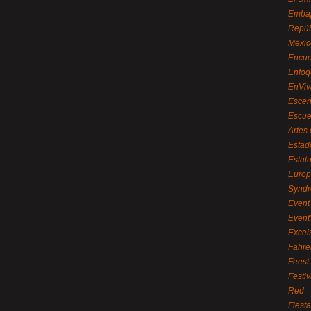
Embaj
Repúb
Méxic
Encue
Enfoq
EnViv
Escen
Escue
Artes
Estad
Estat
Euro
Syndr
Event 
Event
Excel
Fahre
Feest
Festi
Red
Fiest