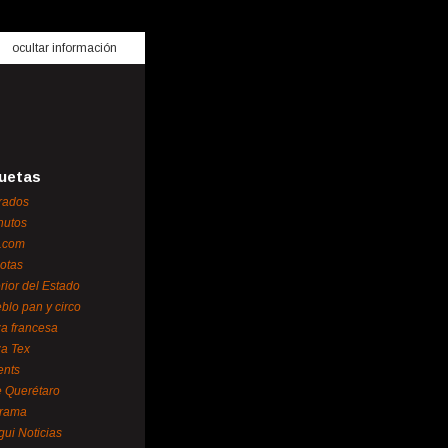
ocultar información
uetas
rados
nutos
.com
otas
erior del Estado
blo pan y circo
za francesa
za Tex
ents
 Querétaro
orama
gui Noticias