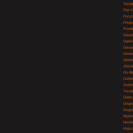
Vacat
Flor C
Focus
Frequ
Front
Gacet
Galerí
Garu
Gener
Globe
Gloca
Go Mé
Gobie
Gobie
Yucat
Grillo
Grupo
Grupo
Hejev
Heral
Hoja 