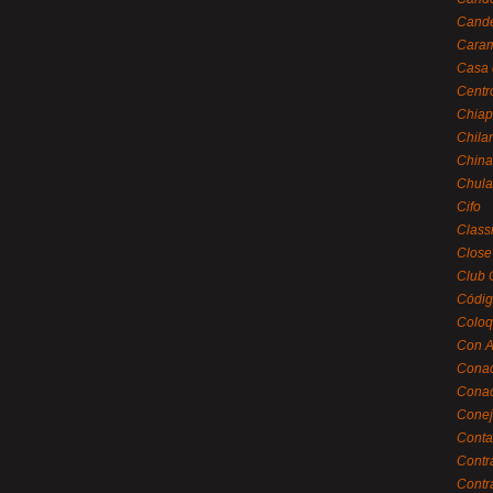
Cande
Caram
Casa 
Centr
Chiap
Chila
China
Chula
Cifo
Class
Close
Club 
Códig
Coloq
Con A
Cona
Conac
Conej
Conta
Contr
Contr