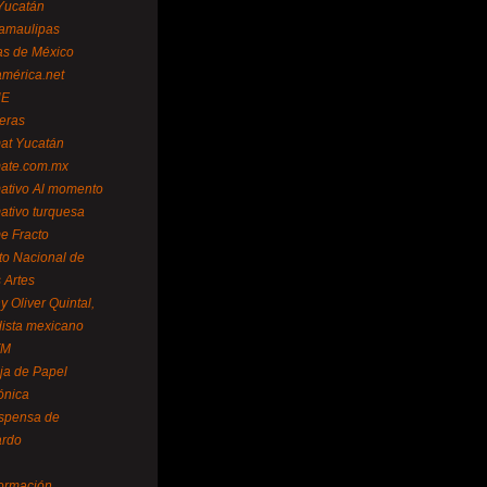
Yucatán
amaulipas
as de México
américa.net
NE
teras
mat Yucatán
mate.com.mx
mativo Al momento
mativo turquesa
me Fracto
uto Nacional de
 Artes
 Oliver Quintal,
dista mexicano
FM
ja de Papel
ónica
spensa de
ardo
formación