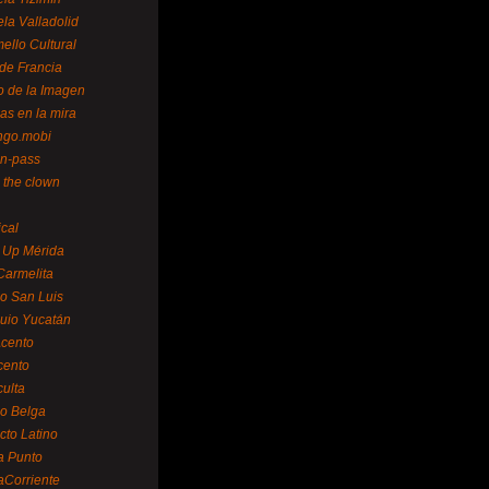
la Valladolid
ello Cultural
de Francia
o de la Imagen
as en la mira
ngo.mobi
n-pass
 the clown
ical
 Up Mérida
Carmelita
o San Luis
uio Yucatán
cento
cento
ulta
o Belga
cto Latino
a Punto
aCorriente