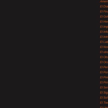
Ameri
El Di
El Fi
El Gol
El He
El Imp
El In
El Int
El La
El Nor
El ob
El Ob
El Oc
El Pe
El Por
El Pr
El Pri
El Se
El Sig
El So
El Ti
El Uni