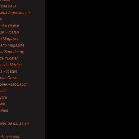
ada de la
lica Argentina en
o
ntro Digital
ue Yucatán
a Magazine
ario magazine
la Superior de
 de Yucatán
os de México
us Yucatán
pean Down
ome Association
hint
Viva
sior
nheit
vales de danza en
a Americana,