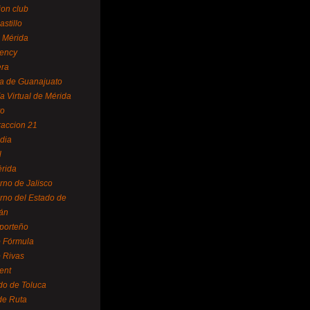
ion club
astillo
 Mérida
ency
era
a de Guanajuato
a Virtual de Mérida
yo
accion 21
dia
l
rida
rno de Jalisco
rno del Estado de
án
 porteño
 Fórmula
 Rivas
ent
do de Toluca
de Ruta