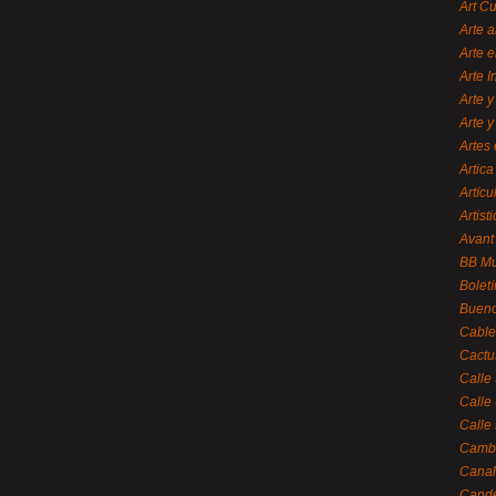
Art C
Arte a
Arte e
Arte 
Arte y
Arte y
Artes 
Artica
Artícu
Artisti
Avant
BB M
Bolet
Bueno
Cable
Cactu
Calle
Calle
Calle
Cambi
Canal
Cande