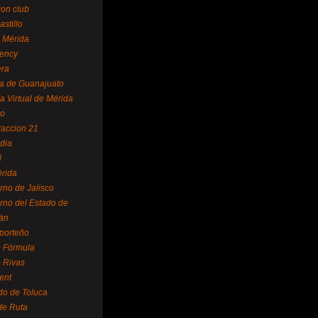
ion club
astillo
 Mérida
ency
era
a de Guanajuato
a Virtual de Mérida
yo
accion 21
dia
l
rida
rno de Jalisco
rno del Estado de
án
 porteño
 Fórmula
 Rivas
ent
do de Toluca
de Ruta