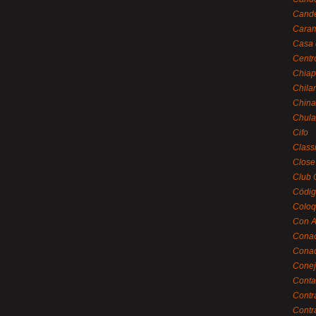
Cande
Caram
Casa 
Centr
Chiap
Chila
China
Chula
Cifo
Class
Close
Club 
Códig
Coloq
Con A
Cona
Conac
Conej
Conta
Contr
Contr