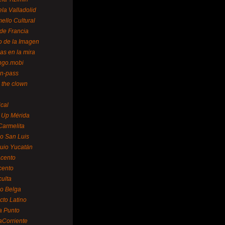
la Valladolid
ello Cultural
de Francia
o de la Imagen
as en la mira
ngo.mobi
n-pass
 the clown
ical
 Up Mérida
Carmelita
o San Luis
uio Yucatán
cento
cento
ulta
o Belga
cto Latino
a Punto
aCorriente