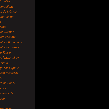
Yucatán
amaulipas
as de México
américa.net
NE
teras
mat Yucatán
mate.com.mx
mativo Al momento
mativo turquesa
me Fracto
uto Nacional de
 Artes
 Oliver Quintal,
dista mexicano
FM
ja de Papel
ónica
spensa de
ardo
formación