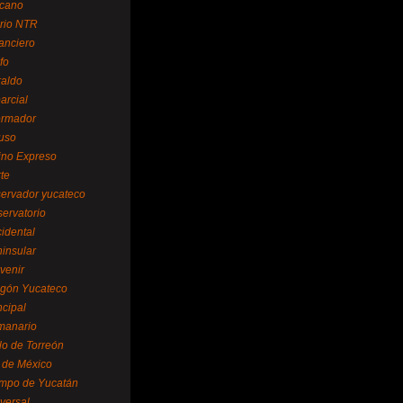
cano
ario NTR
nanciero
fo
raldo
arcial
formador
ruso
tino Expreso
te
servador yucateco
servatorio
cidental
ninsular
venir
egón Yucateco
ncipal
manario
lo de Torreón
l de México
empo de Yucatán
versal