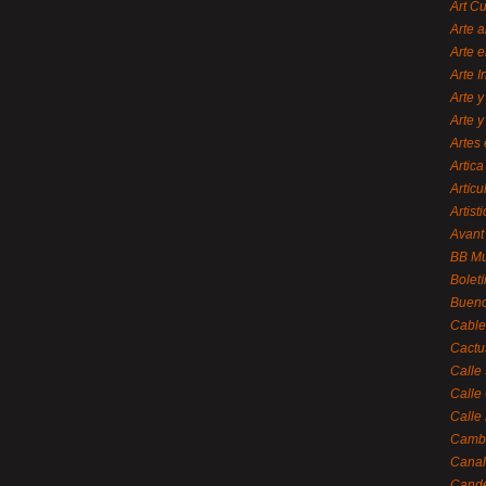
Art C
Arte a
Arte e
Arte 
Arte y
Arte y
Artes 
Artica
Artícu
Artisti
Avant
BB M
Bolet
Bueno
Cable
Cactu
Calle
Calle
Calle
Cambi
Canal
Cande