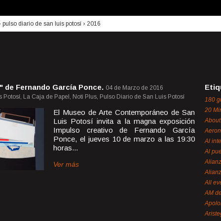
›
pulso diario de san luis potosí
›
2016
" de Fernando García Ponce.
Etiq
04 de Marzo de 2016
s Potosí, La Caja de Papel, Noti Plus, Pulso Diario de San Luis Potosí
180 g
20 Mi
El Museo de Arte Contemporáneo de San
Luis Potosí invita a la magna exposición
About
Impulso creativo de Fernando García
Aeron
Ponce, el jueves 10 de marzo a las 19:30
Al int
horas...
Al pue
Alian
Ver más
Alian
All ev
AM de
Apol
Ariste