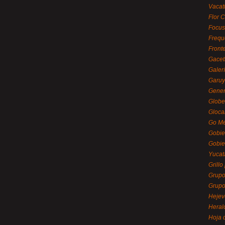
Vacat
Flor C
Focus
Frequ
Front
Gacet
Galerí
Garu
Gener
Globe
Gloca
Go Mé
Gobie
Gobie
Yucat
Grillo
Grupo
Grupo
Hejev
Heral
Hoja 