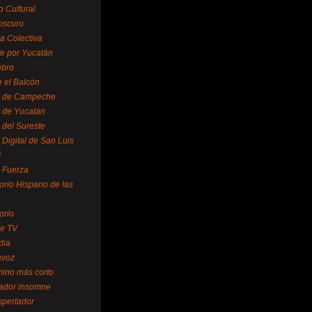
o Cultural
oscuro
ra Colectiva
e por Yucatán
ubro
 el Balcón
o de Campeche
o de Yucatán
 del Sureste
 Digital de San Luis
í
o Fuerza
torio Hispano de las
orio
se TV
dia
avoz
mino más corto
rador insomne
spertador