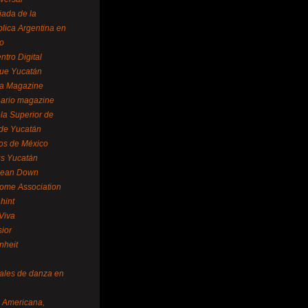
ada de la
lica Argentina en
o
ntro Digital
ue Yucatán
a Magazine
ario magazine
la Superior de
 de Yucatán
os de México
us Yucatán
pean Down
ome Association
hint
Viva
sior
nheit
vales de danza en
a Americana,