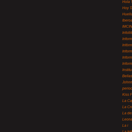
Hola 
Hoy T
Huell
Ibero
IMCI
Infolli
Infor
Infór
Infor
Infor
Infor
Instit
Bellas
Johnny
perio
Kiss 
La Ca
La Cr
La de
Leon
La i
La In