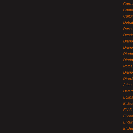
Corre
Cuart
Cultu
Debat
Desc
Desde
Diari
Diari
Diario
Diario
Potos
Diari
Direc
Artes
Divert
Eclip
EitMe
El Alt
El ca
El cu
El De