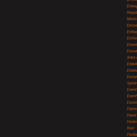
Embaj
Repúb
Méxic
Encue
Enfoq
EnViv
Escen
Escue
Artes
Estad
Estat
Euro
Syndr
Event 
Event
Excel
Fahre
Feest
Festi
Red
Fiest