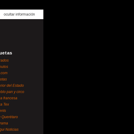
ocultar información
uetas
rados
nutos
.com
otas
erior del Estado
blo pan y circo
za francesa
za Tex
ents
 Querétaro
orama
gui Noticias