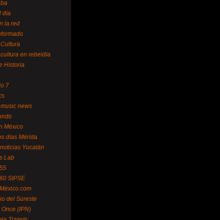
uba
l día
n la red
Informado
 Cultura
 cultura en rebeldía
e Historia
lo 7
cs
 music news
undo
ín México
s días Mérida
noticias Yucatán
s Lab
 55
 60 SIPSE
 México.com
o del Sureste
 Once (IPN)
la Tizimín