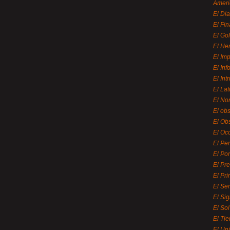
Ameri
El Di
El Fi
El Gol
El He
El Imp
El In
El Int
El La
El Nor
El ob
El Ob
El Oc
El Pe
El Por
El Pr
El Pri
El Se
El Sig
El So
El Ti
El Uni