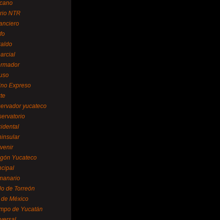
cano
ario NTR
nanciero
fo
raldo
arcial
formador
ruso
tino Expreso
te
servador yucateco
servatorio
cidental
ninsular
venir
egón Yucateco
ncipal
manario
lo de Torreón
l de México
empo de Yucatán
versal