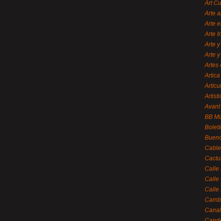
Art C
Arte a
Arte e
Arte 
Arte y
Arte y
Artes 
Artica
Artícu
Artisti
Avant
BB M
Bolet
Bueno
Cable
Cactu
Calle
Calle
Calle
Cambi
Canal
Cande