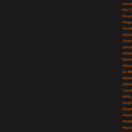
Vacat
Flor C
Focus
Frequ
Front
Gacet
Galerí
Garu
Gener
Globe
Gloca
Go Mé
Gobie
Gobie
Yucat
Grillo
Grupo
Grupo
Hejev
Heral
Hoja 