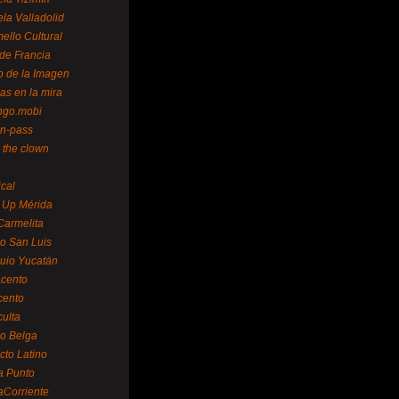
la Valladolid
ello Cultural
de Francia
o de la Imagen
as en la mira
ngo.mobi
n-pass
 the clown
ical
 Up Mérida
Carmelita
o San Luis
uio Yucatán
cento
cento
ulta
o Belga
cto Latino
a Punto
aCorriente