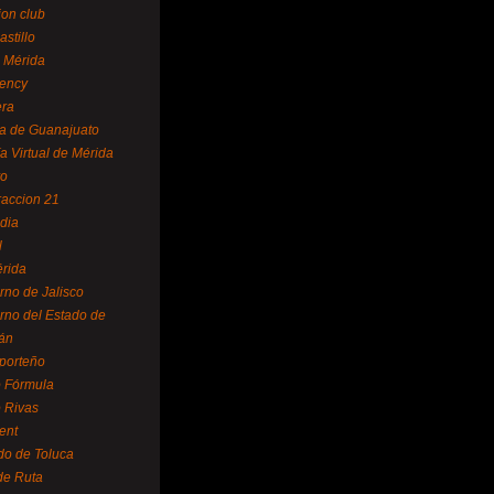
ion club
astillo
 Mérida
ency
era
a de Guanajuato
a Virtual de Mérida
yo
accion 21
dia
l
rida
rno de Jalisco
rno del Estado de
án
 porteño
 Fórmula
 Rivas
ent
do de Toluca
de Ruta