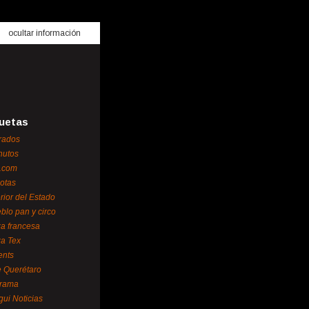
ocultar información
uetas
rados
nutos
.com
otas
erior del Estado
blo pan y circo
za francesa
za Tex
ents
 Querétaro
orama
gui Noticias