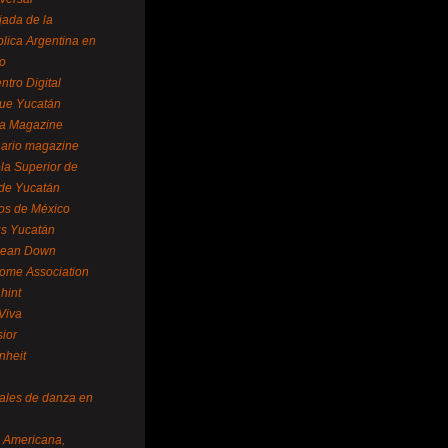
ada de la
lica Argentina en
o
ntro Digital
ue Yucatán
a Magazine
ario magazine
la Superior de
 de Yucatán
os de México
us Yucatán
pean Down
ome Association
hint
Viva
sior
nheit
vales de danza en
a Americana,