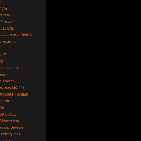
uba
l día
n la red
Informado
 Cultura
 cultura en rebeldía
e Historia
lo 7
cs
 music news
undo
ín México
s días Mérida
noticias Yucatán
s Lab
 55
 60 SIPSE
 México.com
o del Sureste
 Once (IPN)
la Tizimín