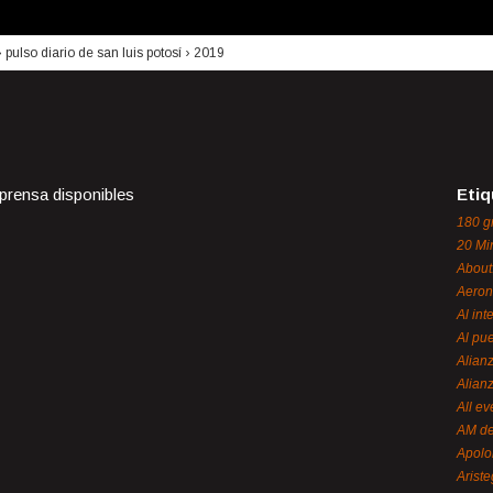
›
pulso diario de san luis potosí
›
2019
 prensa disponibles
Etiq
180 g
20 Mi
About
Aeron
Al int
Al pue
Alian
Alian
All ev
AM de
Apol
Ariste