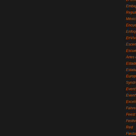
Embaj
Repúb
Méxic
Encue
Enfoq
EnViv
Escen
Escue
Artes
Estad
Estat
Euro
Syndr
Event 
Event
Excel
Fahre
Feest
Festi
Red
Fiest