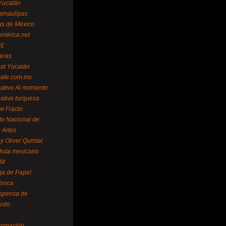
Yucatán
amaulipas
as de México
américa.net
NE
teras
mat Yucatán
mate.com.mx
mativo Al momento
mativo turquesa
me Fracto
uto Nacional de
 Artes
 Oliver Quintal,
dista mexicano
FM
ja de Papel
ónica
spensa de
ardo
formación