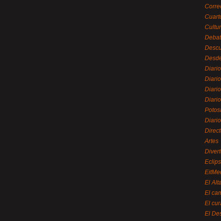
Corre
Cuart
Cultu
Debat
Desc
Desde
Diari
Diari
Diario
Diario
Potos
Diari
Direc
Artes
Divert
Eclip
EitMe
El Alt
El ca
El cu
El De