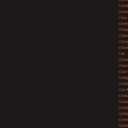
Cande
Caram
Casa 
Centr
Chiap
Chila
China
Chula
Cifo
Class
Close
Club 
Códig
Coloq
Con A
Cona
Conac
Conej
Conta
Contr
Contr