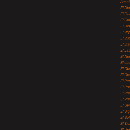
Ameri
El Di
El Fi
El Gol
El He
El Imp
El In
El Int
El La
El Nor
El ob
El Ob
El Oc
El Pe
El Por
El Pr
El Pri
El Se
El Sig
El So
El Ti
El Uni