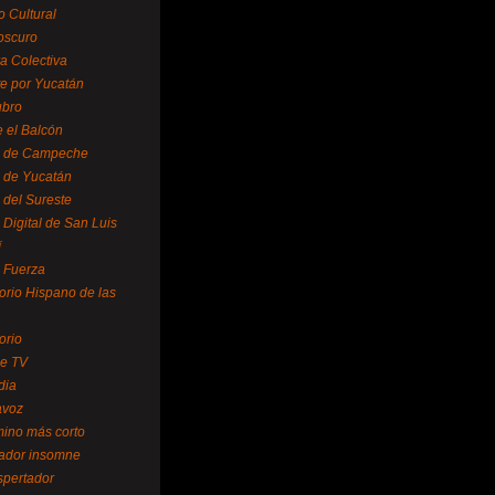
o Cultural
oscuro
ra Colectiva
e por Yucatán
ubro
 el Balcón
o de Campeche
o de Yucatán
 del Sureste
 Digital de San Luis
í
o Fuerza
torio Hispano de las
orio
se TV
dia
avoz
mino más corto
rador insomne
spertador