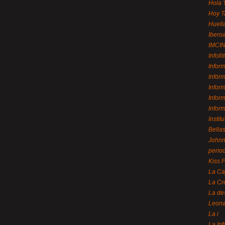
Hola 
Hoy T
Huell
Ibero
IMCI
Infolli
Infor
Infór
Infor
Infor
Infor
Instit
Bellas
Johnny
perio
Kiss 
La Ca
La Cr
La de
Leon
La i
La In