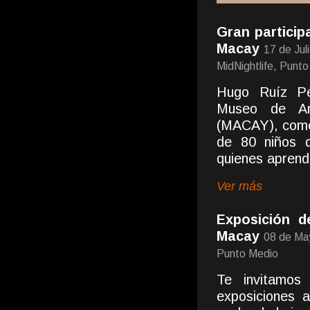
Gran particip
Macay
17 de Jul
MidNightlife, Punt
Hugo Ruíz Pé
Museo de Ar
(MACAY), comen
de 80 niños 
quienes aprende
Ver más
Exposición d
Macay
08 de Ma
Punto Medio
Te invitamos
exposiciones a