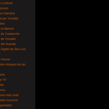
o Cultural
oscuro
ra Colectiva
e por Yucatán
ubro
 el Balcón
o de Campeche
o de Yucatán
 del Sureste
 Digital de San Luis
í
o Fuerza
torio Hispano de las
orio
se TV
dia
avoz
mino más corto
rador insomne
spertador