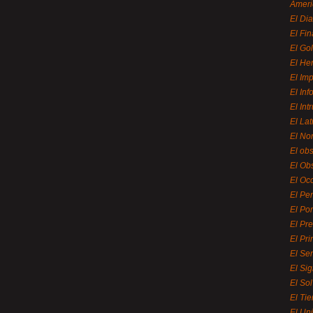
Ameri
El Di
El Fi
El Gol
El He
El Imp
El In
El Int
El La
El Nor
El ob
El Ob
El Oc
El Pe
El Por
El Pr
El Pri
El Se
El Sig
El So
El Ti
El Uni