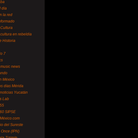
uba
l día
n la red
Informado
 Cultura
 cultura en rebeldía
e Historia
lo 7
cs
 music news
undo
ín México
s días Mérida
noticias Yucatán
s Lab
 55
 60 SIPSE
 México.com
o del Sureste
 Once (IPN)
la Tizimín