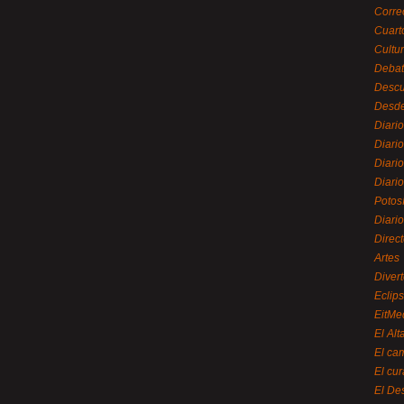
Corre
Cuart
Cultu
Debat
Desc
Desde
Diari
Diari
Diario
Diario
Potos
Diari
Direc
Artes
Divert
Eclip
EitMe
El Alt
El ca
El cu
El De