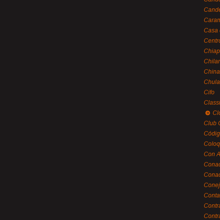
Cande
Caram
Casa 
Centr
Chiap
Chila
China
Chula
Cifo
Class
Cl
Club 
Códig
Coloq
Con A
Cona
Conac
Conej
Conta
Contr
Contr