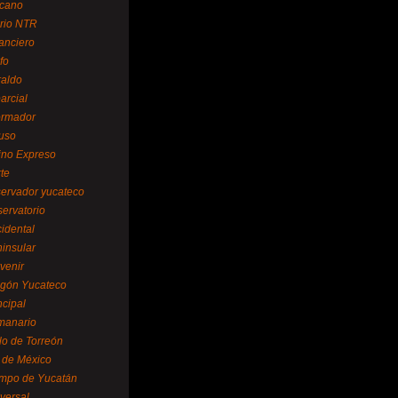
cano
ario NTR
nanciero
fo
raldo
arcial
formador
ruso
tino Expreso
te
servador yucateco
servatorio
cidental
ninsular
venir
egón Yucateco
ncipal
manario
lo de Torreón
l de México
empo de Yucatán
versal