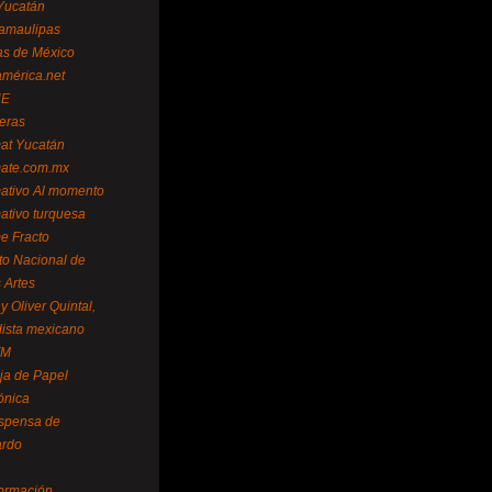
Yucatán
amaulipas
as de México
américa.net
NE
teras
mat Yucatán
mate.com.mx
mativo Al momento
mativo turquesa
me Fracto
uto Nacional de
 Artes
 Oliver Quintal,
dista mexicano
FM
ja de Papel
ónica
spensa de
ardo
formación