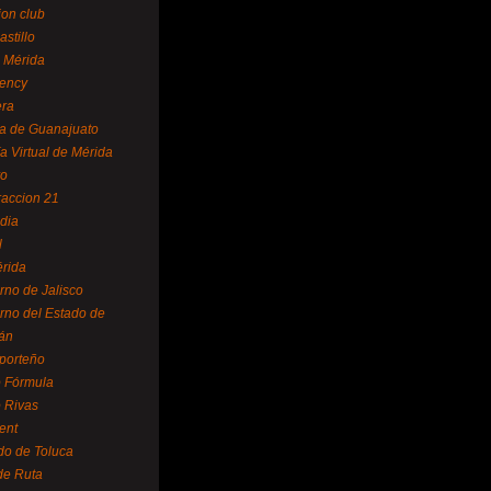
ion club
astillo
 Mérida
ency
era
a de Guanajuato
a Virtual de Mérida
yo
accion 21
dia
l
rida
rno de Jalisco
rno del Estado de
án
 porteño
 Fórmula
 Rivas
ent
do de Toluca
de Ruta