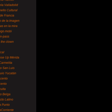
la Valladolid
ello Cultural
de Francia
o de la Imagen
as en la mira
ngo.mobi
n-pass
 the clown
ical
ose Up Mérida
Carmelita
o San Luis
uio Yucatán
cento
cento
ulta
o Belga
cto Latino
a Punto
aCorriente