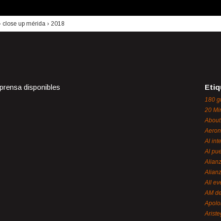
›
close up mérida
›
2018
 prensa disponibles
Etiq
180 g
20 Mi
About
Aeron
Al int
Al pue
Alian
Alian
All ev
AM de
Apol
Ariste