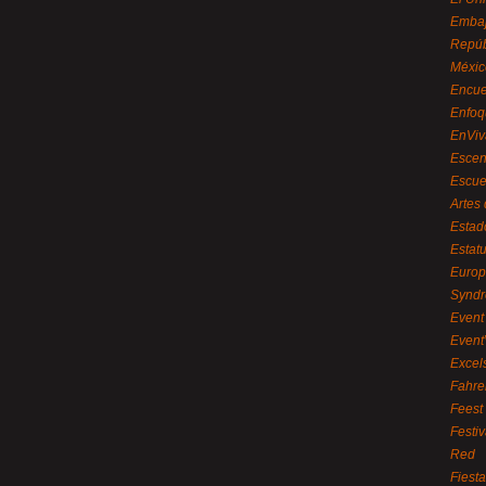
Embaj
Repúb
Méxic
Encue
Enfoq
EnViv
Escen
Escue
Artes
Estad
Estat
Euro
Syndr
Event 
Event
Excel
Fahre
Feest
Festi
Red
Fiest