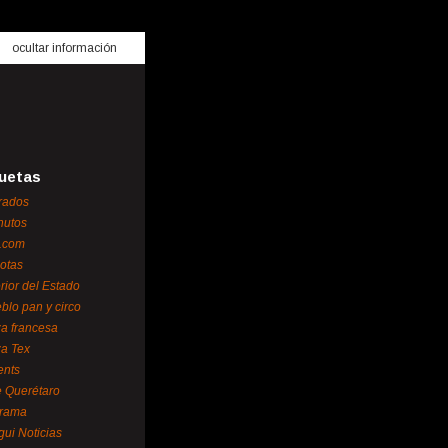
ocultar información
uetas
rados
nutos
.com
otas
erior del Estado
blo pan y circo
za francesa
za Tex
ents
 Querétaro
orama
gui Noticias