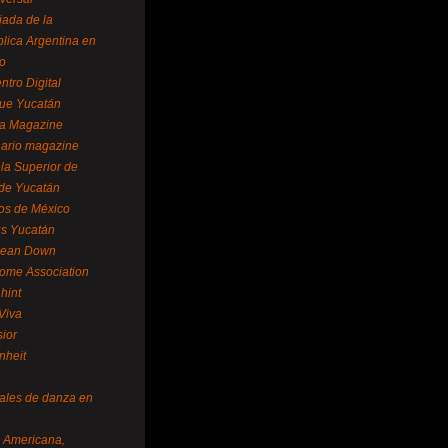
ada de la
lica Argentina en
o
ntro Digital
ue Yucatán
a Magazine
ario magazine
la Superior de
 de Yucatán
os de México
us Yucatán
pean Down
ome Association
hint
Viva
sior
nheit
vales de danza en
a Americana,