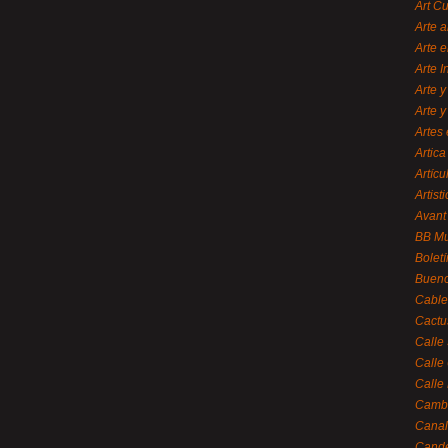
Art C
Arte a
Arte e
Arte 
Arte y
Arte y
Artes 
Artica
Artícu
Artisti
Avant
BB M
Bolet
Bueno
Cable
Cactu
Calle
Calle
Calle
Cambi
Canal
Cande