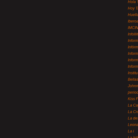
Hola 
Hoy T
Huell
Ibero
IMCI
Infolli
Infor
Infór
Infor
Infor
Infor
Instit
Bellas
Johnny
perio
Kiss 
La Ca
La Cr
La de
Leon
La i
La In