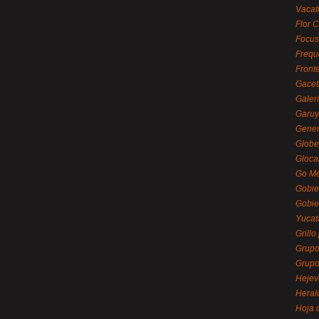
Vacat
Flor C
Focus
Frequ
Front
Gacet
Galerí
Garu
Gener
Globe
Gloca
Go Mé
Gobie
Gobie
Yucat
Grillo
Grupo
Grupo
Hejev
Heral
Hoja 