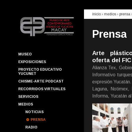
inicio
› medios ›
prensa
Prensa
Arte plástic
MUSEO
oferta del FI
EXPOSICIONES
Alianza Tex, Gobie
PROYECTO EDUCATIVO
YUCUNET
Informativo turque
CHISME-ARTE PODCAST
expresión Yucatán.
Laguna, Notimex, 
RECORRIDOS VIRTUALES
Informa, Yucatán al
SERVICIOS
MEDIOS
NOTICIAS
PRENSA
RADIO