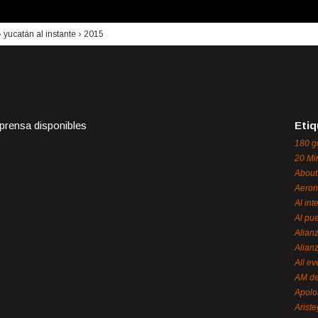
›
yucatán al instante
›
2015
 prensa disponibles
Etiq
180 g
20 Mi
About
Aeron
Al int
Al pue
Alian
Alian
All ev
AM de
Apol
Ariste