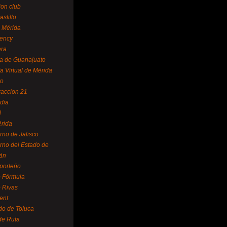
ion club
astillo
 Mérida
ency
era
a de Guanajuato
a Virtual de Mérida
yo
accion 21
dia
l
rida
rno de Jalisco
rno del Estado de
án
 porteño
 Fórmula
 Rivas
ent
do de Toluca
de Ruta