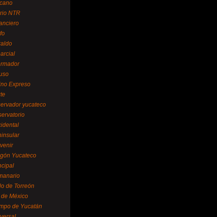
cano
ario NTR
nanciero
fo
raldo
arcial
formador
ruso
tino Expreso
te
servador yucateco
servatorio
cidental
ninsular
venir
egón Yucateco
ncipal
manario
lo de Torreón
l de México
empo de Yucatán
versal