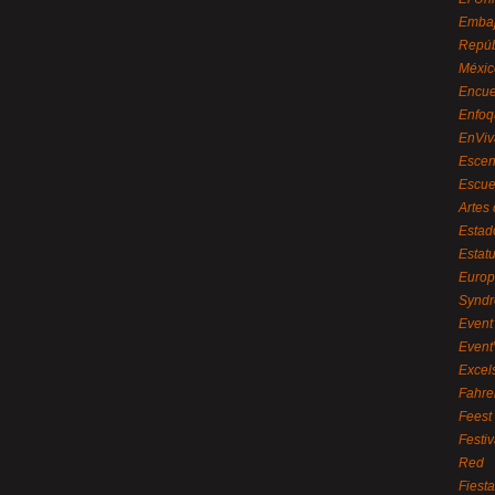
Embaj
Repúb
Méxic
Encue
Enfoq
EnViv
Escen
Escue
Artes
Estad
Estat
Euro
Syndr
Event 
Event
Excel
Fahre
Feest
Festi
Red
Fiest