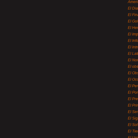
Ameri
El Di
El Fi
El Gol
El He
El Imp
El In
El Int
El La
El Nor
El ob
El Ob
El Oc
El Pe
El Por
El Pr
El Pri
El Se
El Sig
El So
El Ti
El Uni