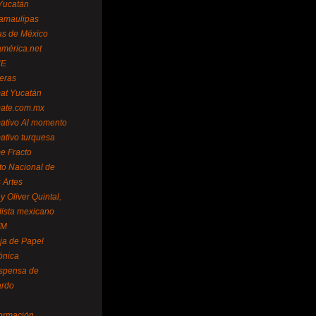
Yucatán
amaulipas
as de México
américa.net
NE
teras
mat Yucatán
mate.com.mx
mativo Al momento
mativo turquesa
me Fracto
uto Nacional de
 Artes
 Oliver Quintal,
dista mexicano
FM
ja de Papel
ónica
spensa de
ardo
formación