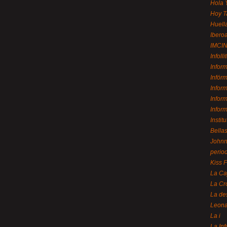
Hola 
Hoy T
Huell
Ibero
IMCI
Infolli
Infor
Infór
Infor
Infor
Infor
Instit
Bellas
Johnny
perio
Kiss 
La Ca
La Cr
La de
Leon
La i
La In