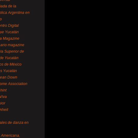
ada de la
lica Argentina en
o
ntro Digital
ue Yucatán
a Magazine
ario magazine
la Superior de
 de Yucatán
os de México
us Yucatán
pean Down
ome Association
hint
Viva
sior
nheit
vales de danza en
a Americana,