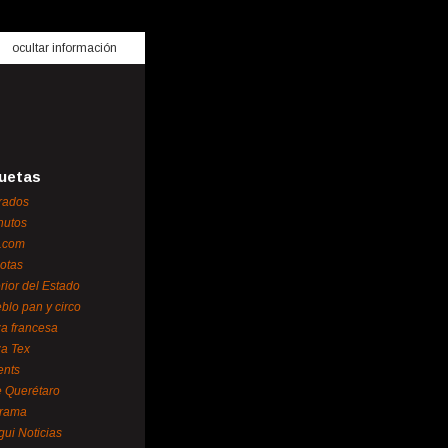
ocultar información
uetas
rados
nutos
.com
otas
erior del Estado
blo pan y circo
za francesa
za Tex
ents
 Querétaro
orama
gui Noticias