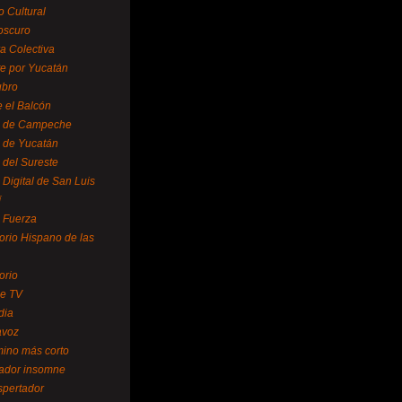
o Cultural
oscuro
ra Colectiva
e por Yucatán
ubro
 el Balcón
o de Campeche
o de Yucatán
 del Sureste
 Digital de San Luis
í
o Fuerza
torio Hispano de las
orio
se TV
dia
avoz
mino más corto
rador insomne
spertador