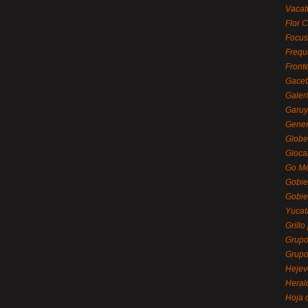
Vacat
Flor C
Focus
Frequ
Front
Gacet
Galerí
Garu
Gener
Globe
Gloca
Go Mé
Gobie
Gobie
Yucat
Grillo
Grupo
Grupo
Hejev
Heral
Hoja 