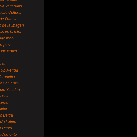
la Valladolid
ello Cultural
de Francia
o de la Imagen
as en la mira
ngo.mobi
n-pass
 the clown
ical
 Up Mérida
Carmelita
o San Luis
uio Yucatán
cento
cento
ulta
o Belga
cto Latino
a Punto
aCorriente