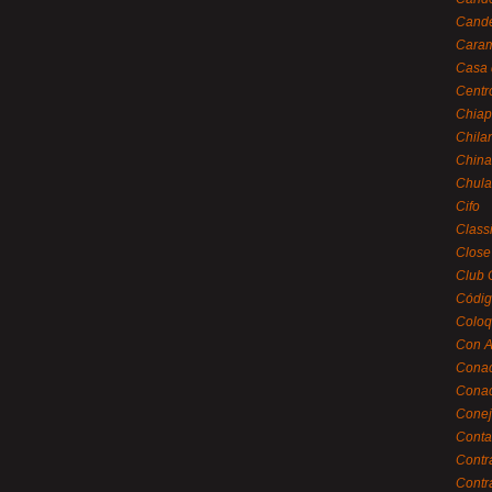
Cande
Caram
Casa 
Centr
Chiap
Chila
China
Chula
Cifo
Class
Close
Club 
Códig
Coloq
Con A
Cona
Conac
Conej
Conta
Contr
Contr