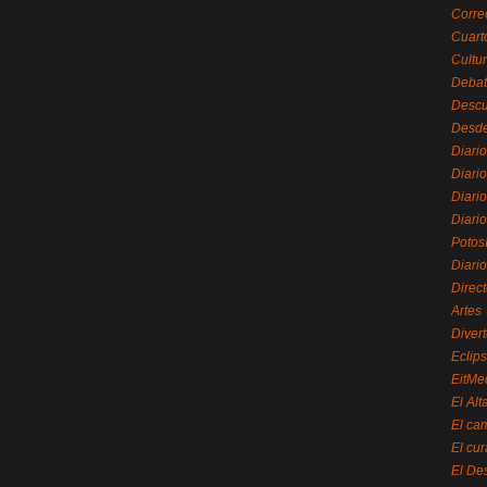
Corre
Cuart
Cultu
Debat
Desc
Desde
Diari
Diari
Diario
Diario
Potos
Diari
Direc
Artes
Divert
Eclip
EitMe
El Alt
El ca
El cu
El De