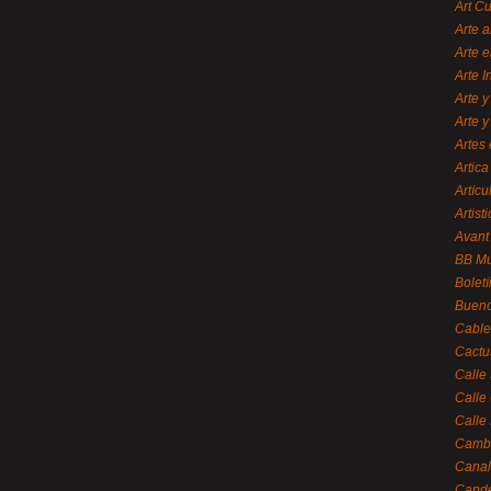
Art C
Arte a
Arte e
Arte 
Arte y
Arte y
Artes 
Artica
Artícu
Artisti
Avant
BB M
Bolet
Bueno
Cable
Cactu
Calle
Calle
Calle
Cambi
Canal
Cande