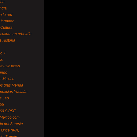
uba
l día
n la red
Informado
 Cultura
 cultura en rebeldía
e Historia
lo 7
cs
 music news
undo
ín México
s días Mérida
noticias Yucatán
s Lab
 55
 60 SIPSE
 México.com
o del Sureste
 Once (IPN)
la Tizimín