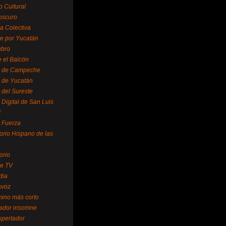
o Cultural
oscuro
ra Colectiva
e por Yucatán
ubro
 el Balcón
o de Campeche
o de Yucatán
 del Sureste
 Digital de San Luis
í
o Fuerza
torio Hispano de las
orio
se TV
dia
avoz
mino más corto
rador insomne
spertador