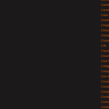
Cande
Caram
Casa 
Centr
Chiap
Chila
China
Chula
Cifo
Class
Close
Club 
Códig
Coloq
Con A
Cona
Conac
Conej
Conta
Contr
Contr