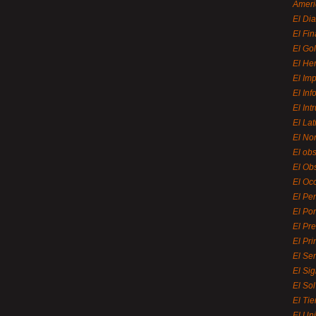
Ameri
El Di
El Fi
El Gol
El He
El Imp
El In
El Int
El La
El Nor
El ob
El Ob
El Oc
El Pe
El Por
El Pr
El Pri
El Se
El Sig
El So
El Ti
El Uni