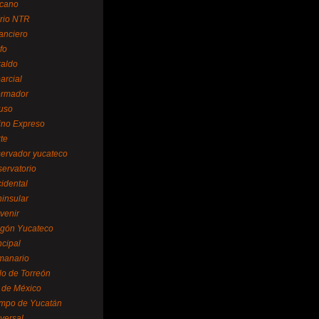
cano
ario NTR
nanciero
fo
raldo
arcial
formador
ruso
tino Expreso
te
servador yucateco
servatorio
cidental
ninsular
venir
egón Yucateco
ncipal
manario
lo de Torreón
l de México
empo de Yucatán
versal