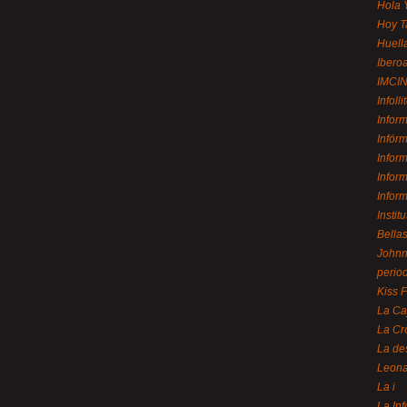
Hola 
Hoy T
Huell
Ibero
IMCI
Infolli
Infor
Infór
Infor
Infor
Infor
Instit
Bellas
Johnny
perio
Kiss 
La Ca
La Cr
La de
Leon
La i
La In