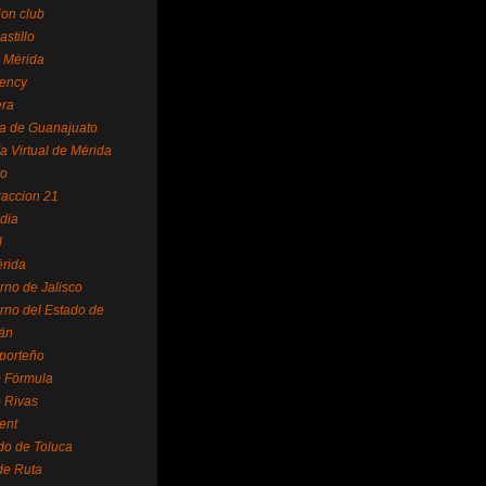
ion club
astillo
 Mérida
ency
era
a de Guanajuato
a Virtual de Mérida
yo
accion 21
dia
l
rida
rno de Jalisco
rno del Estado de
án
 porteño
 Fórmula
 Rivas
ent
do de Toluca
de Ruta