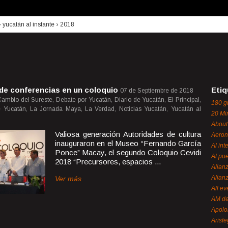
›
yucatán al instante
›
2018
de conferencias en un coloquio
Etiq
07 de Septiembre de 2018
ambio del Sureste, Debate por Yucatán, Diario de Yucatán, El Principal,
180 g
 Yucatán, La Jornada Maya, La Verdad, Noticias Yucatán, Yucatán al
20 Mi
About
Valiosa generación Autoridades de cultura
Aeron
inauguraron en el Museo “Fernando García
Al int
Ponce” Macay, el segundo Coloquio Cevidi
Al pue
2018 “Precursores, espacios ...
Alian
Alian
Ver más
All ev
AM de
Apol
Ariste