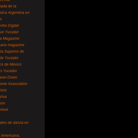
ada de la
lica Argentina en
o
ntro Digital
ue Yucatán
a Magazine
ario magazine
la Superior de
 de Yucatán
os de México
us Yucatán
pean Down
ome Association
hint
Viva
sior
nheit
vales de danza en
a Americana,