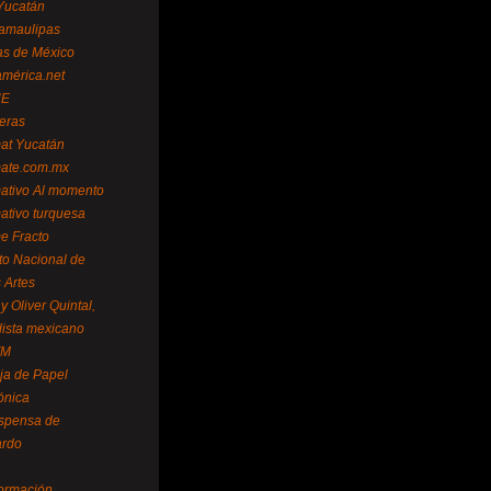
Yucatán
amaulipas
as de México
américa.net
NE
teras
mat Yucatán
mate.com.mx
mativo Al momento
mativo turquesa
me Fracto
uto Nacional de
 Artes
 Oliver Quintal,
dista mexicano
FM
ja de Papel
ónica
spensa de
ardo
formación