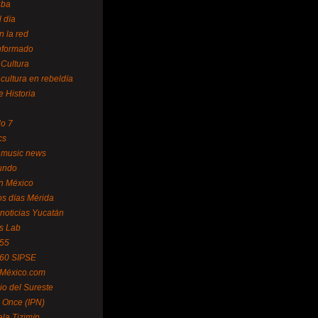
uba
l día
n la red
Informado
 Cultura
 cultura en rebeldía
e Historia
lo 7
cs
 music news
undo
ín México
s días Mérida
noticias Yucatán
s Lab
 55
 60 SIPSE
 México.com
o del Sureste
 Once (IPN)
la Tizimín