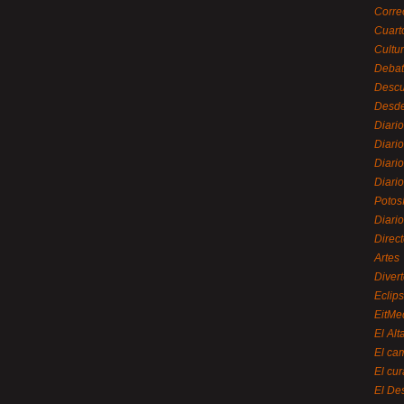
Corre
Cuart
Cultu
Debat
Desc
Desde
Diari
Diari
Diario
Diario
Potos
Diari
Direc
Artes
Divert
Eclip
EitMe
El Alt
El ca
El cu
El De