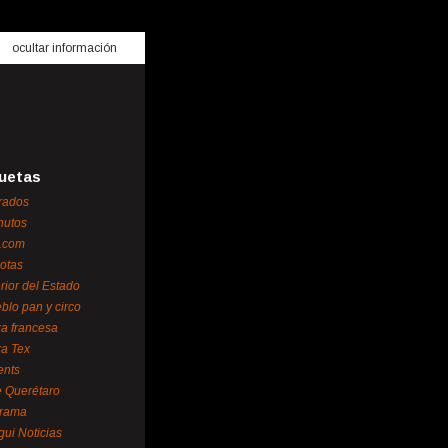
ocultar información
uetas
rados
nutos
.com
otas
erior del Estado
blo pan y circo
za francesa
za Tex
ents
 Querétaro
orama
gui Noticias