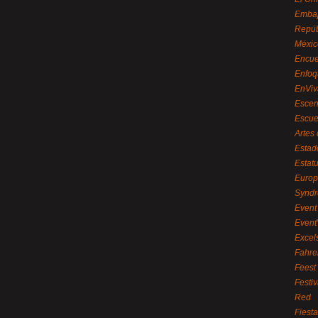
Embaj
Repúb
Méxic
Encue
Enfoq
EnViv
Escen
Escue
Artes
Estad
Estat
Euro
Syndr
Event 
Event
Excel
Fahre
Feest
Festi
Red
Fiest