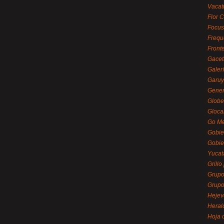
Vacat
Flor C
Focus
Frequ
Front
Gacet
Galerí
Garu
Gener
Globe
Gloca
Go Mé
Gobie
Gobie
Yucat
Grillo
Grupo
Grupo
Hejev
Heral
Hoja 