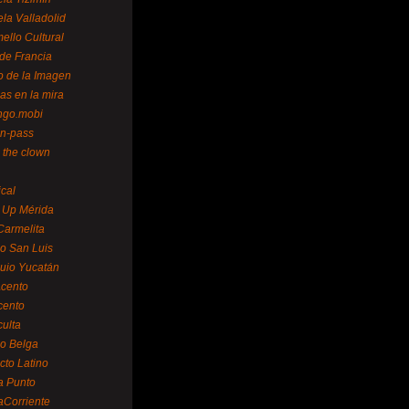
la Valladolid
ello Cultural
de Francia
o de la Imagen
as en la mira
ngo.mobi
n-pass
 the clown
ical
 Up Mérida
Carmelita
o San Luis
uio Yucatán
cento
cento
ulta
o Belga
cto Latino
a Punto
aCorriente