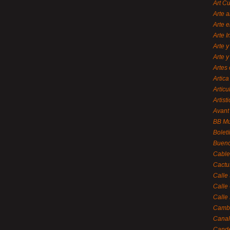
Art C
Arte a
Arte e
Arte 
Arte y
Arte y
Artes 
Artica
Artícu
Artisti
Avant
BB M
Bolet
Bueno
Cable
Cactu
Calle
Calle
Calle
Cambi
Canal
Cande