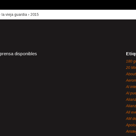
›
la vieja guardia
›
2015
 prensa disponibles
Etiq
180 g
20 Mi
About
Aeron
Al int
Al pue
Alian
Alian
All ev
AM de
Apol
Ariste