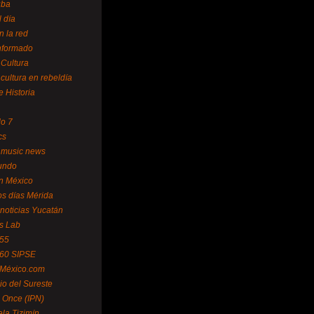
uba
l día
n la red
Informado
 Cultura
 cultura en rebeldía
e Historia
lo 7
cs
 music news
undo
ín México
s días Mérida
noticias Yucatán
s Lab
 55
 60 SIPSE
 México.com
o del Sureste
 Once (IPN)
la Tizimín