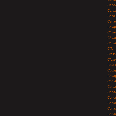
Cande
Caram
Casa 
Centr
Chiap
Chila
China
Chula
Cifo
Class
Close
Club 
Códig
Coloq
Con A
Cona
Conac
Conej
Conta
Contr
Contr