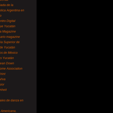
ada de la
lica Argentina en
o
ntro Digital
ue Yucatán
a Magazine
ario magazine
la Superior de
 de Yucatán
os de México
us Yucatán
pean Down
ome Association
hint
Viva
sior
nheit
vales de danza en
a Americana,