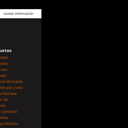
ocultar información
uetas
rados
nutos
.com
otas
erior del Estado
blo pan y circo
za francesa
za Tex
ents
 Querétaro
orama
gui Noticias