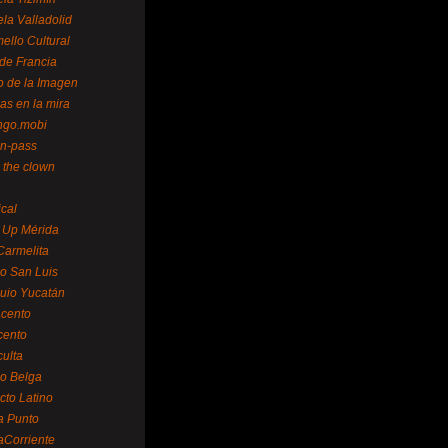
la Valladolid
ello Cultural
de Francia
o de la Imagen
as en la mira
ngo.mobi
n-pass
 the clown
ical
 Up Mérida
Carmelita
o San Luis
uio Yucatán
cento
cento
ulta
o Belga
cto Latino
a Punto
aCorriente