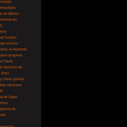
Yucatán
amaulipas
as de México
américa.net
NE
teras
mat Yucatán
mate.com.mx
mativo Al momento
mativo turquesa
me Fracto
uto Nacional de
 Artes
 Oliver Quintal,
dista mexicano
FM
ja de Papel
ónica
spensa de
ardo
formación