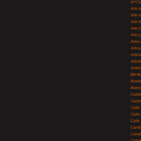
Art C
Arte a
Arte e
Arte 
Arte y
Arte y
Artes 
Artica
Artícu
Artisti
Avant
BB M
Bolet
Bueno
Cable
Cactu
Calle
Calle
Calle
Cambi
Canal
Cande