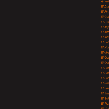
Ameri
El Di
El Fi
El Gol
El He
El Imp
El In
El Int
El La
El Nor
El ob
El Ob
El Oc
El Pe
El Por
El Pr
El Pri
El Se
El Sig
El So
El Ti
El Uni