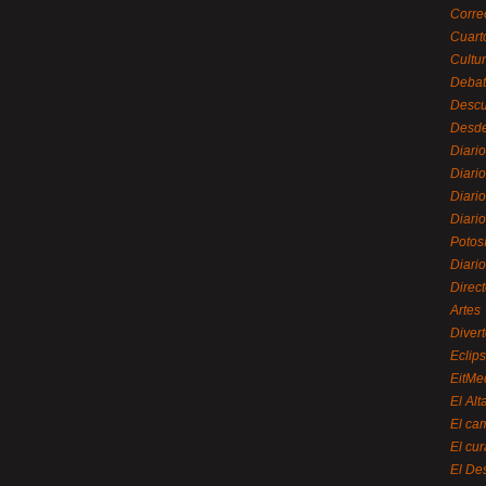
Corre
Cuart
Cultu
Debat
Desc
Desde
Diari
Diari
Diario
Diario
Potos
Diari
Direc
Artes
Divert
Eclip
EitMe
El Alt
El ca
El cu
El De