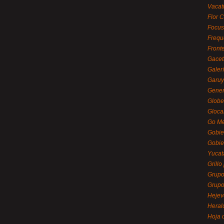
Vacat
Flor C
Focus
Frequ
Front
Gacet
Galerí
Garu
Gener
Globe
Gloca
Go Mé
Gobie
Gobie
Yucat
Grillo
Grupo
Grupo
Hejev
Heral
Hoja 