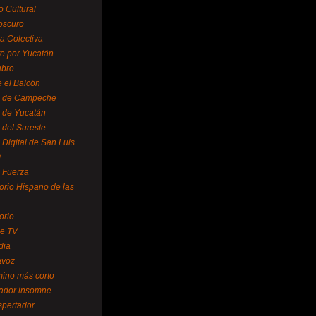
o Cultural
oscuro
ra Colectiva
e por Yucatán
ubro
 el Balcón
o de Campeche
o de Yucatán
 del Sureste
 Digital de San Luis
í
o Fuerza
torio Hispano de las
orio
se TV
dia
avoz
mino más corto
rador insomne
spertador