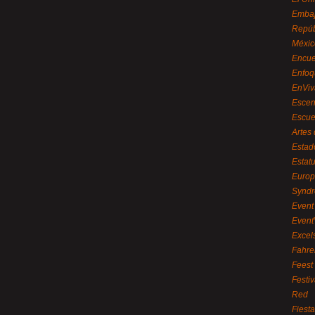
Embaj
Repúb
Méxic
Encue
Enfoq
EnViv
Escen
Escue
Artes
Estad
Estat
Euro
Syndr
Event 
Event
Excel
Fahre
Feest
Festi
Red
Fiest