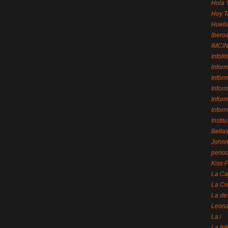
Hola 
Hoy T
Huell
Ibero
IMCI
Infolli
Infor
Infór
Infor
Infor
Infor
Instit
Bellas
Johnny
perio
Kiss 
La Ca
La Cr
La de
Leon
La i
La In