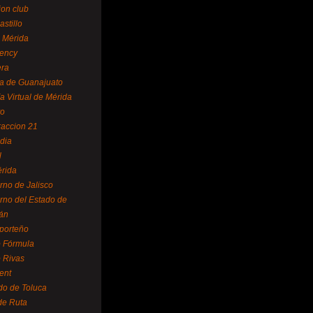
ion club
astillo
 Mérida
ency
era
a de Guanajuato
a Virtual de Mérida
yo
accion 21
dia
l
rida
rno de Jalisco
rno del Estado de
án
 porteño
 Fórmula
 Rivas
ent
do de Toluca
de Ruta