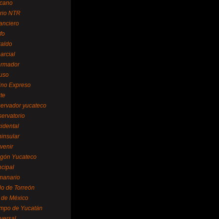
cano
ario NTR
nanciero
fo
raldo
arcial
formador
ruso
tino Expreso
te
servador yucateco
servatorio
cidental
ninsular
venir
egón Yucateco
ncipal
manario
lo de Torreón
l de México
empo de Yucatán
versal