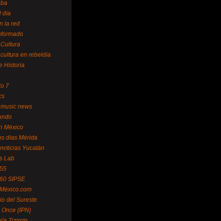
uba
l día
n la red
Informado
 Cultura
 cultura en rebeldía
e Historia
lo 7
cs
 music news
undo
ín México
s días Mérida
noticias Yucatán
s Lab
 55
 60 SIPSE
 México.com
o del Sureste
 Once (IPN)
la Tizimín