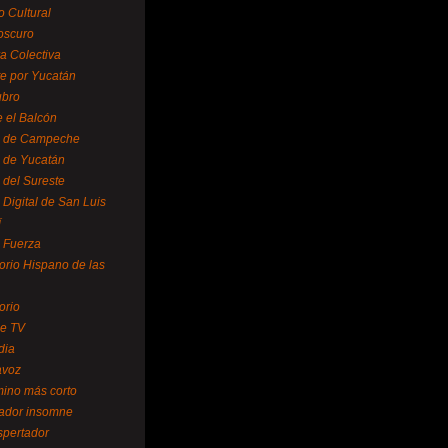
o Cultural
oscuro
ra Colectiva
e por Yucatán
ubro
 el Balcón
o de Campeche
o de Yucatán
 del Sureste
 Digital de San Luis
í
o Fuerza
torio Hispano de las
orio
se TV
dia
avoz
mino más corto
rador insomne
spertador