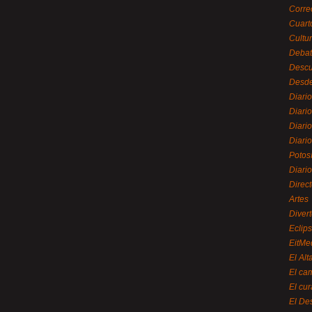
Corre
Cuart
Cultu
Debat
Desc
Desde
Diari
Diari
Diario
Diario
Potos
Diari
Direc
Artes
Divert
Eclip
EitMe
El Alt
El ca
El cu
El De