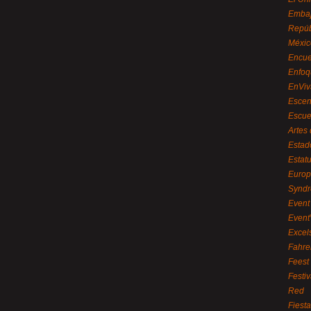
Embaj
Repúb
Méxic
Encue
Enfoq
EnViv
Escen
Escue
Artes
Estad
Estat
Euro
Syndr
Event 
Event
Excel
Fahre
Feest
Festi
Red
Fiest