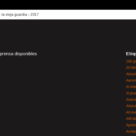
›
la vieja guardia
›
2017
 prensa disponibles
Etiq
180 g
20 Mi
About
Aeron
Al int
Al pue
Alian
Alian
All ev
AM de
Apol
Ariste