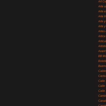
Art C
Arte a
Arte e
Arte 
Arte y
Arte y
Artes 
Artica
Artícu
Artisti
Avant
BB M
Bolet
Bueno
Cable
Cactu
Calle
Calle
Calle
Cambi
Canal
Cande