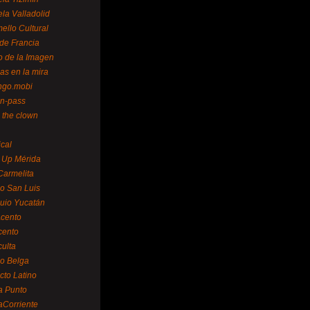
la Valladolid
ello Cultural
de Francia
o de la Imagen
as en la mira
ngo.mobi
n-pass
 the clown
ical
 Up Mérida
Carmelita
o San Luis
uio Yucatán
cento
cento
ulta
o Belga
cto Latino
a Punto
aCorriente