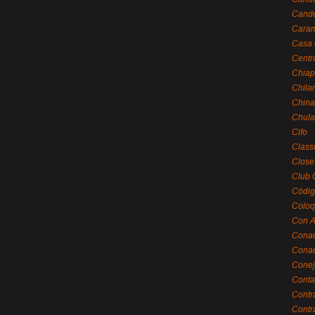
Cande
Caram
Casa 
Centr
Chiap
Chila
China
Chula
Cifo
Class
Close
Club 
Códig
Coloq
Con A
Cona
Conac
Conej
Conta
Contr
Contr