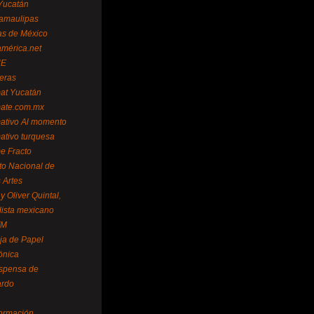
Yucatán
amaulipas
as de México
américa.net
NE
teras
mat Yucatán
mate.com.mx
mativo Al momento
mativo turquesa
me Fracto
uto Nacional de
 Artes
 Oliver Quintal,
dista mexicano
FM
ja de Papel
ónica
spensa de
ardo
formación