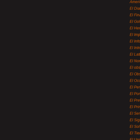
Ameri
El Di
El Fi
El Gol
El He
El Imp
El In
El Int
El La
El Nor
El ob
El Ob
El Oc
El Pe
El Por
El Pr
El Pri
El Se
El Sig
El So
El Ti
El Uni