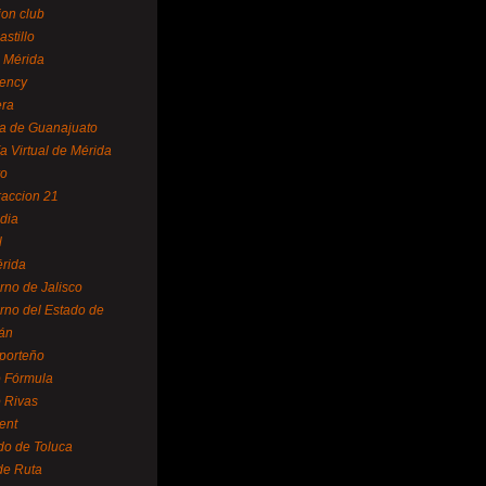
ion club
astillo
 Mérida
ency
era
a de Guanajuato
a Virtual de Mérida
yo
accion 21
dia
l
rida
rno de Jalisco
rno del Estado de
án
 porteño
 Fórmula
 Rivas
ent
do de Toluca
de Ruta