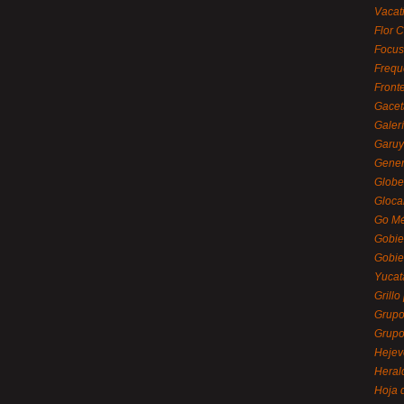
Vacat
Flor C
Focus
Frequ
Front
Gacet
Galerí
Garu
Gener
Globe
Gloca
Go Mé
Gobie
Gobie
Yucat
Grillo
Grupo
Grupo
Hejev
Heral
Hoja 