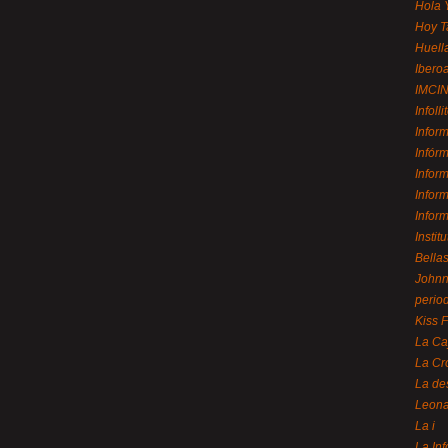
Hola 
Hoy T
Huell
Ibero
IMCI
Infolli
Infor
Infór
Infor
Infor
Infor
Instit
Bellas
Johnny
perio
Kiss 
La Ca
La Cr
La de
Leon
La i
La In