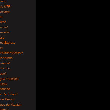
cano
ario NTR
nanciero
fo
raldo
arcial
formador
ruso
tino Expreso
te
servador yucateco
servatorio
cidental
ninsular
venir
egón Yucateco
ncipal
manario
lo de Torreón
l de México
empo de Yucatán
versal