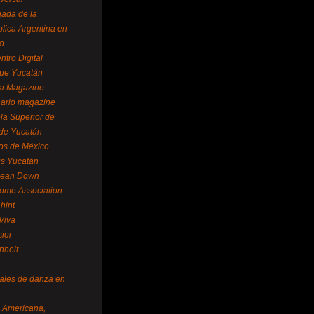
ada de la
lica Argentina en
o
ntro Digital
ue Yucatán
a Magazine
ario magazine
la Superior de
 de Yucatán
os de México
us Yucatán
pean Down
ome Association
hint
Viva
sior
nheit
vales de danza en
a Americana,