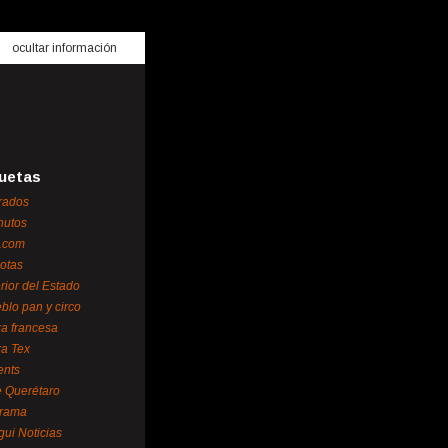
ocultar información
uetas
rados
nutos
.com
otas
erior del Estado
blo pan y circo
za francesa
za Tex
ents
 Querétaro
orama
gui Noticias